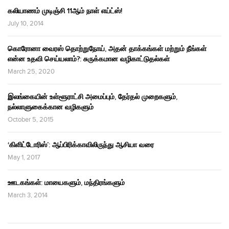
கலியாணம் முடிஞ்சி 11ஆம் நாள் எய்ட்ஸ்!
July 10, 2014
கொரோனா வைரஸ் தொற்றுநோய், அதன் தாக்கங்கள் மற்றும் நீங்கள்
என்ன உதவி செய்யலாம்?: சுருக்கமான வழிகாட்டுதல்கள்
March 25, 2020
இலங்கையின் உள்ளூராட்சி அமைப்பும், தேர்தல் முறைகளும்,
நல்லாளுகைக்கான வழிகளும்
October 5, 2015
‘கிளிட்டோரிஸ்’: ஆப்பிரிக்காவிலிருந்து ஆசியா வரை
May 1, 2017
ஊடகங்கள்: மாயைகளும், மந்திரங்களும்
March 3, 2014