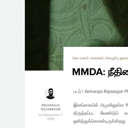
அடையாளம்
,
கலாசாரம்
,
கொழும்பு
,
ஜனநா
MMDA: நீதிய
படம் |
Selvaraja Rajasegar P
இலங்கையில் அமுலிலுள்ள 19
SELVARAJA
RAJASEGAR
திருத்தப்பட வேண்டும்
on
December 7,
2016
ஒலித்துக்கொண்டிருக்கிறது.