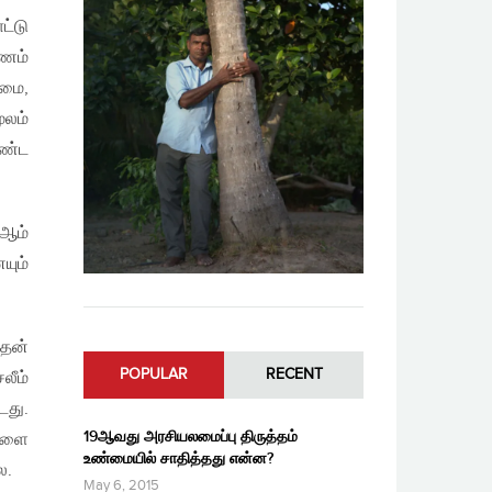
ட்டு
ணம்
மை,
ூலம்
ொண்ட
0ஆம்
யும்
ததன்
POPULAR
RECENT
லீம்
டது.
19ஆவது அரசியலமைப்பு திருத்தம்
ைகளை
உண்மையில் சாதித்தது என்ன?
ை.
May 6, 2015