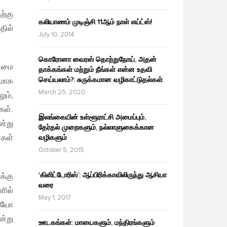
ற்கு
கலியாணம் முடிஞ்சி 11ஆம் நாள் எய்ட்ஸ்!
தில்
July 10, 2014
கொரோனா வைரஸ் தொற்றுநோய், அதன்
ரிமை
தாக்கங்கள் மற்றும் நீங்கள் என்ன உதவி
செய்யலாம்?: சுருக்கமான வழிகாட்டுதல்கள்
ரமாக
March 25, 2020
ும்,
கள்.
இலங்கையின் உள்ளூராட்சி அமைப்பும்,
ன்று
தேர்தல் முறைகளும், நல்லாளுகைக்கான
்கள்
வழிகளும்
October 5, 2015
‘கிளிட்டோரிஸ்’: ஆப்பிரிக்காவிலிருந்து ஆசியா
க்கு
வரை
ளில்
May 1, 2017
தையோ
ன்று
ஊடகங்கள்: மாயைகளும், மந்திரங்களும்