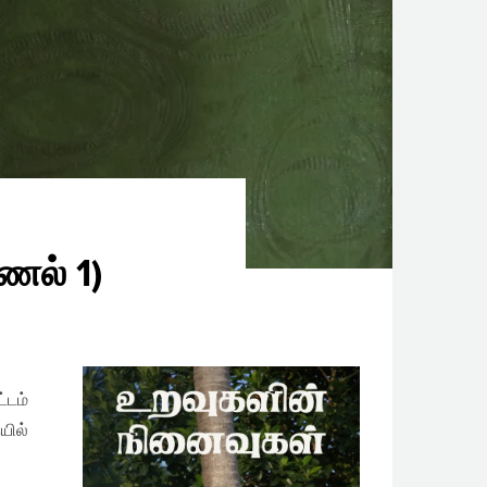
ணல் 1)
்டம்
ில்