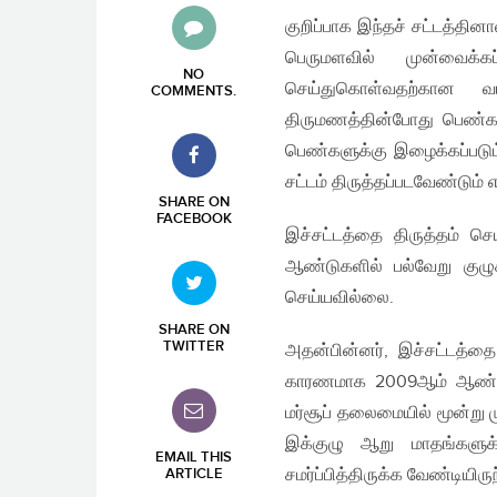
குறிப்பாக இந்தச் சட்டத்தினா
பெருமளவில் முன்வைக்க
NO
செய்துகொள்வதற்கான வ
COMMENTS
.
திருமணத்தின்போது பெண்களி
பெண்களுக்கு இழைக்கப்படு
சட்டம் திருத்தப்படவேண்டும்
SHARE ON
FACEBOOK
இச்சட்டத்தை திருத்தம் ச
ஆண்டுகளில் பல்வேறு குழு
செய்யவில்லை.
SHARE ON
TWITTER
அதன்பின்னர், இச்சட்டத்தை
காரணமாக 2009ஆம் ஆண்டு 
மர்சூப் தலைமையில் மூன்று 
இக்குழு ஆறு மாதங்களுக்
EMAIL THIS
சமர்ப்பித்திருக்க வேண்டியி
ARTICLE