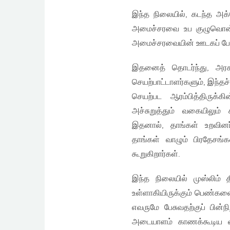
இந்த நிலையில், கடந்த அக்ட
அமைச்சரவை உப குழுவொன்றை
அமைச்சரவையின் ஊடகப் பேச்சா
இதனைத் தொடர்ந்து, அரசா
செயற்பாட்டாளர்களும், இந்தச்
செயற்பட ஆரம்பித்திருக்
அச்சுறுத்தும் வகையிலும்
இதனால், தாங்கள் உறவினர
தாங்கள் வாழும் பிரதேசங
கூறுகிறார்கள்.
இந்த நிலையில் முஸ்லிம் தி
உள்ளாகியிருக்கும் பெண்களைச
எவருமே பேசுவதற்குப் பின
அடையாளம் காணக்கூடிய வக