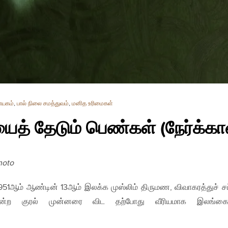
யகம்
,
பால் நிலை சமத்துவம்
,
மனித உரிமைகள்
ைத் தேடும் பெண்கள் (நேர்க்கா
hoto
51ஆம் ஆண்டின் 13ஆம் இலக்க முஸ்லிம் திருமண, விவாகரத்துச் சட
 என்ற குரல் முன்னரை விட தற்போது வீரியமாக இலங்கைய