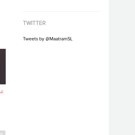
TWITTER
Tweets by @MaatramSL
ள்
AW