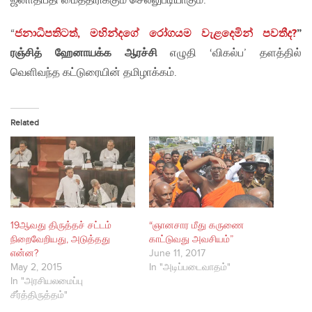
ஜனாதிபதி மைத்திரிக்கும் செல்லுபடியாகும்.
“
ජනාධිපතිටත්
,
මහින්දගේ රෝගයම වැළදෙමින් පවතීද
?
”
ரஞ்சித் ஹேனாயக்க ஆரச்சி
எழுதி ‘விகல்ப’ தளத்தில்
வெளிவந்த கட்டுரையின் தமிழாக்கம்.
Related
19ஆவது திருத்தச் சட்டம்
“ஞானசார மீது கருணை
நிறைவேறியது, அடுத்தது
காட்டுவது அவசியம்”
என்ன?
June 11, 2017
May 2, 2015
In "அடிப்படைவாதம்"
In "அரசியலமைப்பு
சீர்த்திருத்தம்"