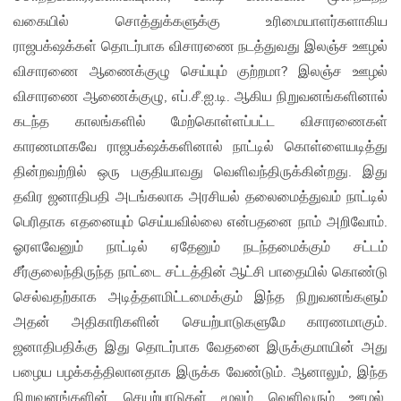
வகையில் சொத்துக்களுக்கு உரிமையாளர்களாகிய
ராஜபக்‌ஷக்கள் தொடர்பாக விசாரணை நடத்துவது இலஞ்ச ஊழல்
விசாரணை ஆணைக்குழு செய்யும் குற்றமா? இலஞ்ச ஊழல்
விசாரணை ஆணைக்குழு, எப்.சீ.ஐ.டி. ஆகிய நிறுவனங்களினால்
கடந்த காலங்களில் மேற்கொள்ளப்பட்ட விசாரணைகள்
காரணமாகவே ராஜபக்‌ஷக்களினால் நாட்டில் கொள்ளையடித்து
தின்றவற்றில் ஒரு பகுதியாவது வெளிவந்திருக்கின்றது. இது
தவிர ஜனாதிபதி அடங்கலாக அரசியல் தலைமைத்துவம் நாட்டில்
பெரிதாக எதனையும் செய்யவில்லை என்பதனை நாம் அறிவோம்.
ஓரளவேனும் நாட்டில் ஏதேனும் நடந்தமைக்கும் சட்டம்
சீர்குலைந்திருந்த நாட்டை சட்டத்தின் ஆட்சி பாதையில் கொண்டு
செல்வதற்காக அடித்தளமிட்டமைக்கும் இந்த நிறுவனங்களும்
அதன் அதிகாரிகளின் செயற்பாடுகளுமே காரணமாகும்.
ஜனாதிபதிக்கு இது தொடர்பாக வேதனை இருக்குமாயின் அது
பழைய பழக்கத்திலானதாக இருக்க வேண்டும். ஆனாலும், இந்த
நிறுவனங்களின் செயற்பாடுகள் மூலம் வெளிவரும் ஊழல்,