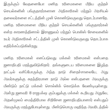
இருக்கும் வேதனையோ மனித உரிமைகளை மீறிய குற்றச்
செயல்களின் பங்குதாரர்களான அதிகாரிகள் மற்றும் அரசியல்
தலைவர்களை சட்டத்தின் முன் கொண்டுவருவது தொடர்பானதே.
மனித உரிமைகளை மீறிய குற்றச் செயல்களின் பங்குதாரர்கள்
என்ற காரணத்தினால் இராணுவம் மற்றும் பொலிஸ் சேவைகளில்
உயர் அதிகாரிகள் சட்டத்தின் முன் கொண்டுவருவது தொடர்பாக
எதிர்க்கப்படுகின்றது.
மனித உரிமைகள் எனப்படுவது மக்கள் உரிமைகள் என்பதை
ஜனாதிபதி மறந்துவிடுகிறார். தங்களுடைய உரிமைகளை இழந்த
நாட்டில் வசிப்போருக்கு அந்த நாடு சிறைச்சாலையே, அது
அவர்களுக்கு சுதந்திரமான நாடு அல்ல என்பதனை அவருக்கு
மீண்டும் நாட்டு மக்கள் சொல்லிக் கொடுக்க வேண்டியுள்ளது.
அன்று ஜனவரி 8 ராஜபக்‌ஷ கும்பலுக்கு மக்கள் கூறியது அதுவே,
அதன்மூலம் மைத்திரிபால சிறிசேன ஜனாதிபதியானார் என்பதும்
அவருக்கு மறந்துபோயுள்ளது. மீண்டுமொரு மஹிந்த அவரிடத்தில்