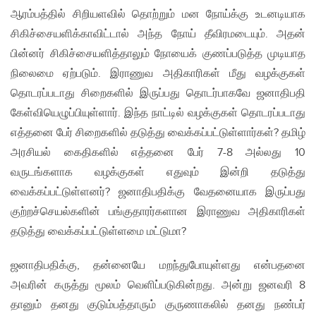
ஆரம்பத்தில் சிறியளவில் தொற்றும் மன நோய்க்கு உடனடியாக
சிகிச்சையளிக்காவிட்டால் அந்த நோய் தீவிரமடையும். அதன்
பின்னர் சிகிச்சையளித்தாலும் நோயைக் குணப்படுத்த முடியாத
நிலைமை ஏற்படும். இராணுவ அதிகாரிகள் மீது வழக்குகள்
தொடரப்படாது சிறைகளில் இருப்பது தொடர்பாகவே ஜனாதிபதி
கேள்வியெழுப்பியுள்ளார். இந்த நாட்டில் வழக்குகள் தொடரப்படாது
எத்தனை பேர் சிறைகளில் தடுத்து வைக்கப்பட்டுள்ளார்கள்? தமிழ்
அரசியல் கைதிகளில் எத்தனை பேர் 7-8 அல்லது 10
வருடங்களாக வழக்குகள் எதுவும் இன்றி தடுத்து
வைக்கப்பட்டுள்ளனர்? ஜனாதிபதிக்கு வேதனையாக இருப்பது
குற்றச்செயல்களின் பங்குதாரர்களான இராணுவ அதிகாரிகள்
தடுத்து வைக்கப்பட்டுள்ளமை மட்டுமா?
ஜனாதிபதிக்கு, தன்னையே மறந்துபோயுள்ளது என்பதனை
அவரின் கருத்து மூலம் வெளிப்படுகின்றது. அன்று ஜனவரி 8
தானும் தனது குடும்பத்தாரும் குருணாகலில் தனது நண்பர்