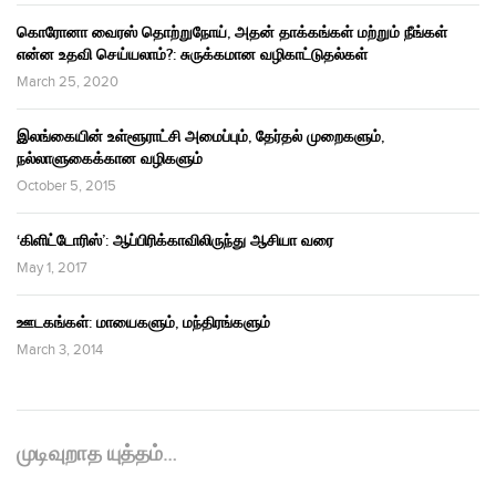
கொரோனா வைரஸ் தொற்றுநோய், அதன் தாக்கங்கள் மற்றும் நீங்கள்
என்ன உதவி செய்யலாம்?: சுருக்கமான வழிகாட்டுதல்கள்
March 25, 2020
இலங்கையின் உள்ளூராட்சி அமைப்பும், தேர்தல் முறைகளும்,
நல்லாளுகைக்கான வழிகளும்
October 5, 2015
‘கிளிட்டோரிஸ்’: ஆப்பிரிக்காவிலிருந்து ஆசியா வரை
May 1, 2017
ஊடகங்கள்: மாயைகளும், மந்திரங்களும்
March 3, 2014
முடிவுறாத யுத்தம்…