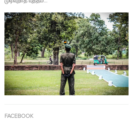
முடிவுறாத யுத்தம்…
FACEBOOK