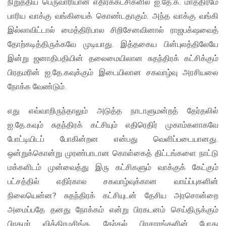
நிறுத்திய பெருவாரியான எதிர்க்கட்சிகளில் ஐ.தே.க. மாத்திரமே
பாரிய வாக்கு வங்கியைக் கொண்டதாகும். அந்த வாக்கு வங்கி
இல்லாவிட்டால் மைத்திரிபால சிறிசேனவினால் ராஜபக்‌ஷவைத்
தோற்கடித்திருக்கவே முடியாது. இத்தகைய பின்புலத்திலேயே
இன்று ஜனாதிபதியின் தலைமையிலான சுதந்திரக் கட்சிக்கும்
பிரதமரின் ஐ.தே.கவுக்கும் இடையிலான சகவாழ்வு அரசியலை
நோக்க வேண்டும்.
எது எவ்வாறிருந்தாலும் அடுத்த நாடாளுமன்றத் தேர்தலில்
ஐ.தே.கவும் சுதந்திரக் கட்சியும் எதிரெதிர் முகாம்களாகவே
போட்டியிடப் போகின்றன என்பது வெளிப்படையானது.
ஒன்றுக்கொன்று முரண்பாடான கொள்கைத் திட்டங்களை நாட்டு
மக்களிடம் முன்வைத்து இரு கட்சிகளும் வாக்குக் கேட்கும்
பட்சத்தில் எதிர்கால சகவாழ்வுக்கான வாய்ப்புகளின்
நிலையென்ன? சுதந்திரக் கட்சியுடன் தேசிய அரசொன்றை
அமைப்பதே தனது நோக்கம் என்று பிரகடனம் செய்திருக்கும்
பிரதமர் விக்கிரமசிங்க, தேர்தல் பிரசாரங்களின் போது