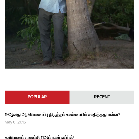
POPULAR
RECENT
19ஆவது அரசியலமைப்பு திருத்தம் உண்மையில் சாதித்தது என்ன?
May 6, 2015
கலியாணம் முடிஞ்சி 11ஆம் நாள் எய்ட்ஸ்!