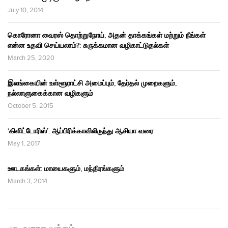
July 10, 2014
கொரோனா வைரஸ் தொற்றுநோய், அதன் தாக்கங்கள் மற்றும் நீங்கள்
என்ன உதவி செய்யலாம்?: சுருக்கமான வழிகாட்டுதல்கள்
March 25, 2020
இலங்கையின் உள்ளூராட்சி அமைப்பும், தேர்தல் முறைகளும்,
நல்லாளுகைக்கான வழிகளும்
October 5, 2015
‘கிளிட்டோரிஸ்’: ஆப்பிரிக்காவிலிருந்து ஆசியா வரை
May 1, 2017
ஊடகங்கள்: மாயைகளும், மந்திரங்களும்
March 3, 2014