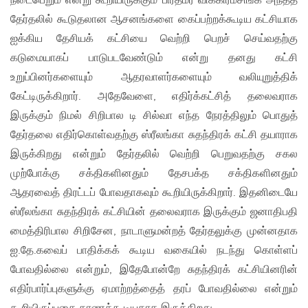
நடைபெறும் என்று கூறியிருக்கும் பிரதமர் விக்கிரமசிங்க அந்தத்
தேர்தலில் கூடுதலான ஆசனங்களை கைப்பற்றக்கூடிய கட்சியாக
ஐக்கிய தேசியக் கட்சியை வெற்றி பெறச் செய்வதற்கு
கடுமையாகப் பாடுபடவேண்டும் என்று தனது கட்சி
உறுப்பினர்களையும் ஆதரவாளர்களையும் வலியுறுத்திக்
கேட்டிருக்கிறார். அதேவேளை, எதிர்க்கட்சித் தலைவராக
இருக்கும் நிமல் சிறிபால டி சில்வா எந்த நேரத்திலும் பொதுத்
தேர்தலை எதிர்கொள்வதற்கு ஸ்ரீலங்கா சுதந்திரக் கட்சி தயாராக
இருக்கிறது என்றும் தேர்தலில் வெற்றி பெறுவதற்கு சகல
முற்போக்கு சக்திகளினதும் தேசபக்த சக்திகளினதும்
ஆதரவைத் திரட்டப் போவதாகவும் கூறியிருக்கிறார். இதனிடையே
ஸ்ரீலங்கா சுதந்திரக் கட்சியின் தலைவராக இருக்கும் ஜனாதிபதி
மைத்திரிபால சிறிசேன, நாடாளுமன்றத் தேர்தலுக்கு முன்னதாக
ஐ.தே.கவைப் பாதிக்கக் கூடிய வகையில் நடந்து கொள்ளப்
போவதில்லை என்றும், இதேபோன்றே சுதந்திரக் கட்சியினரின்
எதிர்பார்ப்புகளுக்கு ஏமாற்றத்தைத் தரப் போவதில்லை என்றும்