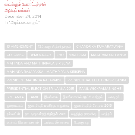
வைக்கும் போராட்டத்தில்
அழியும் மக்கள்
December 24, 2014
In "அடிப்படைவாதம்"
13 AMENDMENT
13ஆவது சீர்த்திருத்தம்
CHANDRIKA KUMARATUNGA
COLOMBO
DEMOCRACY
JHU
MAATRAM
MAATRAM SRI LANKA
MAHINDA AND MAITHRIPALA SIRISENA
MAHINDA RAJAPAKSA - MAITHRIPALA SIRISENA
PRESIDENT MAHINDA RAJAPAKSE
PRESIDENTIAL ELECTION SRI LANKA
PRESIDENTIAL ELECTION SRI LANKA 2015
RANIL WICKRAMASINGHE
SRI LANKA
TAMIL
இலங்கை
இலங்கையில் ஆட்சி மாற்றம்
கொழும்பு
ஜனநாயகம்
ஜனாதிபதி மஹிந்த ராஜபக்‌ஷ
ஜனாதிபதித் தேர்தல் 2015
நல்லாட்சி
நாடாளுமன்றத் தேர்தல் 2015
மஹிந்த ராஜபக்‌ஷ
மாற்றம்
மாற்றம் இணையதளம்
மாற்றம் இலங்கை
மேற்குலகு