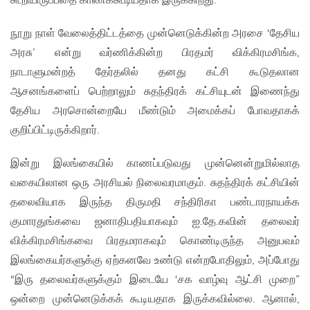
கூறியிருப்பதை காணக்கூடியதாக இருக்கிறது.
நூறு நாள் வேலைத்திட்டத்தை முன்னெடுக்கின்ற அரசை ‘தேசிய
அரசு’ என்று வர்ணிக்கின்ற பிரதமர் விக்கிரமசிங்க,
நாடாளுமன்றத் தேர்தலில் தனது கட்சி கூடுதலான
ஆசனங்களைப் பெற்றாலும் சுதந்திரக் கட்சியுடன் இணைந்து
தேசிய அரசொன்றையே மீண்டும் அமைக்கப் போவதாகக்
குறிப்பிட்டிருக்கிறார்.
இன்று இலங்கையில் காணப்படுவது முன்னென்றுமில்லாத
வகையிலான ஒரு அரசியல் நிலைவரமாகும். சுதந்திரக் கட்சியின்
தலைவியாக இருந்த திருமதி சந்திரிகா பண்டாரநாயக்க
குமாரதுங்கவை ஜனாதிபதியாகவும் ஐ.தே.கவின் தலைவர்
விக்கிரமசிங்கவை பிரதமராகவும் கொண்டிருந்த அனுபவம்
இலங்கையர்களுக்கு ஏற்கனவே உண்டு என்றபோதிலும், அப்போது
“இரு தலைவர்களுக்கும் இடையே ‘சக வாழ்வு ஆட்சி முறை”
ஒன்றை முன்னெடுக்கக் கூடியதாக இருக்கவில்லை. ஆனால்,