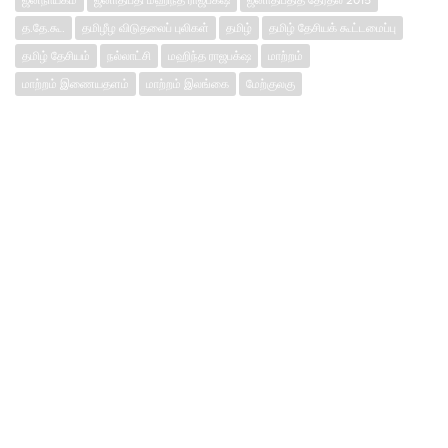
த.தே.கூ.
தமிழீழ விடுதலைப் புலிகள்
தமிழ்
தமிழ் தேசியக் கூட்டமைப்பு
தமிழ் தேசியம்
நல்லாட்சி
மஹிந்த ராஜபக்‌ஷ
மாற்றம்
மாற்றம் இணையதளம்
மாற்றம் இலங்கை
மேற்குலகு