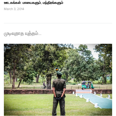
ஊடகங்கள்: மாயைகளும், மந்திரங்களும்
March 3, 2014
முடிவுறாத யுத்தம்…