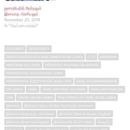
ஜனாதிபதித் தேர்தலும்
இனவாத அரசியலும்
November 20, 2014
In "அடிப்படைவாதம்"
COLOMBO
DEMOCRACY
INVESTIGATION INTO WAR CRIMES IN SRI LANKA
LTTE
MAATRAM
MAATRAM SRI LANKA
PRESIDENT MAHINDA RAJAPAKSE
PRESIDENTIAL ELECTION SRI LANKA
PRESIDENTIAL ELECTION SRI LANKA 2015
RANIL WICKRAMASINGHE
SRI LANKA
TAMIL
TAMIL NATIONAL ALLIANCE
TAMIL NATIONALISM
TNA
UNHRC ON SRI LANKA
WAR CRIMES ON TAMIL IN SRI LANKA
இலங்கை
இலங்கை மீதான சர்வதேச போர்க்குற்ற விசாரணை
இலங்கை மீதான ஜ.நா. விசாரணை
இலங்கை மீதான மேற்குலக அழுத்தம்
இலங்கை மீதான யுத்தக்குற்றம்
இலங்கையில் ஆட்சி மாற்றம்
கொழும்பு
ஜனநாயகம்
ஜனாதிபதி மஹிந்த ராஜபக்‌ஷ
ஜனாதிபதித் தேர்தல் 2015