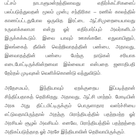
பட்சம் நாடாளுமன்றத்திலாவது எதிர்க்கட்சிகளைப்
பலப்படுத்துவதன் மூலம் முன்பு சந்திரிகா – ரணில் காலத்தில்
காணப்பட்டதுபோல ஒருவித இரட்டை ஆட்சிமுறையையாவது
உருவாக்கலாமா என்று ஓர் எதிர்பார்ப்பும் அவர்களிடம்
இருக்கக்கூடும். இவை யாவும் ஊகங்களே. எதுவாயினும்,
இலங்கைத் தீவின் வெற்றிவாதத்தின் பண்பை, அதாவது,
இனவாதத்தின் பண்பை மேற்கு நாடுகள் சரியாக
எடைபோட்டிருக்கின்றனவா இல்லையா என்பதை ஜனாதிபதி
தேர்தல் முடிவுகள் வெளிக்கொண்டு வந்துவிடும்.
அதேசமயம், இந்தியாவும் ஏறக்குறைய இப்படித்தான்
சிந்திப்பதாகத் தெரிகிறது. அதாவது, ஆட்சி மாற்றம். மோடியின்
அரசு அது திட்டமிட்டிருக்கும் பொருளாதார வளர்ச்சியை
எட்டுவதாயிருந்தால் அதற்கு பிராந்தியத்தில் பதற்றமற்ற ஓர்
அரசியல் சூழல் அவசியம். எனவே, பிராந்தியத்தில் பதற்றத்தை
அதிகப்படுத்தாத ஓர் அரசே இந்தியாவின் தெரிவாயிருக்கும்.