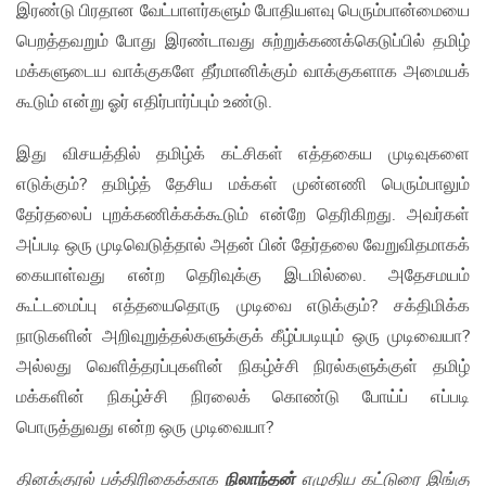
இரண்டு பிரதான வேட்பாளர்களும் போதியளவு பெரும்பான்மையை
பெறத்தவறும் போது இரண்டாவது சுற்றுக்கணக்கெடுப்பில் தமிழ்
மக்களுடைய வாக்குகளே தீர்மானிக்கும் வாக்குகளாக அமையக்
கூடும் என்று ஓர் எதிர்பார்ப்பும் உண்டு.
இது விசயத்தில் தமிழ்க் கட்சிகள் எத்தகைய முடிவுகளை
எடுக்கும்? தமிழ்த் தேசிய மக்கள் முன்னணி பெரும்பாலும்
தேர்தலைப் புறக்கணிக்கக்கூடும் என்றே தெரிகிறது. அவர்கள்
அப்படி ஒரு முடிவெடுத்தால் அதன் பின் தேர்தலை வேறுவிதமாகக்
கையாள்வது என்ற தெரிவுக்கு இடமில்லை. அதேசமயம்
கூட்டமைப்பு எத்தயைதொரு முடிவை எடுக்கும்? சக்திமிக்க
நாடுகளின் அறிவுறுத்தல்களுக்குக் கீழ்ப்படியும் ஒரு முடிவையா?
அல்லது வெளித்தரப்புகளின் நிகழ்ச்சி நிரல்களுக்குள் தமிழ்
மக்களின் நிகழ்ச்சி நிரலைக் கொண்டு போய்ப் எப்படி
பொருத்துவது என்ற ஒரு முடிவையா?
தினக்குரல் பத்திரிகைக்காக
நிலாந்தன்
எழுதிய கட்டுரை இங்கு