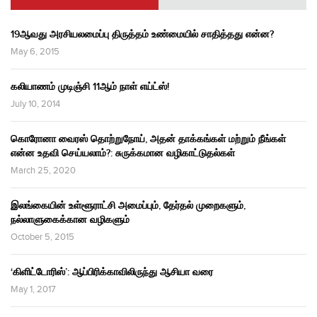
19ஆவது அரசியலமைப்பு திருத்தம் உண்மையில் சாதித்தது என்ன?
May 6, 2015
கலியாணம் முடிஞ்சி 11ஆம் நாள் எய்ட்ஸ்!
July 10, 2014
கொரோனா வைரஸ் தொற்றுநோய், அதன் தாக்கங்கள் மற்றும் நீங்கள்
என்ன உதவி செய்யலாம்?: சுருக்கமான வழிகாட்டுதல்கள்
March 25, 2020
இலங்கையின் உள்ளூராட்சி அமைப்பும், தேர்தல் முறைகளும்,
நல்லாளுகைக்கான வழிகளும்
October 5, 2015
‘கிளிட்டோரிஸ்’: ஆப்பிரிக்காவிலிருந்து ஆசியா வரை
May 1, 2017