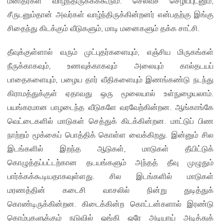
மனிதர்கள் வாழ்ந்திருக்கக்கூடும். செல்வச் செழிப்புடனும்,
சீருடனும்தான் அவர்கள் வாழ்ந்திருக்கின்றனர் என்பதற்கு இங்கு
சிதைந்து கிடக்கும் வீடுகளும், மாடி மனைகளும் தக்க சாட்சி.
தீவுக்குள்ளால் வரும் முட்புதர்களையும், எஞ்சிய மிருகங்கள்
நீருக்காகவும், உணவுக்காகவும் அலையும் கால்தடயப்
பாதைகளையும், பழைய தார் வீதிகளையும் இணங்கண்டு நடந்து
கிராமத்துக்குள் ஏதாவது ஒரு மூலையால் உள்நுழையலாம்.
பயங்கரமான பாழடைந்த வீடுகளே வரவேற்கின்றன. ஆங்காங்கே
வெட்டைகளில் மாடுகள் செத்துக் கிடக்கின்றன. மாட்டுப் பிண
நாற்றம் மூக்கைப் பொத்திக் கொள்ள வைக்கிறது. இன்னும் சில
இடங்களில் இறந்த ஆடுகள், மாடுகள் தீயிட்டுக்
கொழுத்தப்பட்டற்கான தடயங்களும் அந்தத் தீவு முழுதும்
பார்க்கக்கூடியதாகவுள்ளது. சில இடங்களில் மாடுகள்
மரணத்தின் கடைசி வாசலில் நின்று துடித்துக்
கொண்டிருக்கின்றன. கிடைக்கின்ற கொட்டன்களால் இரண்டு
கொம்புகளுக்கும் நடுவில் ஓங்கி ஒரே அடியாய் அடித்துக்