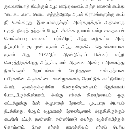
துணையோடு தீவுக்குள் ஆழ ஊடுறுவலாம். அந்த ஊரைக் கடந்து
“கட கட மொட மொட” சத்தத்தோடு அயல் கிராமங்களுக்கு பைப்
நீர் செல்கிறது. இடையிலிருக்கும் அவர்களுக்கும் அதிலொரு
பகுதி நீரைத் தந்தால் மேலும் சீவிக்க முடியும் என்ற கதையைச்
சொல்லியபடி வானைப் பார்க்கிறார் அந்த வழிகாட்டி. அவர்
நிற்குமிடம் குடமுண்டகுளம். அந்த ஊருக்கே தொன்மையான
குளம் அது. 1972ஆம் ஆண்டுக்குப் பின்னர் வற்றி
வெடித்திருக்கிறது அந்தக் குளம். அதனை அண்டிய அனைத்து
நிலங்களும் தோட்டங்களால் செழித்தவை என்பதற்கான
பயிர்களின் அடிக்கட்டை சான்றுகளைத் தொட்டுக் காட்டுகிறார்
அவர். குளத்துக்குள்ளே கிணறுதோண்டியும் நீருக்காகப்
போரடியிருக்கின்றனர். அங்கு எந்தக் கிணற்றையும் ஒரு
கட்டத்துக்கு மேல் ஆழமாகத் தோண்ட முடியாத அபாயம்
நீடிக்கிறது. மேலும் ஆழமாகத் தோண்டினால் அருகிலிருக்கும்
கடலின் உப்புத் தண்ணீர், நன்னீரோடு கலந்து ஆக்கிரமித்துக்
கொள்ளும். பிறகு எந்தக் காலத்திலும், எந்தப் பெரிய