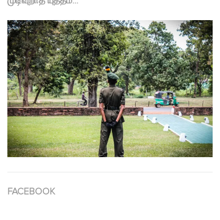
முடிவுறாத யுத்தம்…
FACEBOOK