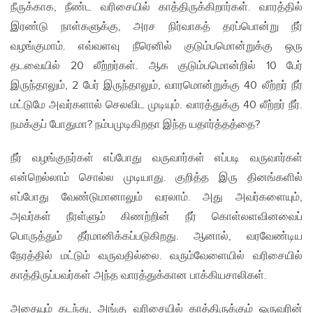
நீருக்காக, நீண்ட வரிசையில் காத்திருக்கிறார்கள். வாரத்தில்
இரண்டு நாள்களுக்கு, அரச நிர்வாகத் தரப்பொன்று நீர்
வழங்குமாம். எவ்வளவு நீரெனில் குடும்பமொன்றுக்கு ஒரு
தடவையில் 20 லீற்றர்கள். ஆக குடும்பமொன்றில் 10 பேர்
இருந்தாலும், 2 பேர் இருந்தாலும், வாரமொன்றுக்கு 40 லீற்றர் நீர்
மட்டுமே அவர்களால் செலவிட முடியும். வாரத்துக்கு 40 லீற்றர் நீர்.
நமக்குப் போதுமா? நம்பமுடிகிறதா இந்த யதார்த்தத்தை?
நீர் வழங்குநர்கள் எப்போது வருவார்கள் எப்படி வருவார்கள்
என்றெல்லாம் சொல்ல முடியாது. குறித்த இரு தினங்களில்
எப்போது வேண்டுமானாலும் வரலாம். அது அவர்களையும்,
அவர்கள் நீரள்ளும் கிணற்றின் நீர் கொள்லளவினவைப்
பொருத்தும் தீர்மானிக்கப்படுகிறது. ஆனால், வரவேண்டிய
நேரத்தில் மட்டும் வருவதில்லை. வரும்வேளையில் வரிசையில்
காத்திருப்பவர்கள் அந்த வாரத்துக்கான பாக்கியசாலிகள்.
அதையும் கடந்து, அங்கு வரிசையில் காத்திருக்கும் ஒருவரின்