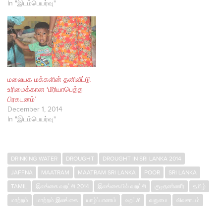
In "இடம்பெயர்வு"
மலையக மக்களின் தனிவீட்டு
உரிமைக்கான ‘மீரியாபெத்த
பிரகடனம்’
December 1, 2014
In "இடம்பெயர்வு"
DRINKING WATER
DROUGHT
DROUGHT IN SRI LANKA 2014
JAFFNA
MAATRAM
MAATRAM SRI LANKA
POOR
SRI LANKA
TAMIL
இலங்கை வறட்சி 2014
இலங்கையில் வறட்சி
குடிதண்ணீர்
தமிழ்
மாற்றம்
மாற்றம் இலங்கை
யாழ்ப்பாணம்
வறட்சி
வறுமை
விவசாயம்