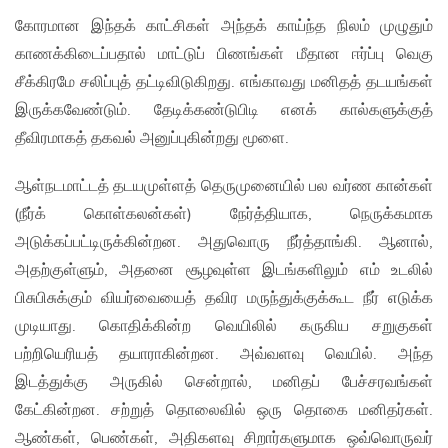
கோரமான இந்தக் காட்சிகள் அந்தக் காய்ந்த நிலம் முழுதும்
காணக்கிடைப்பதால் மாட்டுப் பிணங்கள் மீதான ஈர்ப்பு வெகு
சீக்கிரமே சலிப்புத் தட்டிவிடுகிறது. எங்காவது மனிதத் தடயங்கள்
இருக்கவேண்டும். தேடிக்கண்டுபிடி எனக் கால்களுக்குத்
தீவிரமாகத் தகவல் அனுப்புகின்றது மூளை.
ஆள்நடமாட்டத் தடயமுள்ளத் தெருமுனையில் பல வர்ண கான்கள்
(நீர்க் கொள்கலன்கள்) நேர்த்தியாக, நெருக்கமாக
அடுக்கப்பட்டிருக்கின்றன. அதுவொரு நீர்த்தாங்கி. ஆனால்,
அதற்குள்ளும், அதனை சூழவுள்ள இடங்களிலும் எம் உடலில்
பிசுபிசுக்கும் வியர்வையைத் தவிர மருந்துக்குக்கூட நீர் எடுக்க
முடியாது. கொதிக்கின்ற வெயிலில் கருகிய சறுகுகள்
பற்றியெரியத் தயாராகின்றன. அவ்வளவு வெயில். அந்த
இடத்துக்கு அருகில் சென்றால், மனிதப் பேச்சரவங்கள்
கேட்கின்றன. சற்றுத் தொலைவில் ஒரு தொகை மனிதர்கள்.
ஆண்கள், பெண்கள், அதிகளவு சிறார்களுமாக ஒவ்வொருவர்