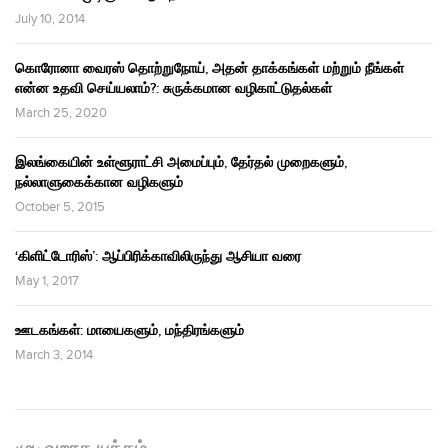
July 10, 2014
கொரோனா வைரஸ் தொற்றுநோய், அதன் தாக்கங்கள் மற்றும் நீங்கள்
என்ன உதவி செய்யலாம்?: சுருக்கமான வழிகாட்டுதல்கள்
March 25, 2020
இலங்கையின் உள்ளூராட்சி அமைப்பும், தேர்தல் முறைகளும்,
நல்லாளுகைக்கான வழிகளும்
October 5, 2015
‘கிளிட்டோரிஸ்’: ஆப்பிரிக்காவிலிருந்து ஆசியா வரை
May 1, 2017
ஊடகங்கள்: மாயைகளும், மந்திரங்களும்
March 3, 2014