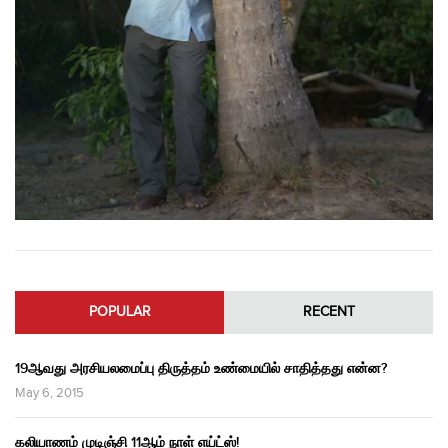
POPULAR
RECENT
19ஆவது அரசியலமைப்பு திருத்தம் உண்மையில் சாதித்தது என்ன?
May 6, 2015
கலியாணம் முடிஞ்சி 11ஆம் நாள் எய்ட்ஸ்!