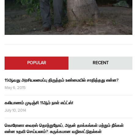
POPULAR
RECENT
19ஆவது அரசியலமைப்பு திருத்தம் உண்மையில் சாதித்தது என்ன?
May 6, 2015
கலியாணம் முடிஞ்சி 11ஆம் நாள் எய்ட்ஸ்!
July 10, 2014
கொரோனா வைரஸ் தொற்றுநோய், அதன் தாக்கங்கள் மற்றும் நீங்கள்
என்ன உதவி செய்யலாம்?: சுருக்கமான வழிகாட்டுதல்கள்