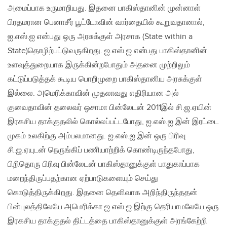
அமைப்பாக உருமாறியது. இதனை பாகிஸ்தானின் முன்னாள்
பிரதமரான பெனாசீர் பூட்டோவின் வார்தையில் கூறுவதானால்,
ஐ.எஸ்.ஐ என்பது ஒரு அரசுக்குள் அரசாக (State within a
State)தொழிற்பட்டுவருகிறது. ஐ.எஸ்.ஐ என்பது பாகிஸ்தானின்
உளவுத்துறையாக இருக்கின்றபோதும் அதனை முற்றிலும்
கட்டுப்படுத்தக் கூடிய பொறிமுறை பாகிஸ்தானிய அரசுக்குள்
இல்லை. அமெரிக்காவின் முதலாவது எதிரியான அல்
குவைதாவின் தலைவர் ஒசாமா பின்லேடன் 2011இல் சி.ஜ.ஏயின்
இரகசிய தாக்குதலில் கொல்லப்பட்டபோது, ஐ.எஸ்.ஐ இன் இரட்டை
முகம் உலகிற்கு அம்பலமானது. ஐ.எஸ்.ஐ இன் ஒரு பிரிவு
சி.ஜ.ஏயுடன் நெருங்கிப் பணியாற்றிக் கொண்டிருந்தபோது,
பிறிதொரு பிரிவு பின்லேடன் பாகிஸ்தானுக்குள் பாதுகாப்பாக
மறைந்திருப்பதற்கான ஏற்பாடுகளையும் செய்து
கொடுத்திருக்கிறது. இதனை தெளிவாக அறிந்திருந்ததன்
பின்புலத்திலேயே அமெரிக்கா ஐ.எஸ்.ஐ இற்கு தெரியாமலேயே ஒரு
இரகசிய தாக்குதல் திட்டத்தை பாகிஸ்தானுக்குள் அரங்கேற்றி