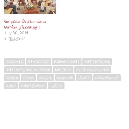
மோடியின் இந்தியா என்ன
சொல்ல முற்படுகிறது?
July 30, 2014
In "இந்தியா"
COLOMBO
DEMOCRACY
HUMAN RIGHTS
INTERNATIONAL
INTERNATIONAL RELATIONS
MAATRAM
MAATRAM SRILANKA
இந்தியா
கட்டுரை
கொழும்பு
ஜனநாயகம்
நல்லாட்சி
மனித உரிமைகள்
மாற்றம்
மாற்றம் இலங்கை
யதீந்திரா