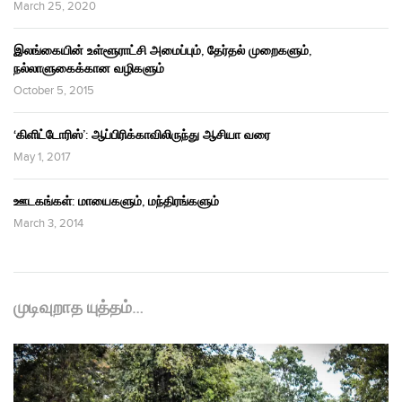
March 25, 2020
இலங்கையின் உள்ளூராட்சி அமைப்பும், தேர்தல் முறைகளும்,
நல்லாளுகைக்கான வழிகளும்
October 5, 2015
‘கிளிட்டோரிஸ்’: ஆப்பிரிக்காவிலிருந்து ஆசியா வரை
May 1, 2017
ஊடகங்கள்: மாயைகளும், மந்திரங்களும்
March 3, 2014
முடிவுறாத யுத்தம்…