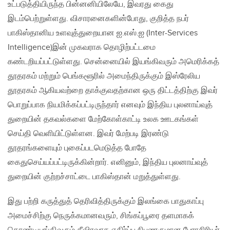
உட்படுத்தியிருந்த பின்னனியிலேயே, இவரது கைது
இடம்பெற்றுள்ளது. விசாரனைகளின்போது, குறித்த நபர்
பாகிஸ்தானிய உளவுத்துறையான ஐ.எஸ்.ஐ (Inter-Services
Intelligence)இன் முகவராக தொழிற்பட்டமை
கண்டறியப்பட்டுள்ளது. சென்னையில் இயங்கிவரும் அமெரிக்கத்
தூதரகம் மற்றும் பெங்களூரில் அமைந்திருக்கும் இஸ்ரேலிய
தூதரகம் ஆகியவற்றை தாக்குவதற்கான ஒரு திட்டத்திற்கு இவர்
பொறுப்பாக நியமிக்கப்பட்டிருந்தார் எனவும் இந்திய புலனாய்வுத்
துறையின் தகவல்களை மேற்கோள்காட்டி உலக ஊடகங்கள்
செய்தி வெளியிட்டுள்ளன. இவர் மேற்படி இரண்டு
தூதரங்களையும் புகைப்படமெடுத்த போதே
கைதுசெய்யப்பட்டிருக்கின்றார். எனினும், இந்திய புலனாய்வுத்
துறையின் குற்றச்சாட்டை பாகிஸ்தான் மறுத்துள்ளது.
இது பற்றி கருத்துத் தெரிவித்திருக்கும் இலங்கை பாதுகாப்பு
அமைச்சிற்கு நெருக்கமானவரும், சிங்கப்பூரை தளமாகக்