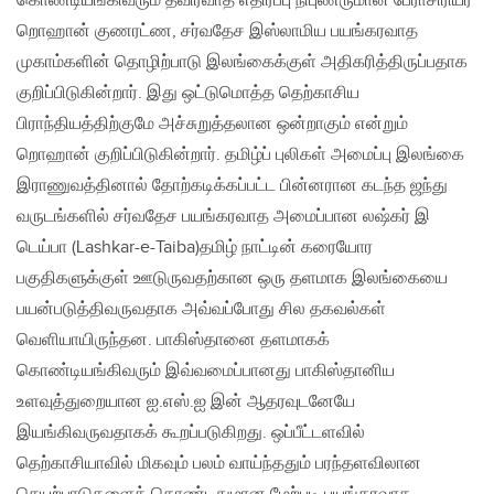
கொண்டியங்கிவரும் தீவிரவாத எதிர்ப்பு நிபுணருமான பேராசிரியர்
றொஹான் குணரட்ண, சர்வதேச இஸ்லாமிய பயங்கரவாத
முகாம்களின் தொழிற்பாடு இலங்கைக்குள் அதிகரித்திருப்பதாக
குறிப்பிடுகின்றார். இது ஒட்டுமொத்த தெற்காசிய
பிராந்தியத்திற்குமே அச்சுறுத்தலான ஒன்றாகும் என்றும்
றொஹான் குறிப்பிடுகின்றார். தமிழ்ப் புலிகள் அமைப்பு இலங்கை
இராணுவத்தினால் தோற்கடிக்கப்பட்ட பின்னரான கடந்த ஜந்து
வருடங்களில் சர்வதேச பயங்கரவாத அமைப்பான லஷ்கர் இ
டெய்பா (Lashkar-e-Taiba)தமிழ் நாட்டின் கரையோர
பகுதிகளுக்குள் ஊடுருவதற்கான ஒரு தளமாக இலங்கையை
பயன்படுத்திவருவதாக அவ்வப்போது சில தகவல்கள்
வெளியாயிருந்தன. பாகிஸ்தானை தளமாகக்
கொண்டியங்கிவரும் இவ்வமைப்பானது பாகிஸ்தானிய
உளவுத்துறையான ஐ.எஸ்.ஐ இன் ஆதரவுடனேயே
இயங்கிவருவதாகக் கூறப்படுகிறது. ஒப்பீட்டளவில்
தெற்காசியாவில் மிகவும் பலம் வாய்ந்ததும் பரந்தளவிலான