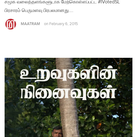
சமூக வலைத்தளங்களூடாக மேற்கொள்ளப்பட்ட #IVotedSL
பிரசாரம் பெருமளவு பிரபலமானது….
MAATRAM
on
February 6, 2015