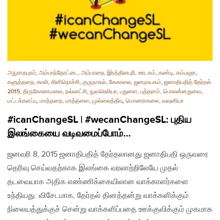
அநுராதபுரம்
,
அம்பாந்தோட்டை
,
அம்பாறை
,
இரத்தினபுரி
,
ஊடகம்
,
கண்டி
,
கம்பஹா
,
களுத்தறை
,
காலி
,
கிளிநொச்சி
,
குருநாகல்
,
கேகாலை
,
ஜனநாயகம்
,
ஜனாதிபதித் தேர்தல்
2015
,
திருகோணமலை
,
நல்லாட்சி
,
நுவரெலியா
,
பதுளை
,
புத்தளம்
,
பொலன்னறுவை
,
மட்டக்களப்பு
,
மாத்தறை
,
மாத்தளை
,
முல்லைத்தீவு
,
மொனராகலை
,
வவுனியா
#icanChangeSL | #wecanChangeSL: புதிய
இலங்கையை வடிவமைப்போம்…
ஜனவரி 8, 2015 ஜனாதிபதித் தேர்தலானது ஜனாதிபதி ஒருவரை
தெரிவு செய்வதற்காக இலங்கை வரலாற்றிலேயே முதல்
தடவையாக அதிக எண்ணிக்கையிலான வாக்காளர்களை
உந்தியது. விசேடமாக, தேர்தல் தினத்தன்று வாக்களிக்கும்
நிலையத்துக்குச் சென்று வாக்களிப்பதை ஊக்குவிக்கும் முகமாக