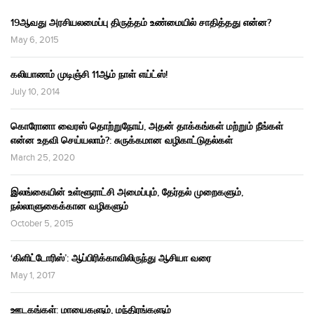
19ஆவது அரசியலமைப்பு திருத்தம் உண்மையில் சாதித்தது என்ன?
May 6, 2015
கலியாணம் முடிஞ்சி 11ஆம் நாள் எய்ட்ஸ்!
July 10, 2014
கொரோனா வைரஸ் தொற்றுநோய், அதன் தாக்கங்கள் மற்றும் நீங்கள்
என்ன உதவி செய்யலாம்?: சுருக்கமான வழிகாட்டுதல்கள்
March 25, 2020
இலங்கையின் உள்ளூராட்சி அமைப்பும், தேர்தல் முறைகளும்,
நல்லாளுகைக்கான வழிகளும்
October 5, 2015
‘கிளிட்டோரிஸ்’: ஆப்பிரிக்காவிலிருந்து ஆசியா வரை
May 1, 2017
ஊடகங்கள்: மாயைகளும், மந்திரங்களும்