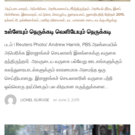
அடிப்படைவாதம்
,
அமெரிக்கா
,
அரசியலமைப்பு சீர்த்திருத்தம்
,
அரசியல் தீர்வு
,
இனப்
பிரச்சினை
,
இனவாதம்
,
கட்டுரை
,
கொழும்பு
,
ஜனநாயகம்
,
ஜனாதிபதித் தேர்தல் 2015
,
நல்லாட்சி
,
நல்லிணக்கம்
,
மனித உரிமைகள்
,
வட மாகாண சபை
,
வடக்கு-கிழக்கு
உள்ளேயும் நெருக்கடி வெளியேயும் நெருக்கடி
படம் | Reuters Photo/ Andrew Harnik, PBS அண்மையில்
அமெரிக்க இராஜாங்கச் செயலாளர் இலங்கைக்கு வருகை
தந்திருந்தார். அவருடைய வருகை பல்வேறு ஊடகங்களுக்கும்
கலந்துரையாடல்களுக்கும் காரணமாக அமைந்த ஒரு
செய்தியானது. இராஜாங்கச் செயலாளரின் வருகை பற்றி
ஒவ்வொரு தரப்பினரும் பல விதமான கருத்துக்களை…
LIONEL GURUGE
on
June 3, 2015