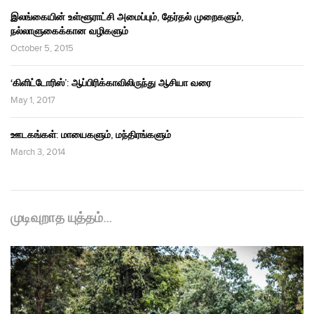
இலங்கையின் உள்ளூராட்சி அமைப்பும், தேர்தல் முறைகளும்,
நல்லாளுகைக்கான வழிகளும்
October 5, 2015
‘கிளிட்டோரிஸ்’: ஆப்பிரிக்காவிலிருந்து ஆசியா வரை
May 1, 2017
ஊடகங்கள்: மாயைகளும், மந்திரங்களும்
March 3, 2014
முடிவுறாத யுத்தம்…