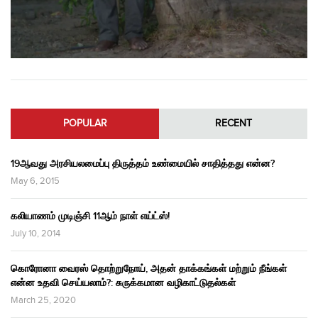
POPULAR
RECENT
19ஆவது அரசியலமைப்பு திருத்தம் உண்மையில் சாதித்தது என்ன?
May 6, 2015
கலியாணம் முடிஞ்சி 11ஆம் நாள் எய்ட்ஸ்!
July 10, 2014
கொரோனா வைரஸ் தொற்றுநோய், அதன் தாக்கங்கள் மற்றும் நீங்கள்
என்ன உதவி செய்யலாம்?: சுருக்கமான வழிகாட்டுதல்கள்
March 25, 2020