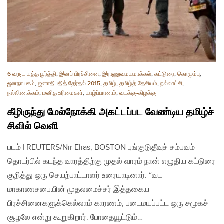
6 வருட யுத்த பூர்த்தி
,
இனப் பிரச்சினை
,
இராணுவமயமாக்கல்
,
கட்டுரை
,
கொழும்பு
,
ஜனநாயகம்
,
ஜனாதிபதித் தேர்தல் 2015
,
தமிழ்
,
தமிழ்த் தேசியம்
,
நல்லாட்சி
,
நல்லிணக்கம்
,
மனித உரிமைகள்
,
யாழ்ப்பாணம்
,
வடக்கு-கிழக்கு
கீழிருந்து மேல்நோக்கி அகட்டப்பட வேண்டிய தமிழ்ச்
சிவில் வெளி
படம் | REUTERS/Nir Elias, BOSTON புங்குடுதீவுச் சம்பவம்
தொடர்பில் கடந்த வாரத்திற்கு முதல் வாரம் நான் எழுதிய கட்டுரை
குறித்து ஒரு செயற்பாட்டாளர் உரையாடினார். “வட
மாகாணசபையின் முதலமைச்சர் இத்தகைய
பிரச்சினைகளுக்கெல்லாம் காரணம், படைமயப்பட்ட ஒரு சமூகச்
சூழலே என்று கூறுகிறார். போதையூட்டும்…