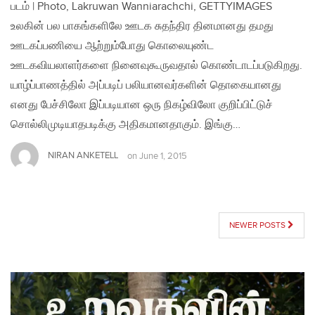
படம் | Photo, Lakruwan Wanniarachchi, GETTYIMAGES
உலகின் பல பாகங்களிலே ஊடக சுதந்திர தினமானது தமது
ஊடகப்பணியை ஆற்றும்போது கொலையுண்ட
ஊடகவியலாளர்களை நினைவுகூருவதால் கொண்டாடப்படுகிறது.
யாழ்ப்பாணத்தில் அப்படிப் பலியானவர்களின் தொகையானது
எனது பேச்சிலோ இப்படியான ஒரு நிகழ்விலோ குறிப்பிட்டுச்
சொல்லிமுடியாதபடிக்கு அதிகமானதாகும். இங்கு…
NIRAN ANKETELL
on
June 1, 2015
POSTS
NEWER POSTS
NAVIGATION