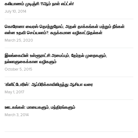
கலியாணம் முடிஞ்சி 11ஆம் நாள் எய்ட்ஸ்!
July 10, 2014
கொரோனா வைரஸ் தொற்றுநோய், அதன் தாக்கங்கள் மற்றும் நீங்கள்
என்ன உதவி செய்யலாம்?: சுருக்கமான வழிகாட்டுதல்கள்
March 25, 2020
இலங்கையின் உள்ளூராட்சி அமைப்பும், தேர்தல் முறைகளும்,
நல்லாளுகைக்கான வழிகளும்
October 5, 2015
‘கிளிட்டோரிஸ்’: ஆப்பிரிக்காவிலிருந்து ஆசியா வரை
May 1, 2017
ஊடகங்கள்: மாயைகளும், மந்திரங்களும்
March 3, 2014