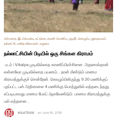
அம்பாறை
,
இடம்பெயர்வு
,
கட்டுரை
,
காணி அபகரிப்பு
,
குடிநீர்
,
கொழும்பு
,
ஜனநாயகம்
,
நல்லாட்சி
,
மனித உரிமைகள்
,
வறுமை
நல்லாட்சியின் பிடியில் ஒரு சிங்கள கிராமம்
படம் | Vikalpa முடிவில்லாத காணிப்பிரச்சினை. அதனால்தான்
என்னவோ முடிவில்லாத பயணம்… நான் மீண்டும் பாணம
கிராமத்துக்குச் சென்றேன். கொழும்பிலிருந்து 9.30 மணிக்குப்
புறப்பட்ட பஸ் அதிகாலை 4 மணிக்கு பொத்துவில் வந்தடைந்தது.
எப்படியாவது பாணம போய் ஆகவேண்டும். பாணம கிராமத்துக்கு
பஸ் எத்தனை…
MAATRAM
on
June 16, 2016