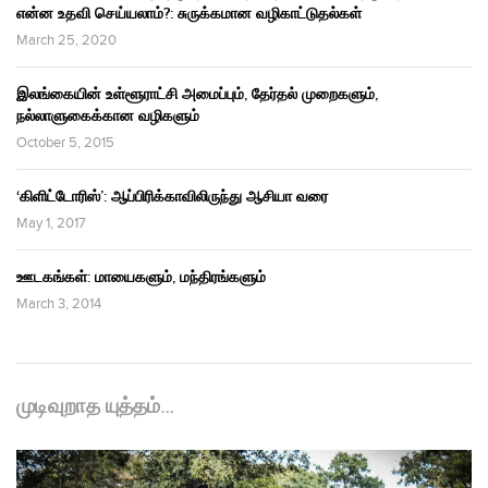
என்ன உதவி செய்யலாம்?: சுருக்கமான வழிகாட்டுதல்கள்
March 25, 2020
இலங்கையின் உள்ளூராட்சி அமைப்பும், தேர்தல் முறைகளும்,
நல்லாளுகைக்கான வழிகளும்
October 5, 2015
‘கிளிட்டோரிஸ்’: ஆப்பிரிக்காவிலிருந்து ஆசியா வரை
May 1, 2017
ஊடகங்கள்: மாயைகளும், மந்திரங்களும்
March 3, 2014
முடிவுறாத யுத்தம்…