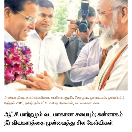
அரசியல் தீர்வு
,
இனப் பிரச்சினை
,
கட்டுரை
,
குடிநீர்
,
கொழும்பு
,
ஜனநாயகம்
,
ஜனாதிபதித்
தேர்தல் 2015
,
தமிழ்
,
நல்லாட்சி
,
மனித உரிமைகள்
,
வட மாகாண சபை
ஆட்சி மாற்றமும் வட மாகாண சபையும்; சுன்னாகம்
நீர் விவகாரத்தை முன்வைத்து சில கேள்விகள்