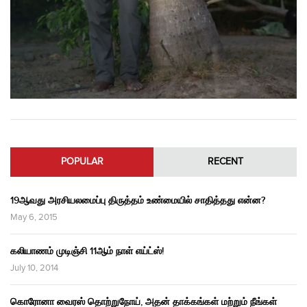
POPULAR
RECENT
19ஆவது அரசியலமைப்பு திருத்தம் உண்மையில் சாதித்தது என்ன?
May 6, 2015
கலியாணம் முடிஞ்சி 11ஆம் நாள் எய்ட்ஸ்!
July 10, 2014
கொரோனா வைரஸ் தொற்றுநோய், அதன் தாக்கங்கள் மற்றும் நீங்கள்