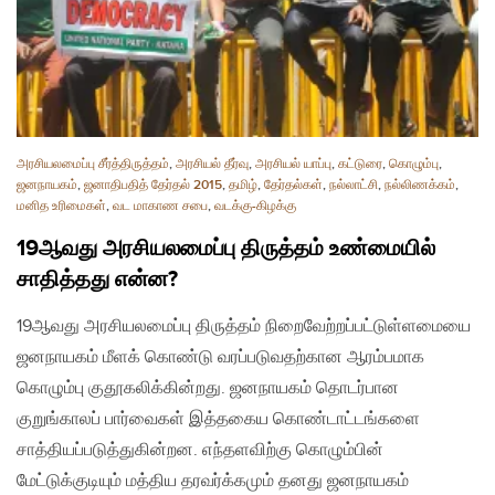
அரசியலமைப்பு சீர்த்திருத்தம்
,
அரசியல் தீர்வு
,
அரசியல் யாப்பு
,
கட்டுரை
,
கொழும்பு
,
ஜனநாயகம்
,
ஜனாதிபதித் தேர்தல் 2015
,
தமிழ்
,
தேர்தல்கள்
,
நல்லாட்சி
,
நல்லிணக்கம்
,
மனித உரிமைகள்
,
வட மாகாண சபை
,
வடக்கு-கிழக்கு
19ஆவது அரசியலமைப்பு திருத்தம் உண்மையில்
சாதித்தது என்ன?
19ஆவது அரசியலமைப்பு திருத்தம் நிறைவேற்றப்பட்டுள்ளமையை
ஜனநாயகம் மீளக் கொண்டு வரப்படுவதற்கான ஆரம்பமாக
கொழும்பு குதூகலிக்கின்றது. ஜனநாயகம் தொடர்பான
குறுங்காலப் பார்வைகள் இத்தகைய கொண்டாட்டங்களை
சாத்தியப்படுத்துகின்றன. எந்தளவிற்கு கொழும்பின்
மேட்டுக்குடியும் மத்திய தரவர்க்கமும் தனது ஜனநாயகம்