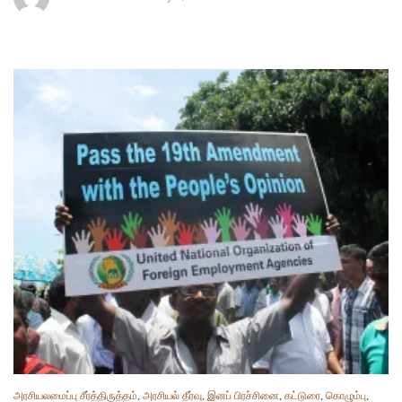
அரசியலமைப்பு சீர்த்திருத்தம்
,
அரசியல் தீர்வு
,
இனப் பிரச்சினை
,
கட்டுரை
,
கொழும்பு
,