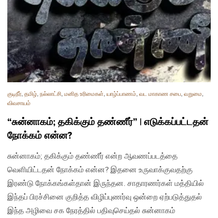
குடிநீர்
,
தமிழ்
,
நல்லாட்சி
,
மனித உரிமைகள்
,
யாழ்ப்பாணம்
,
வட மாகாண சபை
,
வறுமை
,
விவசாயம்
“சுன்னாகம்; தகிக்கும் தண்ணீர்” | எடுக்கப்பட்டதன்
நோக்கம் என்ன?
சுன்னாகம்; தகிக்கும் தண்ணீர் என்ற ஆவணப்படத்தை
வெளியிட்டதன் நோக்கம் என்ன? இதனை உருவாக்குவதற்கு
இரண்டு நோக்கங்கள்தான் இருந்தன. சாதாரணர்கள் மத்தியில்
இந்தப் பிரச்சினை குறித்த விழிப்புணர்வு ஒன்றை ஏற்படுத்துதல்
இந்த அழிவை சக நேரத்தில் பதிவுசெய்தல் சுன்னாகம்