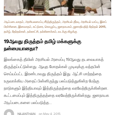
அடிப்படைவாதம்
,
அரசியலமைப்பு சீர்த்திருத்தம்
,
அரசியல் தீர்வு
,
அரசியல் யாப்பு
,
இனப்
பிரச்சினை
,
இனவாதம்
,
கட்டுரை
,
கொழும்பு
,
ஜனநாயகம்
,
ஜனாதிபதித் தேர்தல் 2015
,
தமிழ்
,
தேர்தல்கள்
,
நல்லாட்சி
,
நல்லிணக்கம்
,
வடக்கு-கிழக்கு
19ஆவது திருத்தம் தமிழ் மக்களுக்கு
நன்மையானதா?
இலங்கைத் தீவின் அரசியல் அமைப்பு 19ஆவது தடவையாகத்
திருத்தப்பட்டுள்ளது. ஆயுத மோதல்கள் முடிவுக்கு வந்தபின்
செய்யப்பட்ட இரண்டாவது திருத்தம் இது. ஆட்சி மாற்றத்தை
உருவாக்கிய அதைப் பின்னிருந்து பலப்படுத்துகின்ற மேற்கு
நாடுகளும் இந்தியாவும் இத்திருத்தத்தை வரவேற்றிருக்கின்றன.
கூட்டமைப்பும் இத்திருத்தத்தை வரவேற்றிருக்கின்றது. ஜனநாயக
அடிப்படைகளை பலப்படுத்த…
NILANTHAN
on
May 4, 2015