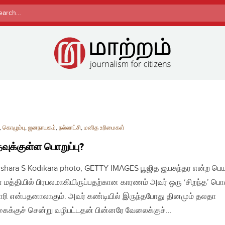
rch
,
கொழும்பு
,
ஜனநாயகம்
,
நல்லாட்சி
,
மனித உரிமைகள்
தவுக்குள்ள பொறுப்பு?
| Ishara S Kodikara photo, GETTY IMAGES பூஜித ஜயசுந்தர என்ற பெய
் மத்தியில் பிரபலமாகியிருப்பதற்கான காரணம் அவர் ஒரு ‘சிறந்த’ பொ
ரி என்பதனாலாகும். அவர் கண்டியில் இருந்தபோது தினமும் தலதா
ைக்குச் சென்று வழிபட்டதன் பின்னரே வேலைக்குச்…