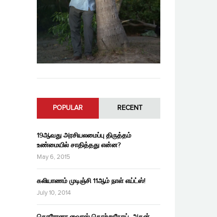
POPULAR
RECENT
19ஆவது அரசியலமைப்பு திருத்தம்
உண்மையில் சாதித்தது என்ன?
May 6, 2015
கலியாணம் முடிஞ்சி 11ஆம் நாள் எய்ட்ஸ்!
July 10, 2014
கொரோனா வைரஸ் தொற்றுநோய், அதன்