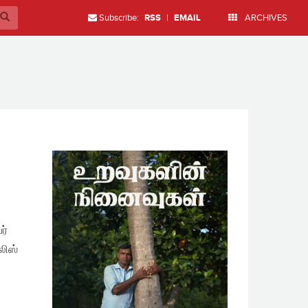
Subscribe:
RSS
|
EMAIL
ARCHIVES
ர்
லிஸ்