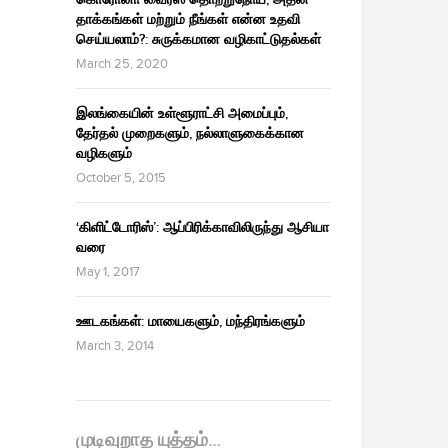
தாக்கங்கள் மற்றும் நீங்கள் என்ன உதவி
செய்யலாம்?: சுருக்கமான வழிகாட்டுதல்கள்
March 25, 2020
இலங்கையின் உள்ளூராட்சி அமைப்பும்,
தேர்தல் முறைகளும், நல்லாளுகைக்கான
வழிகளும்
October 5, 2015
‘கிளிட்டோரிஸ்’: ஆப்பிரிக்காவிலிருந்து ஆசியா
வரை
May 1, 2017
ஊடகங்கள்: மாயைகளும், மந்திரங்களும்
March 3, 2014
முடிவுறாத யுத்தம்…