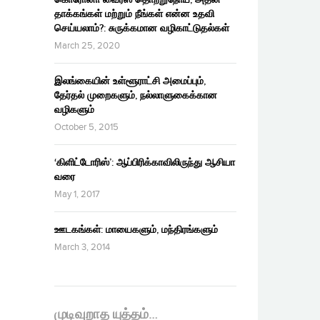
தாக்கங்கள் மற்றும் நீங்கள் என்ன உதவி
செய்யலாம்?: சுருக்கமான வழிகாட்டுதல்கள்
March 25, 2020
இலங்கையின் உள்ளூராட்சி அமைப்பும்,
தேர்தல் முறைகளும், நல்லாளுகைக்கான
வழிகளும்
October 5, 2015
‘கிளிட்டோரிஸ்’: ஆப்பிரிக்காவிலிருந்து ஆசியா
வரை
May 1, 2017
ஊடகங்கள்: மாயைகளும், மந்திரங்களும்
March 3, 2014
முடிவுறாத யுத்தம்…