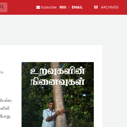
Subscribe:
RSS
|
EMAIL
ARCHIVES
ித
ரியல்ல,
களின்
ன்போது