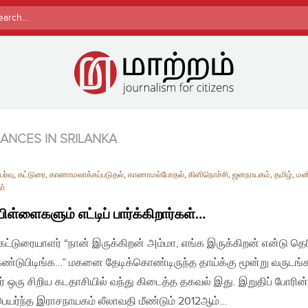
rch
NCES IN SRILANKA
ர்வு
,
கட்டுரை
,
காணாமலாக்கப்படுதல்
,
காணாமல்போதல்
,
கிளிநொச்சி
,
ஜனநாயகம்
,
தமிழ்
,
மன
ள்
பிள்ளைகளும் எட்டிப் பார்க்கிறார்கள்…
| கட்டுரையாளர் “நான் இருக்கிறன் அம்மா, எங்க இருக்கிறன் என்டு தெ
கண்டுபிடிங்க…” மகனை தேடிக்கொண்டிருந்த தாய்க்கு மூன்று வருடங்
ர் ஒரு சிறிய கடதாசியில் வந்து கிடைத்த தகவல் இது. இறுதிப் போரி
ெயர்ந்த இராசநாயகம் லீலாவதி மீண்டும் 2012ஆம்…