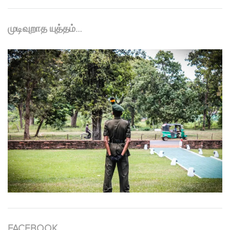
முடிவுறாத யுத்தம்…
FACEBOOK