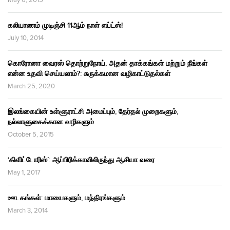
May 6, 2015
கலியாணம் முடிஞ்சி 11ஆம் நாள் எய்ட்ஸ்!
July 10, 2014
கொரோனா வைரஸ் தொற்றுநோய், அதன் தாக்கங்கள் மற்றும் நீங்கள்
என்ன உதவி செய்யலாம்?: சுருக்கமான வழிகாட்டுதல்கள்
March 25, 2020
இலங்கையின் உள்ளூராட்சி அமைப்பும், தேர்தல் முறைகளும்,
நல்லாளுகைக்கான வழிகளும்
October 5, 2015
‘கிளிட்டோரிஸ்’: ஆப்பிரிக்காவிலிருந்து ஆசியா வரை
May 1, 2017
ஊடகங்கள்: மாயைகளும், மந்திரங்களும்
March 3, 2014