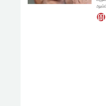
ஆரம்ப