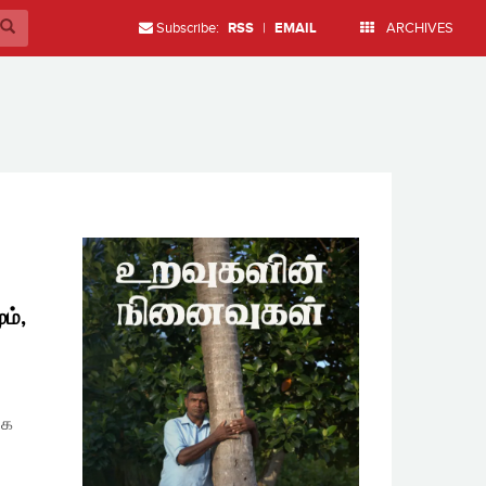
Subscribe:
RSS
|
EMAIL
ARCHIVES
ம்,
கை
்