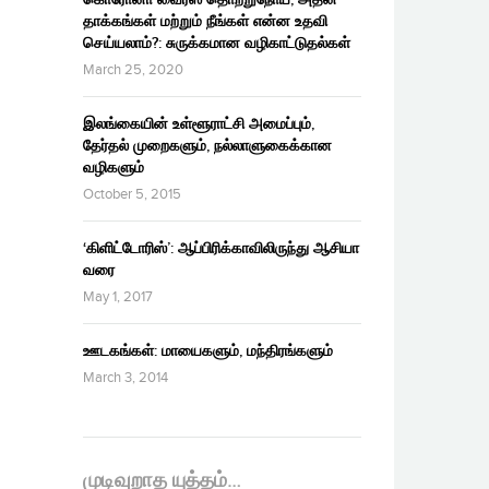
தாக்கங்கள் மற்றும் நீங்கள் என்ன உதவி
செய்யலாம்?: சுருக்கமான வழிகாட்டுதல்கள்
March 25, 2020
இலங்கையின் உள்ளூராட்சி அமைப்பும்,
தேர்தல் முறைகளும், நல்லாளுகைக்கான
வழிகளும்
October 5, 2015
‘கிளிட்டோரிஸ்’: ஆப்பிரிக்காவிலிருந்து ஆசியா
வரை
May 1, 2017
ஊடகங்கள்: மாயைகளும், மந்திரங்களும்
March 3, 2014
முடிவுறாத யுத்தம்…