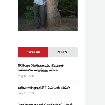
POPULAR
RECENT
19ஆவது அரசியலமைப்பு திருத்தம்
உண்மையில் சாதித்தது என்ன?
May 6, 2015
கலியாணம் முடிஞ்சி 11ஆம் நாள் எய்ட்ஸ்!
July 10, 2014
கொரோனா வைரஸ் தொற்றுநோய், அதன்