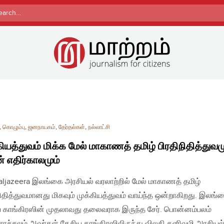
rch
,
கொழும்பு
,
ஜனநாயகம்
,
தேர்தல்கள்
,
நல்லாட்சி
கியத்துவம் மிக்க மேல் மாகாணத் தமிழ் பிரதிநிதித்துவமு
 எதிர்காலமும்
| aljazeera இலங்கை அரசியல் வரலாற்றில் மேல் மாகாணத் தமிழ்
நிதித்துவமானது மிகவும் முக்கியத்துவம் வாய்ந்த ஒன்றாகிறது. இலங்
 காங்கிரஸின் முதலாவது தலைவராக இருந்த சேர். பொன்னம்பலம்
ச்சலம் அவர்கள் தேசிய காங்கிரஸிலிருந்து விலகி தனிவழி அரசியல