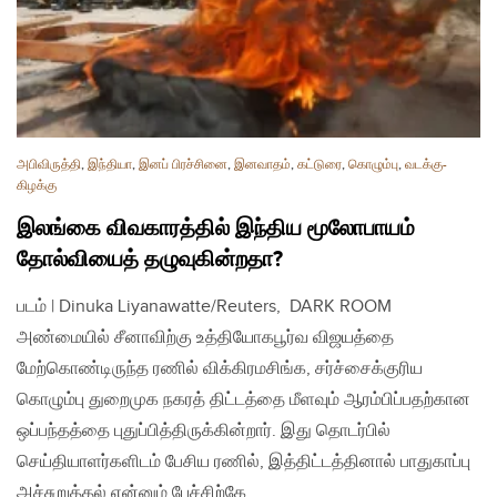
அபிவிருத்தி
,
இந்தியா
,
இனப் பிரச்சினை
,
இனவாதம்
,
கட்டுரை
,
கொழும்பு
,
வடக்கு-
கிழக்கு
இலங்கை விவகாரத்தில் இந்திய மூலோபாயம்
தோல்வியைத் தழுவுகின்றதா?
படம் | Dinuka Liyanawatte/Reuters, DARK ROOM
அண்மையில் சீனாவிற்கு உத்தியோகபூர்வ விஜயத்தை
மேற்கொண்டிருந்த ரணில் விக்கிரமசிங்க, சர்ச்சைக்குரிய
கொழும்பு துறைமுக நகரத் திட்டத்தை மீளவும் ஆரம்பிப்பதற்கான
ஒப்பந்தத்தை புதுப்பித்திருக்கின்றார். இது தொடர்பில்
செய்தியாளர்களிடம் பேசிய ரணில், இத்திட்டத்தினால் பாதுகாப்பு
அச்சுறுத்தல் என்னும் பேச்சிற்கே…