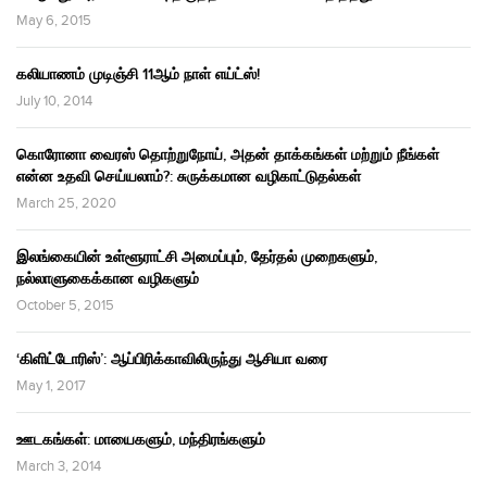
May 6, 2015
கலியாணம் முடிஞ்சி 11ஆம் நாள் எய்ட்ஸ்!
July 10, 2014
கொரோனா வைரஸ் தொற்றுநோய், அதன் தாக்கங்கள் மற்றும் நீங்கள்
என்ன உதவி செய்யலாம்?: சுருக்கமான வழிகாட்டுதல்கள்
March 25, 2020
இலங்கையின் உள்ளூராட்சி அமைப்பும், தேர்தல் முறைகளும்,
நல்லாளுகைக்கான வழிகளும்
October 5, 2015
‘கிளிட்டோரிஸ்’: ஆப்பிரிக்காவிலிருந்து ஆசியா வரை
May 1, 2017
ஊடகங்கள்: மாயைகளும், மந்திரங்களும்
March 3, 2014