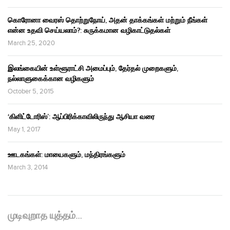
கொரோனா வைரஸ் தொற்றுநோய், அதன் தாக்கங்கள் மற்றும் நீங்கள்
என்ன உதவி செய்யலாம்?: சுருக்கமான வழிகாட்டுதல்கள்
March 25, 2020
இலங்கையின் உள்ளூராட்சி அமைப்பும், தேர்தல் முறைகளும்,
நல்லாளுகைக்கான வழிகளும்
October 5, 2015
‘கிளிட்டோரிஸ்’: ஆப்பிரிக்காவிலிருந்து ஆசியா வரை
May 1, 2017
ஊடகங்கள்: மாயைகளும், மந்திரங்களும்
March 3, 2014
முடிவுறாத யுத்தம்…