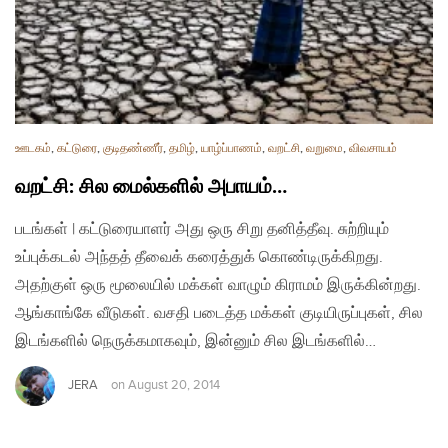
ஊடகம்
,
கட்டுரை
,
குடிதண்ணீர்
,
தமிழ்
,
யாழ்ப்பாணம்
,
வறட்சி
,
வறுமை
,
விவசாயம்
வறட்சி: சில மைல்களில் அபாயம்…
படங்கள் | கட்டுரையாளர் அது ஒரு சிறு தனித்தீவு. சுற்றியும்
உப்புக்கடல் அந்தத் தீவைக் கரைத்துக் கொண்டிருக்கிறது.
அதற்குள் ஒரு மூலையில் மக்கள் வாழும் கிராமம் இருக்கின்றது.
ஆங்காங்கே வீடுகள். வசதி படைத்த மக்கள் குடியிருப்புகள், சில
இடங்களில் நெருக்கமாகவும், இன்னும் சில இடங்களில்…
JERA
on
August 20, 2014