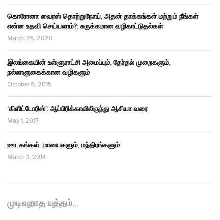
கொரோனா வைரஸ் தொற்றுநோய், அதன் தாக்கங்கள் மற்றும் நீங்கள்
என்ன உதவி செய்யலாம்?: சுருக்கமான வழிகாட்டுதல்கள்
March 25, 2020
இலங்கையின் உள்ளூராட்சி அமைப்பும், தேர்தல் முறைகளும்,
நல்லாளுகைக்கான வழிகளும்
October 5, 2015
‘கிளிட்டோரிஸ்’: ஆப்பிரிக்காவிலிருந்து ஆசியா வரை
May 1, 2017
ஊடகங்கள்: மாயைகளும், மந்திரங்களும்
March 3, 2014
முடிவுறாத யுத்தம்…