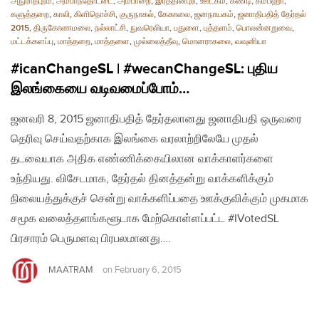
அநுராதபுரம்
,
அம்பாந்தோட்டை
,
அம்பாறை
,
இரத்தினபுரி
,
ஊடகம்
,
கண்டி
,
கம்பஹா
,
களுத்தறை
,
காலி
,
கிளிநொச்சி
,
குருநாகல்
,
கேகாலை
,
ஜனநாயகம்
,
ஜனாதிபதித் தேர்தல்
2015
,
திருகோணமலை
,
நல்லாட்சி
,
நுவரெலியா
,
பதுளை
,
புத்தளம்
,
பொலன்னறுவை
,
மட்டக்களப்பு
,
மாத்தறை
,
மாத்தளை
,
முல்லைத்தீவு
,
மொனராகலை
,
வவுனியா
#icanChangeSL | #wecanChangeSL: புதிய
இலங்கையை வடிவமைப்போம்…
ஜனவரி 8, 2015 ஜனாதிபதித் தேர்தலானது ஜனாதிபதி ஒருவரை
தெரிவு செய்வதற்காக இலங்கை வரலாற்றிலேயே முதல்
தடவையாக அதிக எண்ணிக்கையிலான வாக்காளர்களை
உந்தியது. விசேடமாக, தேர்தல் தினத்தன்று வாக்களிக்கும்
நிலையத்துக்குச் சென்று வாக்களிப்பதை ஊக்குவிக்கும் முகமாக
சமூக வலைத்தளங்களூடாக மேற்கொள்ளப்பட்ட #IVotedSL
பிரசாரம் பெருமளவு பிரபலமானது….
MAATRAM
on
February 6, 2015