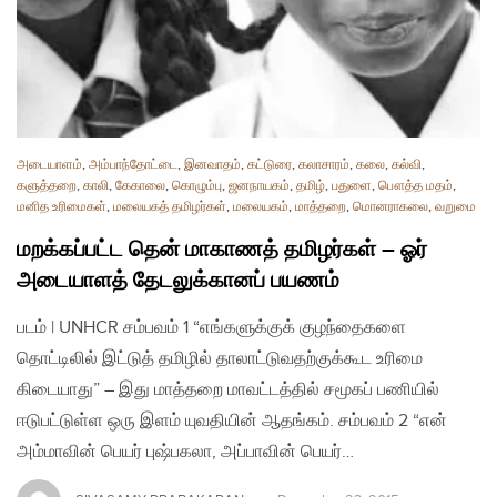
அடையாளம்
,
அம்பாந்தோட்டை
,
இனவாதம்
,
கட்டுரை
,
கலாசாரம்
,
கலை
,
கல்வி
,
களுத்தறை
,
காலி
,
கேகாலை
,
கொழும்பு
,
ஜனநாயகம்
,
தமிழ்
,
பதுளை
,
பௌத்த மதம்
,
மனித உரிமைகள்
,
மலையகத் தமிழர்கள்
,
மலையகம்
,
மாத்தறை
,
மொனராகலை
,
வறுமை
மறக்கப்பட்ட தென் மாகாணத் தமிழர்கள் – ஓர்
அடையாளத் தேடலுக்கானப் பயணம்
படம் | UNHCR சம்பவம் 1 “எங்களுக்குக் குழந்தைகளை
தொட்டிலில் இட்டுத் தமிழில் தாலாட்டுவதற்குக்கூட உரிமை
கிடையாது” – இது மாத்தறை மாவட்டத்தில் சமூகப் பணியில்
ஈடுபட்டுள்ள ஒரு இளம் யுவதியின் ஆதங்கம். சம்பவம் 2 “என்
அம்மாவின் பெயர் புஷ்பகலா, அப்பாவின் பெயர்…