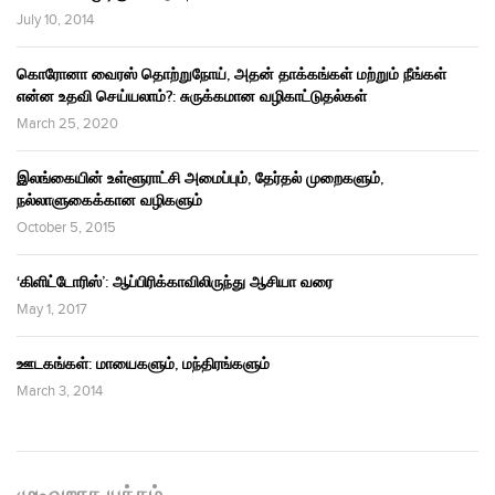
July 10, 2014
கொரோனா வைரஸ் தொற்றுநோய், அதன் தாக்கங்கள் மற்றும் நீங்கள்
என்ன உதவி செய்யலாம்?: சுருக்கமான வழிகாட்டுதல்கள்
March 25, 2020
இலங்கையின் உள்ளூராட்சி அமைப்பும், தேர்தல் முறைகளும்,
நல்லாளுகைக்கான வழிகளும்
October 5, 2015
‘கிளிட்டோரிஸ்’: ஆப்பிரிக்காவிலிருந்து ஆசியா வரை
May 1, 2017
ஊடகங்கள்: மாயைகளும், மந்திரங்களும்
March 3, 2014