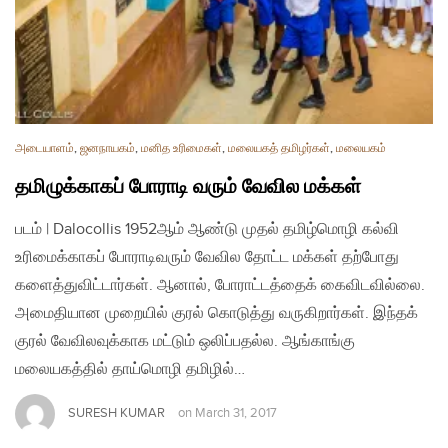
அடையாளம்
,
ஜனநாயகம்
,
மனித உரிமைகள்
,
மலையகத் தமிழர்கள்
,
மலையகம்
தமிழுக்காகப் போராடி வரும் வேவில மக்கள்
படம் | Dalocollis 1952ஆம் ஆண்டு முதல் தமிழ்மொழி கல்வி
உரிமைக்காகப் போராடிவரும் வேவில தோட்ட மக்கள் தற்போது
களைத்துவிட்டார்கள். ஆனால், போராட்டத்தைக் கைவிடவில்லை.
அமைதியான முறையில் குரல் கொடுத்து வருகிறார்கள். இந்தக்
குரல் வேவிலவுக்காக மட்டும் ஒலிப்பதல்ல. ஆங்காங்கு
மலையகத்தில் தாய்மொழி தமிழில்…
SURESH KUMAR
on
March 31, 2017