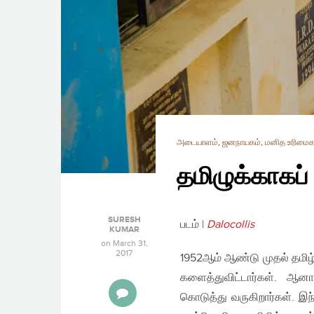
அடையாளம்
,
ஜனநாயகம்
,
மனித உரிமைக
தமிழுக்காகப்
SURESH
படம் |
Dalocollis
KUMAR
on
March 31,
2017
1952ஆம் ஆண்டு முதல் தமிழ
களைத்துவிட்டார்கள். ஆன
கொடுத்து வருகிறார்கள். இந