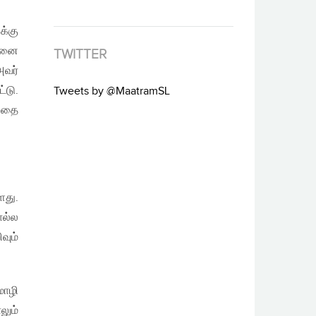
க்கு
ன்னை
TWITTER
அவர்
்டு.
Tweets by @MaatramSL
்பதை
ளது.
ொல்ல
வும்
மொழி
லும்