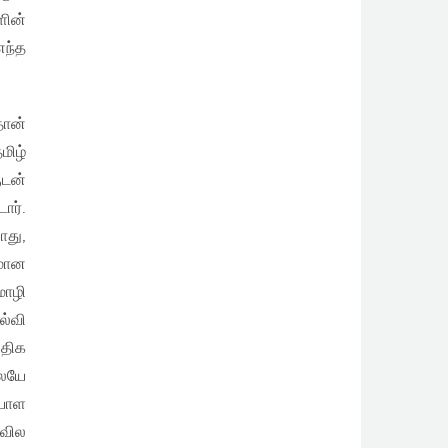
ளின்
எந்த
ான்
மிழ்
ுடன்
ார்.
ோது,
லமான
மொழி
ல்வி
திக
லேயே
யாள
ேவில