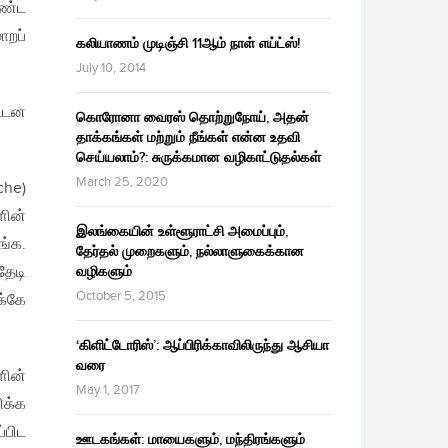
கண்ட
ாறப்
கலியாணம் முடிஞ்சி 11ஆம் நாள் எய்ட்ஸ்!
July 10, 2014
ட்டன
கொரோனா வைரஸ் தொற்றுநோய், அதன்
தாக்கங்கள் மற்றும் நீங்கள் என்ன உதவி
செய்யலாம்?: சுருக்கமான வழிகாட்டுதல்கள்
March 25, 2020
che)
ின்
இலங்கையின் உள்ளூராட்சி அமைப்பும்,
ங்க.
தேர்தல் முறைகளும், நல்லாளுகைக்கான
தேடி
வழிகளும்
October 5, 2015
க்கே
‘கிளிட்டோரிஸ்’: ஆப்பிரிக்காவிலிருந்து ஆசியா
வரை
ளின்
May 1, 2017
ிக்க
்பிட
ஊடகங்கள்: மாயைகளும், மந்திரங்களும்