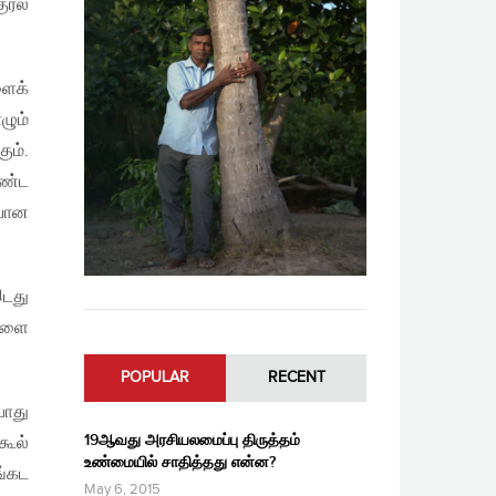
ரல்
ளைக்
ழும்
ும்.
ண்ட
ியான
இடது
ைகளை
POPULAR
RECENT
போது
19ஆவது அரசியலமைப்பு திருத்தம்
கூல்
உண்மையில் சாதித்தது என்ன?
ங்கட
May 6, 2015