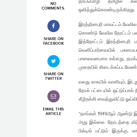
தாய்மொழி தமிழில் கல்
NO
COMMENTS
.
ஒலித்துக்கொண்டிருக்கிறது.
இரத்தினபுரி மாவட்டம் வேவில
கொண்டு வேவில தோட்டம் பலா
SHARE ON
இத்தோட்டம் இரத்தினபுரி 
FACEBOOK
வெளிப்பார்வையில் பசும
பாலைவனமாக உள்ளது. தமக்கு
முறையில் கிடைக்கப்படவேண்ட
SHARE ON
TWITTER
வலது கையில் வாளியும், இட
தோல் பட்டையில் ஒட்டுப்பால
கீழிறக்கி வைத்துவிட்டு ஓய்
EMAIL THIS
“நாங்கள் 1949ஆம் ஆண்டு இங
ARTICLE
அது இல்லை. தோடத்தை விற்கு
பில்டிங் மட்டும் இருக்கு