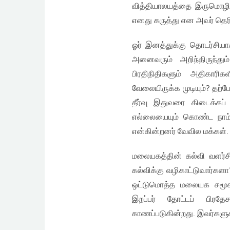
வித்தியாலயத்தை இருமொழி
எனது கருத்து என அவர் தெரி
ஓர் இனத்துக்கு தொடர்சியாக
அனைவரும் அறிந்திருந்தும
பிரதிநிதிகளும் அதிகாரிக
வேலையிருக்க முடியும்? தற்
தீர்வு இதுவரை கிடைக்கப்
எல்லையையும் கொண்ட நாம்
என்கின்றனர் வேவில மக்கள்.
மலையகத்தின் கல்வி வளர்ச
கல்விக்கு வழிகாட்டுவார்கள
ஒட்டுமொத்த மலையக சமூகத்
இறப்பர் தோட்டப் பிரத
காணப்படுகின்றது. இவர்களுக்க