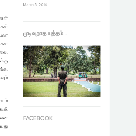
March 3, 2014
னோர்
ைகள்
முடிவுறாத யுத்தம்…
ியவர
ங்கள
்லை.
க்கு
ங்க.
வும்
ாடம்
கூலி
 என
FACEBOOK
வயது