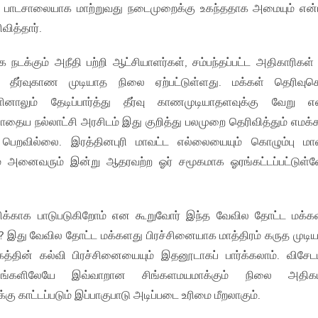
 பாடசாலையாக மாற்றுவது நடைமுறைக்கு உகந்ததாக அமையும் என
வித்தார்.
 நடக்கும் அநீதி பற்றி ஆட்சியாளர்கள், சம்பந்தப்பட்ட அதிகாரிகள
் தீர்வுகாண முடியாத நிலை ஏற்பட்டுள்ளது. மக்கள் தெரிவுச
ளினாலும் தேடிப்பார்த்து தீர்வு காணமுடியாதளவுக்கு வேறு 
போதைய நல்லாட்சி அரசிடம் இது குறித்து பலமுறை தெரிவித்தும் எமக
 பெறவில்லை. இரத்தினபுரி மாவட்ட எல்லையையும் கொழும்பு மா
 அனைவரும் இன்று ஆதரவற்ற ஓர் சமூகமாக ஓரங்கட்டப்பட்டுள்
ிக்காக பாடுபடுகிறோம் என கூறுவோர் இந்த வேவில தோட்ட மக்க
ா? இது வேவில தோட்ட மக்களது பிரச்சினையாக மாத்திரம் கருத முடிய
தின் கல்வி பிரச்சினையையும் இதனூடாகப் பார்க்கலாம். விசே
ேசங்களிலேயே இவ்வாறான சிங்களமயமாக்கும் நிலை அதிக
ு காட்டப்படும் இப்பாகுபாடு அடிப்படை உரிமை மீறலாகும்.