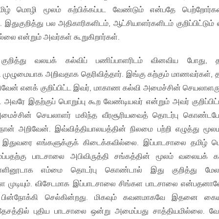
ிழ் மொழி மூலம் கற்பிக்கப்பட வேண்டும் என்பதே பெற்றோர்க
துகுறித்து பல அதிகாரிகளிடம், ஆட்சியாளர்களிடம் குறிப்பிட்டும் 
லை என்றும் அவர்கள் கூறுகிறார்கள்.
குறித்து வலயக் கல்விப் பணிப்பாளரிடம் வினவிய போது, த
 முழுமையாக அறிவதாக தெரிவித்தார். இங்கு கற்கும் மாணவர்கள், த
வேன் எனக் குறிப்பிட்ட இவர், மாகாண கல்வி அமைச்சின் செயலாளர
 அவரே இதற்குப் பொறுப்பு கூற வேண்டியவர் என்றும் அவர் குறிப்பிட்ட
ைச்சின் செயலாளர் மகிந்த வீரசூரியவைத் தொடர்பு கொண்டப
 நான் அறிவேன். இவ்வித்தியாலயத்தின் நிலமை பற்றி எழுத்து மூ
 இதுவரை எங்களுக்குக் கிடைக்கவில்லை. இப்பாடசாலை தமிழ் 
்பதற்கு பாடசாலை அபிவிருத்தி சங்கத்தின் மூலம் வலையக் க
ளினூடாக எம்மை தொடர்பு கொண்டால் இது குறித்து மேல
 முடியும். விசேடமாக இப்பாடசாலை சிங்கள பாடசாலை என்பதனா
ம் பின்நோக்கி செல்கின்றது. மிகவும் கவனமாகவே இதனை கை
ரதேசத்தில் புதிய பாடசாலை ஒன்று அமைப்பது சாத்தியமில்லை. வ