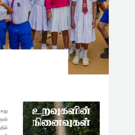
போது
ுரல்
தில்