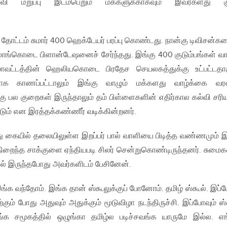
வி மறுப்பு இடம்பெறும் மக்களுக்காகவும் இவர்களது கு
 தோட்டம் சுமார் 400 ஹெக்டேயர் பரப்பு கொண்டது. நான்கு டிவிசன்க
ங்கொடை பிளான்டேஷனைச் சேர்ந்தது. இங்கு 400 குடும்பங்கள் வா
மாவட்டத்தின் ஹெலியகொடை பிரதேச செயலகத்துக்கு உட்பட்டதாக
ையாக காணப்பட்டாலும் இங்கு வாழும் மக்களது வாழ்க்கை வர
 பல குறைகள் இருந்தாலும் தம் பிள்ளைகளின் எதிர்கால கல்வி சர
ும் என இரத்தக்கண்ணீர் வடிக்கின்றனர்.
து கையில் தலையிலுள்ள இறப்பர் பால் வாளியை பிடித்த வண்ணமும் 
் நிறைந்த சாக்குளை ஏந்தியபடி சிலர் சென்றுகொண்டிருந்தனர். சும
வில் இருந்தபோது அவர்களிடம் பேசினேன்.
்க வந்தோம். இங்க தான் ஸ்கூலுக்குப் போனோம். தமிழ் ஸ்கூல். இப்
ம் போது அதுவும் அதுக்கும் மூடுவிழா நடந்திருச்சி. இப்போவும் ஸ்
. எங்க சமூகத்தில் ஒழுங்கா தமிழ்ல படிச்சவங்க யாருமே இல்ல. எ