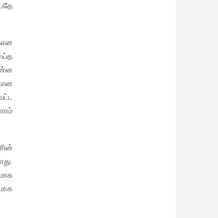
்பதே
் என
ெய்த
என்ன
்கான
வட்ட
ளோம்
ளின்
ாது.
டமாக
மாக