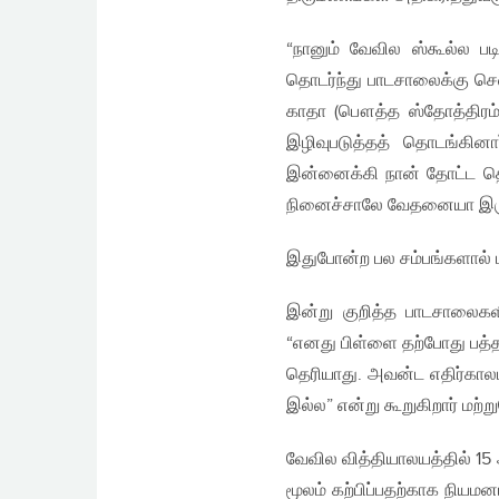
“நானும் வேவில ஸ்கூல்ல ப
தொடர்ந்து பாடசாலைக்கு செ
காதா (பௌத்த ஸ்தோத்திரம்)
இழிவுபடுத்தத் தொடங்கினா
இன்னைக்கி நான் தோட்ட த
நினைச்சாலே வேதனையா இருக
இதுபோன்ற பல சம்பங்களால் 
இன்று குறித்த பாடசாலைக
“எனது பிள்ளை தற்போது பத்தா
தெரியாது. அவன்ட எதிர்காலம
இல்ல” என்று கூறுகிறார் மற்ற
வேவில வித்தியாலயத்தில் 15
மூலம் கற்பிப்பதற்காக நிய