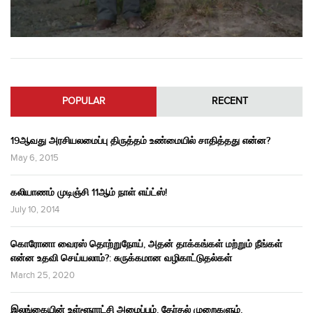
POPULAR
RECENT
19ஆவது அரசியலமைப்பு திருத்தம் உண்மையில் சாதித்தது என்ன?
May 6, 2015
கலியாணம் முடிஞ்சி 11ஆம் நாள் எய்ட்ஸ்!
July 10, 2014
கொரோனா வைரஸ் தொற்றுநோய், அதன் தாக்கங்கள் மற்றும் நீங்கள்
என்ன உதவி செய்யலாம்?: சுருக்கமான வழிகாட்டுதல்கள்
March 25, 2020
இலங்கையின் உள்ளூராட்சி அமைப்பும், தேர்தல் முறைகளும்,