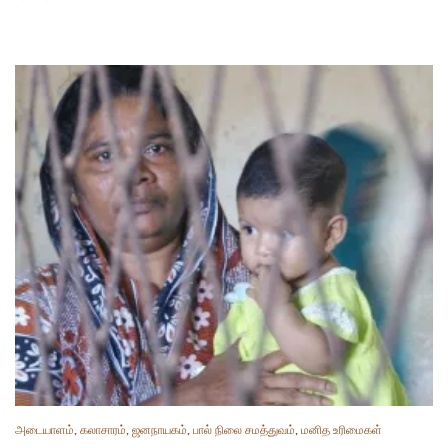
அடையாளம்
,
கலாசாரம்
,
ஜனநாயகம்
,
பால் நிலை சமத்துவம்
,
மனித உரிமைகள்