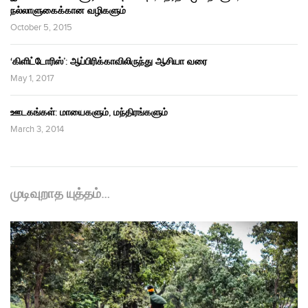
நல்லாளுகைக்கான வழிகளும்
October 5, 2015
‘கிளிட்டோரிஸ்’: ஆப்பிரிக்காவிலிருந்து ஆசியா வரை
May 1, 2017
ஊடகங்கள்: மாயைகளும், மந்திரங்களும்
March 3, 2014
முடிவுறாத யுத்தம்…