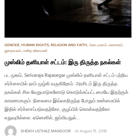
GENDER
,
HUMAN RIGHTS
,
RELIGION AND FAITH
,
அடையாளம்
,
கலாசாரம்
,
ஜனநாயகம்
,
மனித உரிமைகள்
முஸ்லிம் தனியாள் சட்டம்: இரு திருத்த நகல்கள்
பட மூலம், Selvaraja Rajasegar முஸ்லிம் தனியாள் சட்டம் பற்றிய
சர்ச்சையில் நாம் மூழ்கி வருகிறோம். அரசிடம் இரு திருத்த
நகல்கள் சில வேறுபாடுகளோடு கொடுக்கப்பட்டமையே இதற்குக்
காரணமாகும். நிலைமை இவ்வாறிருந்த போதும் உண்மையில்
இதில் சர்ச்சைப்படுவதற்கோ, குழப்பிக் கொள்வதற்கோ
எதுவுமில்லை. ஏனெனில், ஜம்மியதுல்…
SHEIKH USTHAZ MANSOOR
on
August 15, 2018