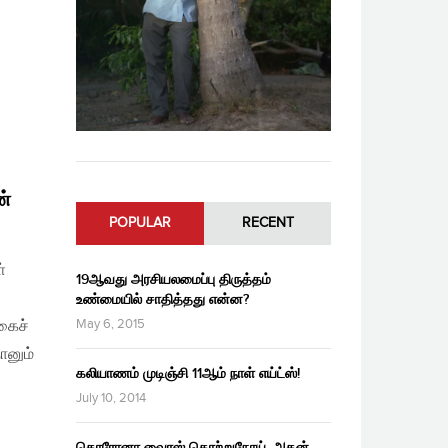
ன்
POPULAR
RECENT
்
19ஆவது அரசியலமைப்பு திருத்தம்
உண்மையில் சாதித்தது என்ன?
May 6, 2015
கைச்
ானும்
கலியாணம் முடிஞ்சி 11ஆம் நாள் எய்ட்ஸ்!
July 10, 2014
கொரோனா வைரஸ் தொற்றுநோய், அதன்