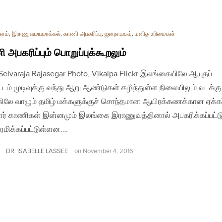
ளம்
,
இராணுவமயமாக்கல்
,
காணி அபகரிப்பு
,
ஜனநாயகம்
,
மனித உரிமைகள்
 அபகரிப்பும் பொறுப்புக்கூறலும்
| Selvaraja Rajasegar Photo, Vikalpa Flickr இலங்கையிலே ஆயுதப்
்டம் முடிவுக்கு வந்து ஆறு ஆண்டுகள் கழிந்துள்ள நிலையிலும் வடக்கு 
கிலே வாழும் தமிழ் மக்களுக்குச் சொந்தமான ஆயிரக்கணக்கான ஏக்கர
ர் காணிகள் இன்னமும் இலங்கை இராணுவத்தினால் அபகரிக்கப்பட்ட
ரமிக்கப்பட்டுள்ளன….
DR. ISABELLE LASSEE
on
November 4, 2016