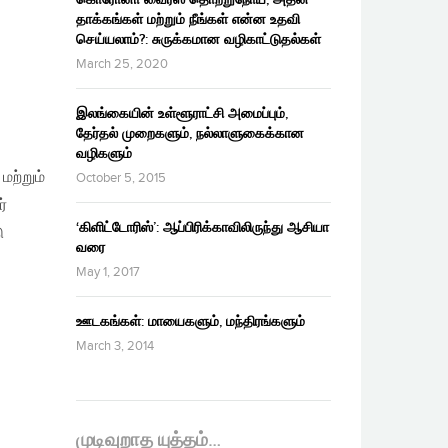
தாக்கங்கள் மற்றும் நீங்கள் என்ன உதவி
செய்யலாம்?: சுருக்கமான வழிகாட்டுதல்கள்
March 25, 2020
இலங்கையின் உள்ளூராட்சி அமைப்பும்,
தேர்தல் முறைகளும், நல்லாளுகைக்கான
வழிகளும்
மற்றும்
October 5, 2015
்
‘கிளிட்டோரிஸ்’: ஆப்பிரிக்காவிலிருந்து ஆசியா
ு
வரை
May 1, 2017
ஊடகங்கள்: மாயைகளும், மந்திரங்களும்
March 3, 2014
முடிவுறாத யுத்தம்…