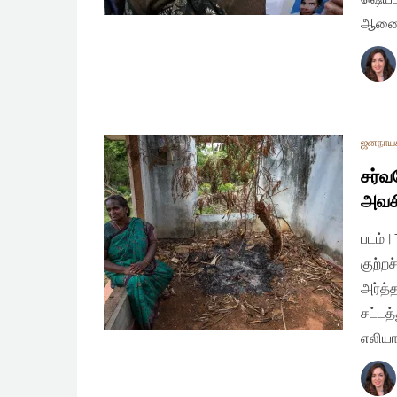
ஆணைப
ஜனநாய
சர்வ
அவச
படம் 
குற்ற
அர்த்
சட்டத
எலியா