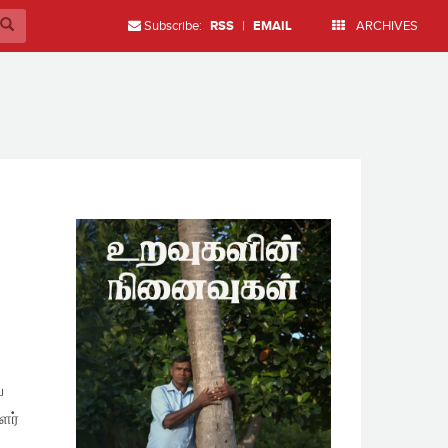
Subscribe:
RSS
|
EMAIL
ARCHIVES
ே
ளர்