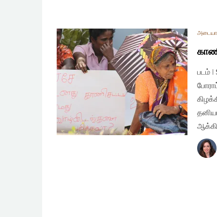
அடையா
காணி
படம் 
போராட
கிழக்
தனியா
ஆக்கி