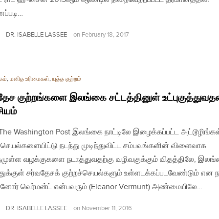
்படி…
DR. ISABELLE LASSEE
on
February 18, 2017
கம்
,
மனித உரிமைகள்
,
யுத்த குற்றம்
தேச குற்றங்களை இலங்கை சட்டத்தினுள் உட்புகுத்துவத
ியம்
| The Washington Post இலங்கை நாட்டிலே இழைக்கப்பட்ட அட்டூழிங்கள
ச்செயல்களையிட்டு நடந்து முடிந்துவிட்ட சம்பவங்களின் விளைவாக
தமுள்ள வழக்குகளை நடாத்துவதற்கு வழிவகுக்கும் விதத்திலே, இலங்
்துக்குள் சர்வதேசக் குற்றச்செயல்களும் உள்ளடக்கப்படவேண்டும் என ந
னோர் வெர்மன்ட் என்பவரும் (Eleanor Vermunt) அண்மையிலே…
DR. ISABELLE LASSEE
on
November 11, 2016