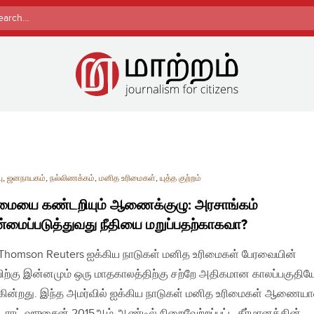
rch
ு
,
ஜனநாயகம்
,
நல்லிணக்கம்
,
மனித உரிமைகள்
,
யுத்த குற்றம்
மையை கண்டறியும் ஆணைக்குழு: அரசாங்கம்
்மைப்படுத்துவது நீதியை மறுப்பதற்காகவா?
| Thomson Reuters ஐக்கிய நாடுகள் மனித உரிமைகள் பேரவையின்
ிற்கு இன்னமும் ஒரு மாதகாலத்திற்கு சற்றே அதிகமான காலப்பகுதிய
கின்றது. இந்த அமர்வில் ஐக்கிய நாடுகள் மனித உரிமைகள் ஆணையா
் ராட் ஹுசைன் 2015ஆம் ஆண்டில் நிறைவேற்றப்பட்ட தீர்மானத்தின்