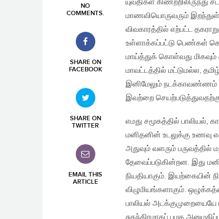
யுவதிகள் கிணற்றிலிருந்து சட
NO
COMMENTS
.
மாணவியொருவரும் இறந்துள்ளா
விவகாரத்தில் எற்பட்ட தகரா
உள்ளாக்கப்பட்டு பெண்கள் 
மாய்த்துக் கொள்வது மிகவும
SHARE ON
FACEBOOK
மாவட்டத்தில் மட்டுமல்ல, தம
இனிமேலும் நடக்காவண்ணம் 
இவற்றை செயற்படுத்துவதற்க
SHARE ON
எமது சமூகத்தில் பாலியல்,
TWITTER
மனிதனின் உடலுக்கு உணவு
அதுவும் வளரும் பருவத்தில்
தேவைப்படுகின்றன. இது மனி
EMAIL THIS
நியதியாகும். இயற்கையின் ந
ARTICLE
விழுமியங்களாகும். ஒழுக்கத்
பாலியல் அடக்குமுறையையே 
சுதந்திரமாகப் பழக அனுமதிப்