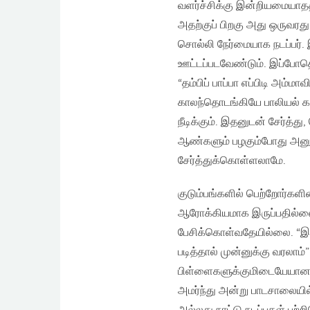
வளர்ச்சிக்கு இன்றியமையா
அதற்குப் பிறகு அது ஒருவரத
சொல்லி நேர்மையாக நடப்பர். 
ஊட்டப்படவேண்டும். இப்போத
“தம்பிப் பாப்பா எப்பிடி அம்
காலந்தொடங்கியே பாலியல் கல
நீடிக்கும். இதனுடன் சேர்த
ஆண்களும் பழகும்போது அனுச
சேர்த்துக்கொள்ளலாமே.
குடும்பங்களில் பெற்றோர்க
ஆரோக்கியமாக இருப்பதில்லை
பேசிக்கொள்வதேயில்லை. “இதைச
படித்தால் முன்னுக்கு வரலாம
பிள்ளைகளுக்குமிடையேயான
அமர்ந்து அன்று பாடசாலையில