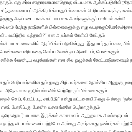
ததாகும். எது சர்வ சாதாரணமானதொரு விடயமாக ஆக்கப்படுகின்றதோ
ு சிந்தனையையும் ஆக்கிரமிக்காதுபிள்ளைகள் பெரியவர்களுக்கு உண
இதற்கு அடிப்படையாகக் கட்டாயமாக அவர்களுக்குப் பாலியல் கல்வி
ெல்லாம் மேற்கு நாடுகளில் பிள்ளைகளுக்கு ஏழு வயதாகும்போதேஅதா
மாவின்ட வயிற்றில வந்தான்?” என அவர்கள் கேள்வி கேட்கும்
்வி பாடசாலைகளில் ஆரம்பிக்கப்படுகின்றது. இது உயர்தரம் வரையில்
்து, பெண்களை மரியாதை செய்ய வேண்டிய அவசியம், பெண்களும்
ரிக்க வேண்டிய வழக்கங்கள் என சில ஒழுக்கக் கோட்பாடுகளையும் ந
ளினதும் பெரியவர்களினதும் தமது சிறியவர்களை நோக்கிய அணுகுமுறை
. அநேகமான குடும்பங்களில் பெற்றோரும் பிள்ளைகளும்
் செய், போய்ப்படி, சாப்பிடு” என்று கட்டளையிடுவது அல்லது “நல்ல
்” எனப் போதிப்பது போன்ற வசனங்களே பெற்றாருக்கும்
 ஒரே தொடர்பாடலாக இருக்கக் காணலாம். ஆறுதலாக அவர்களுடன்
் நடந்த விடயங்களைப் பற்றியோ அல்லது அவர்களது நண்பர்கள் பற்ற