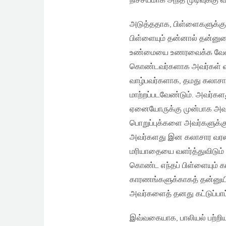
நிச்சயமாக அந்த முடிவுக்கு வந
அடுத்ததாக, பிள்ளைகளுக்க
பிள்ளையும் தன்னால் தன்னுடை
உண்மையை உணரவைக்க வேண்டும
கொண்டவர்களாக அவர்கள் வள
வாழ்பவர்களாக, தமது கலாசார
மாற்றப்படவேண்டும். அவர்கள
ஏனையோருக்கு முன்பாக அவர்
பொறுப்புக்களை அவர்களுக்க
அவர்களது இன கலாசார வரலா
மரியாதையை வளர்த்துவிடும் ச
கொண்ட எந்தப் பிள்ளையும் க
காரணங்களுக்காகத் தன்னுயிர
அவர்களைத் தனது கட்டுப்பாட்
இவ்வகையாக, பாலியல் பற்ற