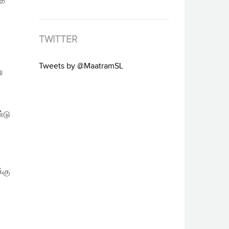
தை
TWITTER
Tweets by @MaatramSL
ு
்டு
்கு