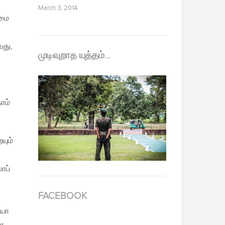
March 3, 2014
்மை
வது,
முடிவுறாத யுத்தம்…
ாம்
யும்
ாப்
FACEBOOK
ியோ