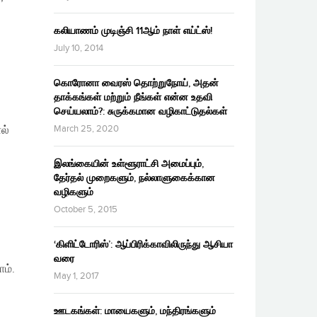
கலியாணம் முடிஞ்சி 11ஆம் நாள் எய்ட்ஸ்!
July 10, 2014
கொரோனா வைரஸ் தொற்றுநோய், அதன்
தாக்கங்கள் மற்றும் நீங்கள் என்ன உதவி
செய்யலாம்?: சுருக்கமான வழிகாட்டுதல்கள்
March 25, 2020
ல்
இலங்கையின் உள்ளூராட்சி அமைப்பும்,
தேர்தல் முறைகளும், நல்லாளுகைக்கான
வழிகளும்
October 5, 2015
‘கிளிட்டோரிஸ்’: ஆப்பிரிக்காவிலிருந்து ஆசியா
வரை
ம்.
May 1, 2017
ஊடகங்கள்: மாயைகளும், மந்திரங்களும்