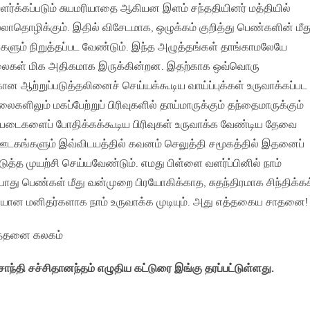
வளர்க்கப்படும் சுயமரியாதை ஆகியன இளம் சந்ததியினர் மத்தியில்
தொழிக்கும். இதில் விசேடமாக, ஒழுக்கம் குறித்து பெண்களின் மீத
ங்களும் நிறுத்தப்பட வேண்டும். இந்த அழுத்தங்கள் தாங்காமலேயே
லைகள் மிக அதிகமாக இருக்கின்றன. இதற்காக ஒவ்வொரு
ன ஆற்றுப்படுத்தலினைச் செய்யக்கூடிய வாய்ப்புக்கள் உருவாக்கப்பட
களிலும் மகப்பேற்றுப் பிரிவுகளில் தாய்மாருக்கும் தந்தைமாருக்கும்
டிப்படைகளைப் போதிக்கக்கூடிய பிரிவுகள் உருவாக்க வேண்டிய தேவை
டகங்களும் இவ்விடயத்தில் கவனம் செலுத்தி சமூகத்தில் இதனைப்
டுத்த முயற்சி செய்யவேண்டும். எமது பிள்ளை வளர்ப்பினில் நாம்
து பெண்கள் மீது வன்முறை பிரயோகிக்காத, சுதந்திரமாக சிந்திக்கக
தியான மனிதர்களாக நாம் உருவாக்க முடியும். அது எத்தகைய சாதனை!
எத்தனை கலகம்
ாந்தி சச்சிதானந்தம் எழுதிய கட்டுரை இங்கு தரப்பட்டுள்ளது.