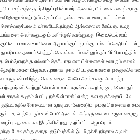
்றியோ அளவளாவும் பெற்றோர் மிக அரிதாகும். எங்கும் தமது அதிகாரத்
குறிப்பாகத் தந்தையர்விரும்புகின்றனர். ஆனால், பிள்ளைகளைத் தமது
கவிடுவதால் ஏற்படும் அளப்பரிய நன்மைகளை உணரமாட்டார்கள்.
ொல்வதுபோல அவர்களிடமிருந்தும் ஆலோசனை கேட்பது, தமது
 பயங்களை அவர்களுடனும் பகிர்ந்துகொள்ளுவது இவையெல்லாம்
்குமிடையிலான உறவினை ஆழமாக்கும். தமக்கு எல்லாம் தெரியும் என்ற
ு மரியாதையைப் பெற்றுக் கொள்ளலாம் என்னும் தப்பபிப்பிராயத்தில்
து பெற்றோருக்கு எல்லாம் தெரியாது என பிள்ளைகள் உணரும் காலம்
ஆத்திரம்தான் மிஞ்சும். முற்றாக, தாம் விட்ட தவறுகளை ஒத்துக்கொண
்ளைகளுடன் பகிர்ந்து கொள்வதனாலேயே அவர்களது அளவற்ற
ற்றோர்கள் பெற்றுக்கொள்ளலாம். சுருங்கக் கூறில், ஒரு 13 வயதுப்
ன் காதல் கடிதம் போட்டிருக்கின்றான்” என்று தனது தந்தையிடமே
குடும்பத்தில் நேர்மையான உறவு மலரவேண்டும். தமது பிள்ளைகள் தமக
ும்பாத பெற்றோரும் உண்டோ? ஆனால், அந்த நிலைமை உருவாவதற்கு
ப உழைப்பு தேவையாக இருக்கின்றது. குறிப்பிட்ட ஜெயரோமி
ந்து பேசுவதற்கு தனது குடும்பத்தில் இடமிருந்திருந்தால் அவள்