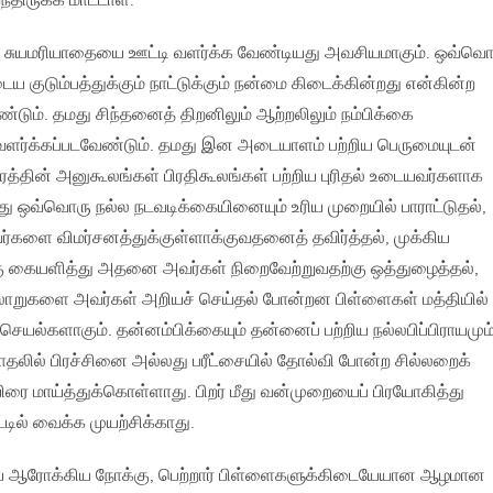
்திருக்க மாட்டாள்.
ு சுயமரியாதையை ஊட்டி வளர்க்க வேண்டியது அவசியமாகும். ஒவ்வொ
ய குடும்பத்துக்கும் நாட்டுக்கும் நன்மை கிடைக்கின்றது என்கின்ற
். தமது சிந்தனைத் திறனிலும் ஆற்றலிலும் நம்பிக்கை
ர்க்கப்படவேண்டும். தமது இன அடையாளம் பற்றிய பெருமையுடன்
த்தின் அனுகூலங்கள் பிரதிகூலங்கள் பற்றிய புரிதல் உடையவர்களாக
து ஒவ்வொரு நல்ல நடவடிக்கையினையும் உரிய முறையில் பாராட்டுதல்,
களை விமர்சனத்துக்குள்ளாக்குவதனைத் தவிர்த்தல், முக்கிய
ு கையளித்து அதனை அவர்கள் நிறைவேற்றுவதற்கு ஒத்துழைத்தல்,
றுகளை அவர்கள் அறியச் செய்தல் போன்றன பிள்ளைகள் மத்தியில் 
ெயல்களாகும். தன்னம்பிக்கையும் தன்னைப் பற்றிய நல்லபிப்பிராயமும
ாதலில் பிரச்சினை அல்லது பரீட்சையில் தோல்வி போன்ற சில்லறைக்
ை மாய்த்துக்கொள்ளாது. பிறர் மீது வன்முறையைப் பிரயோகித்து
டில் வைக்க முயற்சிக்காது.
ிய ஆரோக்கிய நோக்கு, பெற்றார் பிள்ளைகளுக்கிடையேயான ஆழமான