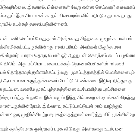
விடுவதில்லை. இதனால், பிள்ளைகள் வேறு என்ன செய்வது? களவாகப்
ொள்வதும் இரகசியமாகக் காதல் விவகாரங்களில் ஈடுபடுவதுமாக தமது
றையில் நடக்கத் தலைப்படுகின்றனர்.
ன் பணி செய்யும்போதுதான் அவர்களது சிந்தனை முழுக்க பாலியல்
ரமிக்கப்பட்டிருக்கின்றது எனப் புரியும். அவர்கள் மிகுந்த மன
ாழ்கின்றனர். யாராவதொரு பெண் ஓர் ஆணுடன் கொஞ்சம் கூடப் பழகினா
ி விடும். அது மட்டுமா… கையடக்கத் தொலைபேசிகளில் missed
ல் தொந்தரவுக்குள்ளாக்கப்படுவது, முகப்புத்தகத்தில் பெண்களையும்
தி ஆபாசமான கருத்துக்களைப் போட்டு பெண்களை இழிவுபடுத்துவது
டப்பன. உலகமே முகப் புத்தகத்தினை உபயோகித்து புரட்சிகளை
இங்கு பார்த்தால் நாமோ இன்னமும் இந்த சில்லறை விஷயங்களிலிருந்து
்டிருக்கின்றோம். இவ்வளவு கட்டுப்பாட்டுடன் நாம் வாழ்ந்தும்
்ன? ஒரு முதிர்ச்சியற்ற சமூகத்தைத்தான் வளர்த்து விட்டிருக்கின்றோ
ம் சுதந்திரமாக ஒன்றாகப் பழக விடுவது அவர்களது உடல், மன