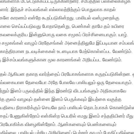
லங்களாக மீட்டெடுக்கப்பட்டிருக்கின்றனர். சமீபத்தில் பல்கலைக்கழக
ர். இந்தச் சம்பவங்கள் எல்லாவற்றிற்கும் பொதுவாக காதல்
றுகளே காரணம் என்றே கூறப்படுகின்றது. பாலியல் வன்முறைக்கு
கொலை செய்யப்படுவது போதாதென்று, பெண்கள் தாமே தம் உயிரை
் கவலைக்குரிய இன்னுமொரு வகை சமூகப் பிரச்சினையாகும். யாழ்.
ிழ் சமூகங்கள் வாழும் பிரதேசங்கள் அனைத்திலுமே இப்படியான சம்பவங
காத்திரமான நடவடிக்கைகள் உடனடியாக மேற்கொள்ளப்பட வேண்டும்.
ு இச்சம்பவங்களுக்கான மூல காரணங்கள் அறியப்பட வேண்டும்.
 காதல் ஆகியன தகாத வார்த்தைப் பிரயோகங்களாக கருதப்படுகின்றன. 
 எவ்வகையான தேவையோ அதே போலவே பாலியலும் ஒரு தேவையாகும்.
 மற்றும் இளம் பருவத்தில் இந்த இரண்டு விடயங்களும் அதிகமாகவே
த குலம் வாழவும் தன்னை இனம் பெருக்கவும் இயற்கை வகுத்த
ியதியை நிராகரிக்கும் செயலே நாம் பாலியல் தொடர்பாகக் கொண்டுள்
தைப் பேணுகின்றோம் என்கின்ற பெயரில் எமது இளம் சந்ததியினர் மீது
பிரயோகிக்க விழைகின்றோம். ஆண்களையும் பெண்களையும்
பதில்லை. பாலியல் பற்றிய அறிவினைப் பெற்றார் தாமும் போதிப்பதில்லை