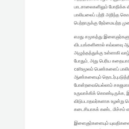
பாடசாலைகளிலும் போதிக்க 
பாலியலைப் பற்றி அறிந்த க
பெற்றாருக்கு நேர்மையற்ற மு
எமது சமூகத்து இளைஞர்களுட
விடயங்களினால் எவ்வளவு ஆக்கி
அழுத்தத்துக்கு உள்ளாகி வ
போதும், அது பெரிய கதையாக
callsமூலம் பெண்களைப் பாலிய
ஆண்களையும் தொடர்புபடுத்
போன்றவையெல்லாம் சகஜமாக ந
உருவாக்கிக் கொண்டிருக்க, 
விடுபடாதவர்களாக உழன்று கொண
கடைசியாகக் கண்ட மிச்சம் என
இளைஞர்களையும் யுவதிகளையு