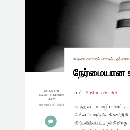
கட்டுரை
,
கலாசாரம்
,
கொழும்பு
,
தற்கொல
நேர்மையான உ
SHANTHI
படம் |
Businessinsider
SACHITHANAN
DAM
on
April 21, 2014
கடந்த வாரம் யாழ்ப்பாணம் 
அவ்வாட்டாரத்தில் கிணற்றிலி
தீர்ப்பளிக்கப்பட்டிருக்கின்