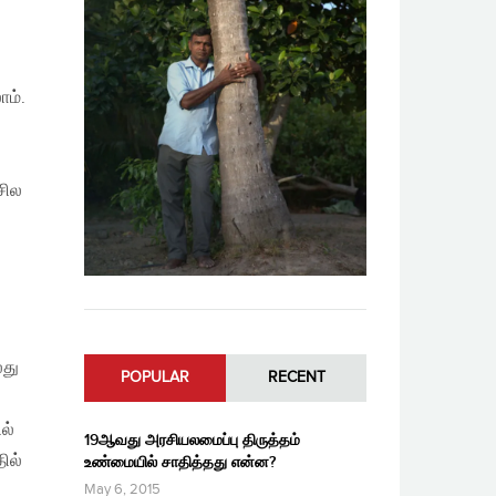
ம்.
சில
லது
POPULAR
RECENT
ல்
19ஆவது அரசியலமைப்பு திருத்தம்
ில்
உண்மையில் சாதித்தது என்ன?
May 6, 2015