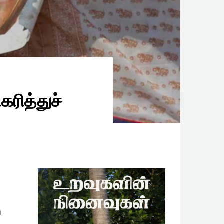
ரித்துச்
ு