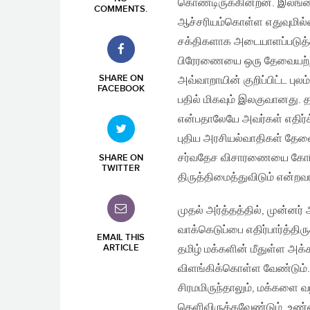
கொண்டிருக்கின்றன. இலங்கை
COMMENTS
.
ஆச்சரியம்கொள்ள எதுவுமில
சக்திகளாக அடையாளப்படுத்தி
பிரேரணையை ஒரு தேவையற்ற 
SHARE ON
அவ்வாறாயின் குறிப்பிட்ட புலம
FACEBOOK
பதில் மிகவும் இலகுவானது. 
என்பதாலேயே அவர்கள் எதிர்க
புதிய அரசியல்வாதிகள் தேவைய
சர்வதேச விசாரணையை கோர
SHARE ON
TWITTER
திருத்திமைத்துவிடும் என்ற
முதல் அர்த்தத்தில், முன்ன
வாக்கெடுப்பை எதிர்பார்த்த
EMAIL THIS
ARTICLE
தமிழ் மக்களின் மீதுள்ள அ
விளங்கிக்கொள்ள வேண்டும்
சிரமமிருந்தாலும், மக்களை 
தெளிவிருக்கவேண்டும். உண்