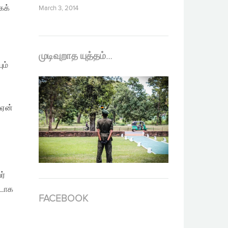
கக்
March 3, 2014
முடிவுறாத யுத்தம்…
ும்
 ஏன்
ர்
ாடாக
FACEBOOK