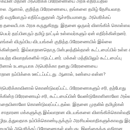
யின் மீதான அமெரிக்க பிரேரணையை அரசு எதிர்ப்பதில்
்லை. ஆனால், குறித்த பிரேரணையை, தங்களை தமிழ் தேசியவாத
 வருவோரும் எதிர்ப்பதுதான் ஆச்சரியமானது. அமெரிக்கப்
தலையீடாக அரசு கருதுகிறது. இதனை ஒருவர் விளங்கிக் கொள்ளலா
்பெயர் தரப்பினரும் தமிழ் நாட்டில் உள்ளவர்களும் ஏன் எதிர்க்கின்றனர்.
தாங்கள் விரும்பிய விடயங்கள் குறித்த பிரேரணையில் இல்லை
்கின்றனர். இவ்வாறானதொரு பின்புலத்தில்தான் கூட்டமைப்பில் உள்ள 
ற்ற விவாதங்களில் ஈடுபட்டனர். மக்கள் மத்தியிலும் கூட்டமைப்பு
ினால் உடனடியாக அமெரிக்கா தனது பிரேரணையை
வாறான நம்பிக்கை ஊட்டப்பட்டது. ஆனால், உண்மை என்ன?
ர் அமெரிக்காவினால் கொண்டுவரப்பட்ட பிரேரணைகளும் சரி, தற்போது
ிருக்கின்ற பிரேரணையும் சரி, கூட்டமைப்பின் வேண்டுகோளினாலோ அல்
க்கறையினாலோ கொண்டுவரப்பட்டதல்ல. இதனை முதலில் தமிழர்கள்
. சாதாரண மக்களுக்கு இவ்வாறான விடயங்களை விளங்கிக்கொள்வதி
வழிநடத்துவதாக நம்பிக்கொண்டிருக்கும் அரசியல்வாதிகளுக்காவது இத
மையில் அமெரிக்கப் பிரேரணைகள் என்பது, இலங்கைக்கு எதிரான