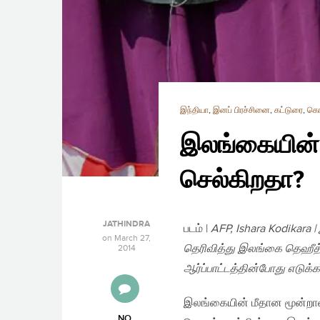
இந்தியா
,
இனப் பிரச்சினை
,
கட்டுரை
,
கொழ
இலங்கையின் 
செல்கிறதா?
JATHINDRA
படம் |
AFP, Ishara Kodikara 
on
March 27,
தெரிவித்து இலங்கை தெஹீத்
2014
ஆர்ப்பாட்டத்தின்போது எடுக்கப
இலங்கையின் மீதான மூன்றாவ
NO