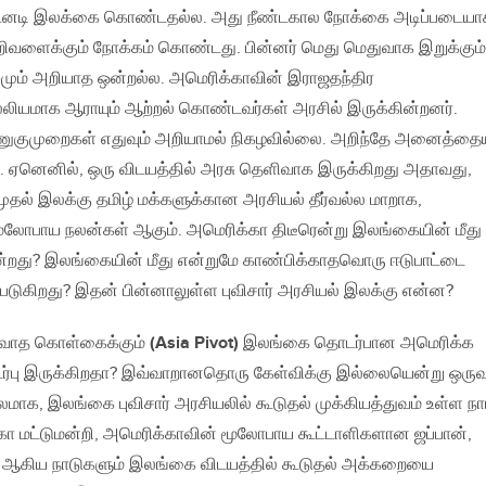
டனடி இலக்கை கொண்டதல்ல. அது நீண்டகால நோக்கை அடிப்படையா
றிவளைக்கும் நோக்கம் கொண்டது. பின்னர் மெது மெதுவாக இறுக்கும்
மும் அறியாத ஒன்றல்ல. அமெரிக்காவின் இராஜதந்திர
ியமாக ஆராயும் ஆற்றல் கொண்டவர்கள் அரசில் இருக்கின்றனர்.
ுகுமுறைகள் எதுவும் அறியாமல் நிகழவில்லை. அறிந்தே அனைத்தைய
. ஏனெனில், ஒரு விடயத்தில் அரசு தெளிவாக இருக்கிறது அதாவது,
ல் இலக்கு தமிழ் மக்களுக்கான அரசியல் தீர்வல்ல மாறாக,
ூலோபாய நலன்கள் ஆகும். அமெரிக்கா திடீரென்று இலங்கையின் மீது
ன்றது? இலங்கையின் மீது என்றுமே காண்பிக்காதவொரு ஈடுபாட்டை
்படுகிறது? இதன் பின்னாலுள்ள புவிசார் அரசியல் இலக்கு என்ன?
வாத கொள்கைக்கும்
(Asia Pivot)
இலங்கை தொடர்பான அமெரிக்க
டர்பு இருக்கிறதா? இவ்வாறானதொரு கேள்விக்கு இல்லையென்று ஒருவ
ாலமாக, இலங்கை புவிசார் அரசியலில் கூடுதல் முக்கியத்துவம் உள்ள ந
கா மட்டுமன்றி, அமெரிக்காவின் மூலோபாய கூட்டாளிகளான ஜப்பான்,
ிய ஆகிய நாடுகளும் இலங்கை விடயத்தில் கூடுதல் அக்கறையை