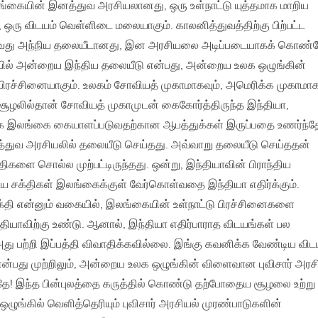
ங்கையின் இனத்துவ அரசியலானது, ஒரு உள்நாட்டு யுத்தமாக மாறிய
 ஒரு விடயம் வெள்ளிடை மலையாகும். காலனித்துவத்திற்கு பிற்பட்ட
வது அந்நிய தலையீடானது, இன அரசியலை அடிப்படையாகக் கொண்
யில் அன்றைய இந்திய தலையீடு என்பது, அன்றைய உலக ஒழுங்கின்
 பிரச்சினையாகும். உலகம் சோவியத் முகாமாகவும், அமெரிக்க முகாமாக
 சூழலில்தான் சோவியத் முகாமுடன் கைகோர்த்திருந்த இந்தியா,
யாக இலங்கை கையாளப்படுவதற்கான ஆபத்துக்கள் இருப்பதை உணர்ந்த
்துவ அரசியலில் தலையீடு செய்தது. அவ்வாறு தலையீடு செய்ததன்
ிகளை சொல்ல முற்பட்டிருந்தது. ஒன்று, இந்தியாவின் பிராந்திய
நிய சக்திகள் இலங்கைக்குள் வேர்கொள்வதை இந்தியா எதிர்க்கும்.
க்தி என்னும் வகையில், இலங்கையின் உள்நாட்டு பிரச்சினைகளை
ந்தியாவிற்கு உண்டு. ஆனால், இந்தியா எதிர்பாராத விடயங்கள் பல
 அது பற்றி இப்பத்தி விவாதிக்கவில்லை. இங்கு கவனிக்க வேண்டிய விட
்பது முற்றிலும், அன்றைய உலக ஒழுங்கின் விளைவான புவிசார் அரச
பதே! இந்த பின்புலத்தை கருத்தில் கொண்டு தற்போதைய சூழலை உற்று
ுங்கில் வெளித்தெரியும் புவிசார் அரசியல் முரண்பாடுகளின்