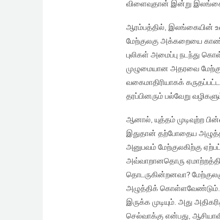
விளைவுதான் இன்று இலங்கை
ஆரம்பத்தில், இலங்கையின் உள
மேற்குலகு அக்கறையை காண்பித
புலிகள் அமைப்பு நடந்து கொள
முழுமையான அதரவை மேற்குலக 
வகைமாதிரியாகக் கருதப்பட்ட
தரப்பினரும் பல்வேறு வழிகளும
ஆனால், யுத்தம் முடிவுற்ற ப
இதுதான் தற்போதைய அழுத்தங்
அனுபவம் மேற்குலகிற்கு ஏற்ப
அவ்வாறானதொரு ஏமாற்றத்தின
தொடருகின்றனவா? மேற்குலகு
அழுத்திக் கொள்ளவேண்டும்.
இருக்க முடியும். அது அதிகரி
செல்வாக்கு என்பது, ஆசியா