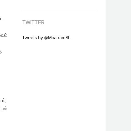
டே
TWITTER
வும்
Tweets by @MaatramSL
ே
யம்,
ியல்