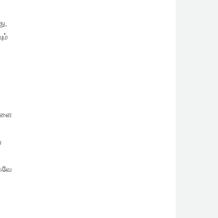
ு,
ும்
ைகளை
ை
கவே