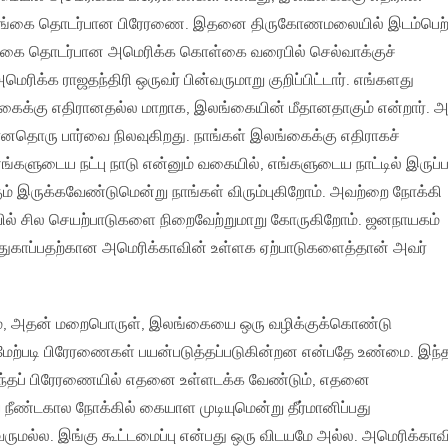
லங்கை தொடர்பான பிரேரணை. இதனை திருகோணமலையில் இடம்பெற
ங்கை தொடர்பான அமெரிக்க கொள்கை வரைபில் செல்வாக்குச்
மெரிக்க ராஜதந்திரி ஒருவர் பின்வருமாறு குறிப்பிட்டார். எங்களது
க்கு எதிரானதல்ல மாறாக, இலங்கையின் மீதானதாகும் என்றார். அ
ானதொரு பார்வை நிலவுகிறது. நாங்கள் இலங்கைக்கு எதிராகச்
களுடைய நட்பு நாடு என்னும் வகையில், எங்களுடைய நாட்டில் இருப்ப
ம் இருக்கவேண்டுமென்று நாங்கள் விரும்புகிறோம். அவற்றை நோக்கி
ல் சில செயற்பாடுகளை நிறைவேற்றுமாறு கோருகிறோம். ஜனநாயகம்
துகாப்பதற்கான அமெரிக்காவின் உள்ளக ஏற்பாடுகளைத்தான் அவர்
ாலும், அதன் மறைபொருள், இலங்கையை ஒரு வழிக்குக்கொண்டு
ற்படி பிரேரணைகள் பயன்படுத்தப்படுகின்றன என்பதே உண்மை. இந்
எந்தப் பிரேரணையில் எதனை உள்ளடக்க வேண்டும், எதனை
ீண்டகால நோக்கில் கையாள முடியுமென்று தீர்மானிப்பது
ுமல்ல. இங்கு கூட்டமைப்பு என்பது ஒரு விடயமே அல்ல. அமெரிக்காவ