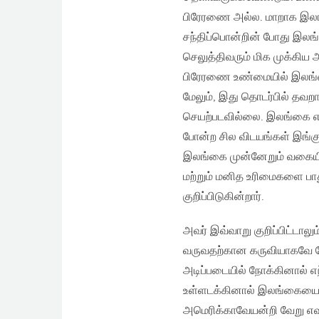
பிரேரணை அல்ல. மாறாக இ
சந்திப்பொன்றின் போது இல
செலுத்திவரும் மிக முக்கிய அ
பிரேரணை உண்மையில் இலங்கை
மேலும், இது தொடர்பில் தவற
செயற்படவில்லை. இலங்கை எங்
போன்ற சில விடயங்கள் இங்கு
இலங்கை முன்னேறும் வகையி
மற்றும் மனித உரிமைகளை பா
குறிப்பிடுகின்றார்.
அவர் இவ்வாறு குறிப்பிட்ட
வருவதற்கான கருவியாகவே மே
அடிப்படையில் நோக்கினால் 
உள்ளடக்கினால் இலங்கையை ந
அமெரிக்காவேயன்றி வேறு எவர