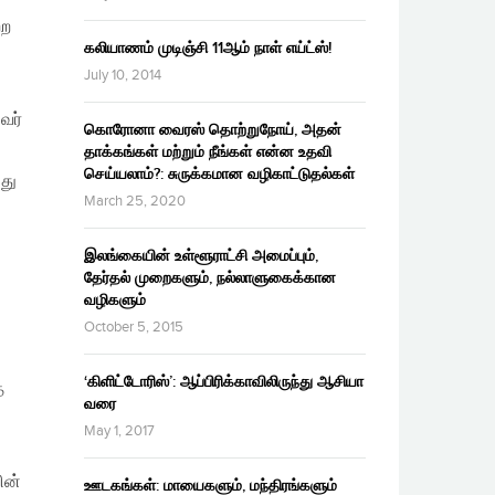
்ற
கலியாணம் முடிஞ்சி 11ஆம் நாள் எய்ட்ஸ்!
July 10, 2014
வர்
கொரோனா வைரஸ் தொற்றுநோய், அதன்
தாக்கங்கள் மற்றும் நீங்கள் என்ன உதவி
செய்யலாம்?: சுருக்கமான வழிகாட்டுதல்கள்
து
March 25, 2020
இலங்கையின் உள்ளூராட்சி அமைப்பும்,
தேர்தல் முறைகளும், நல்லாளுகைக்கான
வழிகளும்
October 5, 2015
‘கிளிட்டோரிஸ்’: ஆப்பிரிக்காவிலிருந்து ஆசியா
த
வரை
May 1, 2017
ின்
ஊடகங்கள்: மாயைகளும், மந்திரங்களும்