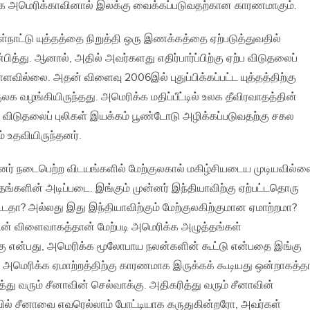
 அமெரிக்காவினால் இலக்கு வைக்கப்படுவதற்கான காரணமாகும்.
்நாட்டு யுத்தத்தை நிறுத்தி ஒரு இணக்கத்தை ஏற்படுத்துவதில்
்து. ஆனால், அதில் அவர்களது எதிர்பார்ப்பிற்கு ஏற்ப விடுதலைப்
்ளவில்லை. அதன் விளைவு 2006இல் புதுப்பிக்கப்பட்ட யுத்தத்திற்கு
வழங்கியிருந்தது. அமெரிக்க மதிப்பீட்டில் உலக தீவிரவாதத்தின்
 விடுதலைப் புலிகள் இயக்கம் பூண்டோடு அழிக்கப்படுவதற்கு சகல
் உதவியிருந்தனர்.
ின்னர் நடைபெற்ற விடயங்களில் மேற்குலகால் மகிழ்சியடைய முடியவில்ல
களின் அடிப்படை. இங்கும் முன்னர் இந்தியாவிற்கு ஏற்பட்டதொரு
ட்டதா? அல்லது இது இந்தியாவிற்கும் மேற்குலகிற்குமான ஏமாற்றமா?
் விளைவாகத்தான் மேற்படி அமெரிக்க அழுத்தங்கள்
 என்பது, அமெரிக்க மூலோபாய நலன்களின் கூட்டு என்பதை இங்கு
 அமெரிக்க ஏமாற்றத்திற்கு காரணமாக இருக்கக் கூடியது ஒன்றாகத்த
த்து வரும் சீனாவின் செல்வாக்கு. அதிகரித்து வரும் சீனாவின்
வில் சீனாவை எவரெல்லாம் போட்டியாக கருதுகின்றரோ, அவர்கள்