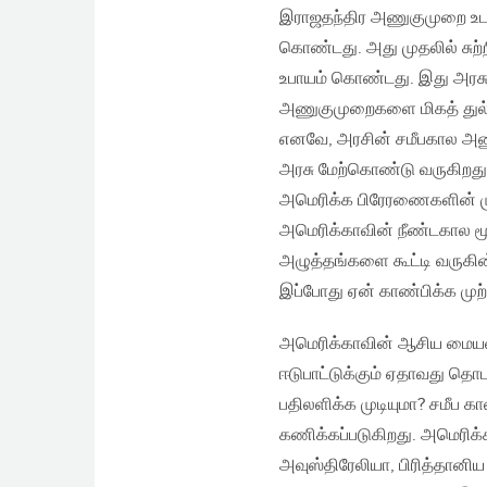
இராஜதந்திர அணுகுமுறை உ
கொண்டது. அது முதலில் சுற்
உபாயம் கொண்டது. இது அரசு
அணுகுமுறைகளை மிகத் துல்ல
எனவே, அரசின் சமீபகால அண
அரசு மேற்கொண்டு வருகிறது
அமெரிக்க பிரேரணைகளின் முத
அமெரிக்காவின் நீண்டகால ம
அழுத்தங்களை கூட்டி வருகி
இப்போது ஏன் காண்பிக்க முற
அமெரிக்காவின் ஆசிய மைய
ஈடுபாட்டுக்கும் ஏதாவது தொ
பதிலளிக்க முடியுமா? சமீப க
கணிக்கப்படுகிறது. அமெரிக்
அவுஸ்திரேலியா, பிரித்தான