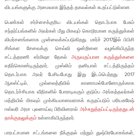
விடயங்களுக்கு அமைவாக இந்தத் தகவல்கள் கூறப்பட்டுள்ளன.
பெண்கள் சர்ச்சைக்குரிய விடயங்கள் தொடர்பாக பேசும்
சந்தர்ப்பங்களில் அவர்கள் மீது மிகவும் கொடூரமான கருத்துக்கள்
விமர்சனங்களாக முன்வைக்கப்படுகிறது. மார்ச் 2017இல் பிபிசி
சிங்கள சேவைக்கு செவ்வி ஒன்றினை வழங்கியிருந்த
சட்டத்தரணி எர்மிஷா தேகல்
அருவருப்பான கருத்துக்களை
எதிர்கொண்டிருந்தார், முஸ்லிம் தனியாள் சட்டத்திருத்தம்
தொடர்பாக அவர் பேசியபோது இது இடம்பெற்றது. 2017
ஆகஸ்ட்டில், முல்லைத்தீவில் காணாமல்போனோருக்காக
தொடர்ச்சியாக வீதிகளில் போராடிவரும் குடும்ப அங்கத்தவர்கள்
மத்தியில் மிகவும் முக்கியமானவராகக் கருதப்படும் மரியசுரேஷ்
ஈஸ்வரி அரச புலனாய்வு பிரிவினரால்
அச்சுறுத்தப்பட்டிருந்ததுடன்
தாக்குதலுக்கும்
உள்ளாகியிருந்தார்.
பாரபட்சமான சட்டங்களை நீக்குதல் மற்றும் துஷ்பிரயோகங்கள்,