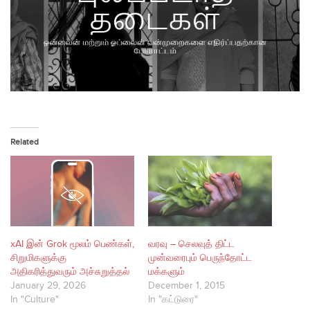
Related
xAI இன் Grok மூலம் பெண்கள்,
வரவு – செலவுத் திட்ட
சிறுமிகளுக்கு
முன்வரைபும் பெருந்தோட்ட
அதிகரித்துவரும் அச்சுறுத்தல்
மக்களும்
January 29, 2026
December 1, 2015
In "Culture"
In "கட்டுரை"