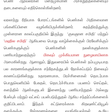
பெண் ஆர்வலர்கள் மறைமுகமான அச்சுறுத்தல்களையும்
தடைகளையும் எதிர்கொள்கின்றனர்.
வரலாற்று ரீதியாக போராட்டங்களில் பெண்கள் அதிகளவான
பங்களிப்பினை வழங்கியிருக்கின்றனர். சுதந்திரத்துக்கு
முன்னரான காலப்பகுதியில் இருந்து ‘குலஞான சமிதி’ மற்றும்
‘
மஹில சமிதி
’ ஆகியவை பொது வாழ்க்கைக்குள் பிரவேசிக்கும்
பெண்களுக்கும் பெண்களின் நலன்களுக்காக
பணியாற்றுவதற்கும்
மிகவும் முக்கியமான நுழைவாயிலாக
அமைகின்றது. ஆனாலும், இதுவரையில் பெண்கள் நம்பமுடியாத
பல காரணங்களுக்காக சந்தேகத்துடன் நோக்கப்படும் நிலையும்
காணப்படுகின்றது. உதாரணமாக, பிரச்சினைகள் தொடர்பாக
பொதுவெளியில் பேசுதல், தொடர்ச்சியாக பயணம் செய்தல்,
களத்தில் ஆண்களுடன் இணைந்து பணியாற்றுதல் அல்லது
பேஸ்புக் மற்றும் வட்ஸப் பயன்படுத்துதல் ஆகிய சந்தர்ப்பங்களைக்
குறிப்பிடலாம். இந்தக் கட்டுரைக்காக கிறவுண்ட்வியூஸ்
தளத்துக்கு நேர்காணல்களை வழங்கியவர்கள் கூறிய