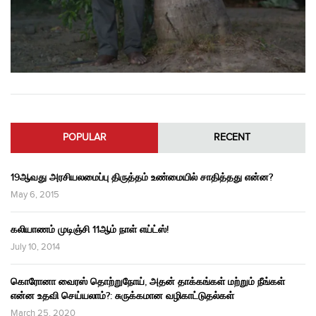
POPULAR
RECENT
19ஆவது அரசியலமைப்பு திருத்தம் உண்மையில் சாதித்தது என்ன?
May 6, 2015
கலியாணம் முடிஞ்சி 11ஆம் நாள் எய்ட்ஸ்!
July 10, 2014
கொரோனா வைரஸ் தொற்றுநோய், அதன் தாக்கங்கள் மற்றும் நீங்கள்
என்ன உதவி செய்யலாம்?: சுருக்கமான வழிகாட்டுதல்கள்
March 25, 2020