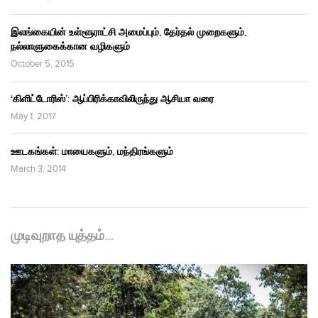
இலங்கையின் உள்ளூராட்சி அமைப்பும், தேர்தல் முறைகளும்,
நல்லாளுகைக்கான வழிகளும்
October 5, 2015
‘கிளிட்டோரிஸ்’: ஆப்பிரிக்காவிலிருந்து ஆசியா வரை
May 1, 2017
ஊடகங்கள்: மாயைகளும், மந்திரங்களும்
March 3, 2014
முடிவுறாத யுத்தம்…