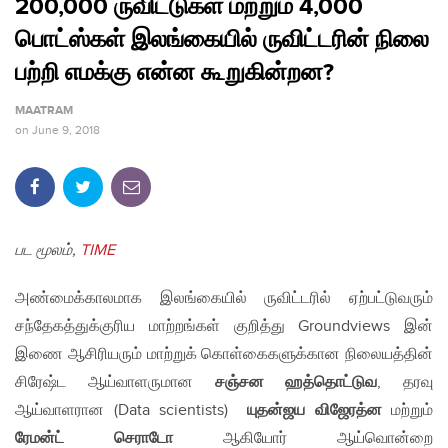
200,000 ருவிட்டுகள் மற்றும் 4,000
பொட்ஸ்கள் இலங்கையில் ருவிட்டரின் நிலை
பற்றி எமக்கு என்ன கூறுகின்றன?
MAATRAM
on
June 9, 2018
பட மூலம்,
TIME
அண்மைக்காலமாக இலங்கையில் ருவிட்டரில் ஏற்பட்டுவரும்
சந்தேகத்துக்குரிய மாற்றங்கள் குறித்து Groundviews இன்
இணை ஆசிரியரும் மாற்றுக் கொள்கைகளுக்கான நிலையத்தின்
சிரேஷ்ட ஆய்வாளருமான
சஞ்சன ஹத்தொட்டுவ
, தரவு
ஆய்வாளரான (Data scientists)
யுதன்ஜய விஜேரத்ன
மற்றும்
ரேமன்ட் செராடோ
ஆகியோர் ஆய்வொன்றை