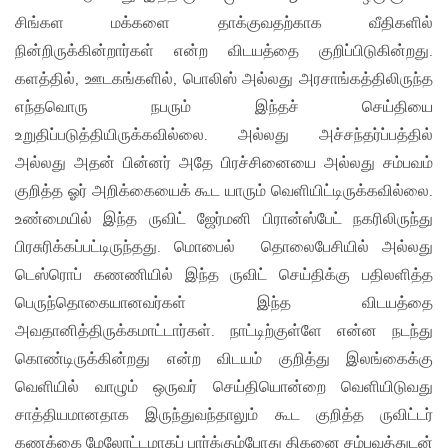
சிங்கள மக்களை தாக்குவதற்காக வீதிகளில்
நின்றிருக்கின்றார்கள் என்ற விடயத்தை குறிப்பிடுகின்றது.
களத்தில், ஊடகங்களில், பொலிஸ் அல்லது அரசாங்கத்திலிருந்த
எந்தவொரு நபரும் இந்தச் செய்தியை
உறுதிப்படுத்தியிருக்கவில்லை. அல்லது அச்சந்தர்ப்பத்தில்
அல்லது அதன் பின்னர் அதே பிரச்சினையை அல்லது சம்பவம்
குறித்த ஓர் அறிக்கையைக் கூட யாரும் வெளியிட்டிருக்கவில்லை.
உண்மையில் இந்த ருவிட் ஜேர்மனி பிரான்ஸ்பேட் நகரிலிருந்து
பிரசுரிக்கப்பட்டிருந்தது. மொபைல் தொலைபேசியில் அல்லது
டெஸ்ரொப் கணணியில் இந்த ருவிட் செய்திக்கு பதிலளித்த
பெருந்தொகையானவர்கள் இந்த விடயத்தை
அவதானித்திருக்கமாட்டார்கள். நாட்டிற்குள்ளே என்ன நடந்து
கொண்டிருக்கின்றது என்ற விடயம் குறித்து இலங்கைக்கு
வெளியில் வாழும் ஒருவர் செய்தியொன்றை வெளியிடுவது
சாத்தியமானதாக இருந்துவந்தாலும் கூட குறித்த ருவிட்டர்
கணக்கை மேலோட்டமாகப் பார்க்கும்போது திகனை சம்பவத்துடன்