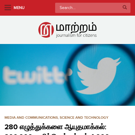
S
Search
MENU
k
for:
i
p
t
o
m
a
i
n
c
o
n
t
e
n
MEDIA AND COMMUNICATIONS
,
SCIENCE AND TECHNOLOGY
t
280 எழுத்துக்களை ஆயுதமாக்கல்: