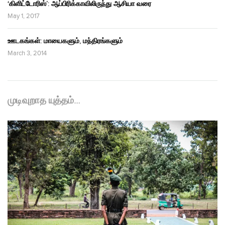
‘கிளிட்டோரிஸ்’: ஆப்பிரிக்காவிலிருந்து ஆசியா வரை
May 1, 2017
ஊடகங்கள்: மாயைகளும், மந்திரங்களும்
March 3, 2014
முடிவுறாத யுத்தம்…