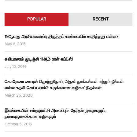
POPULAR
RECENT
19ஆவது அரசியலமைப்பு திருத்தம் உண்மையில் சாதித்தது என்ன?
May 6, 2015
கலியாணம் முடிஞ்சி 11ஆம் நாள் எய்ட்ஸ்!
July 10, 2014
கொரோனா வைரஸ் தொற்றுநோய், அதன் தாக்கங்கள் மற்றும் நீங்கள்
என்ன உதவி செய்யலாம்?: சுருக்கமான வழிகாட்டுதல்கள்
March 25, 2020
இலங்கையின் உள்ளூராட்சி அமைப்பும், தேர்தல் முறைகளும்,
நல்லாளுகைக்கான வழிகளும்
October 5, 2015