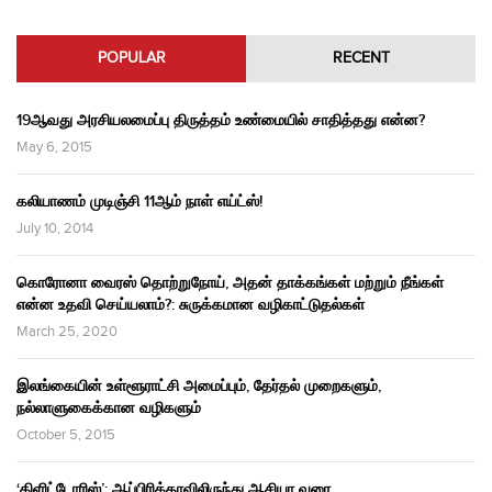
POPULAR
RECENT
19ஆவது அரசியலமைப்பு திருத்தம் உண்மையில் சாதித்தது என்ன?
May 6, 2015
கலியாணம் முடிஞ்சி 11ஆம் நாள் எய்ட்ஸ்!
July 10, 2014
கொரோனா வைரஸ் தொற்றுநோய், அதன் தாக்கங்கள் மற்றும் நீங்கள்
என்ன உதவி செய்யலாம்?: சுருக்கமான வழிகாட்டுதல்கள்
March 25, 2020
இலங்கையின் உள்ளூராட்சி அமைப்பும், தேர்தல் முறைகளும்,
நல்லாளுகைக்கான வழிகளும்
October 5, 2015
‘கிளிட்டோரிஸ்’: ஆப்பிரிக்காவிலிருந்து ஆசியா வரை