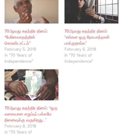
70ஆவது சுதந்திர தினம்:
70ஆவது சுதந்திர தினம்:
“பேரினவாதத்தின்
“எங்கள ஒரு நோயாத்தான்
கொண்டாட்டம்”
பாக்குறாங்க”
February 5, 2018
February 6, 2018
In "70 Years of
In "70 Years of
Independence"
Independence"
70ஆவது சுதந்திர தினம்: “ஒரு
வகையான கறுப்புப் பக்கமே
நினைவுக்கு வருகிறது…”
February 8, 2018
In "70 Years of