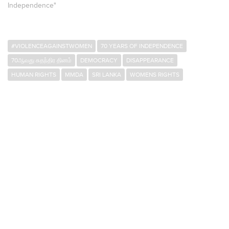
Independence"
#VIOLENCEAGAINSTWOMEN
70 YEARS OF INDEPENDENCE
70ஆவது சுதந்திர தினம்
DEMOCRACY
DISAPPEARANCE
HUMAN RIGHTS
MMDA
SRI LANKA
WOMENS RIGHTS