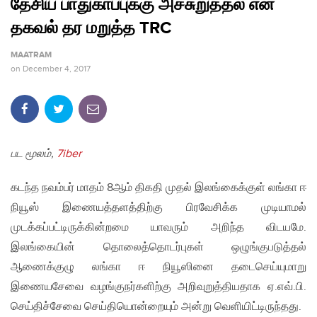
தேசிய பாதுகாப்புக்கு அச்சுறுத்தல் என
தகவல் தர மறுத்த TRC
MAATRAM
on
December 4, 2017
பட மூலம்,
7iber
கடந்த நவம்பர் மாதம் 8ஆம் திகதி முதல் இலங்கைக்குள் லங்கா ஈ
நியூஸ் இணையத்தளத்திற்கு பிரவேசிக்க முடியாமல்
முடக்கப்பட்டிருக்கின்றமை யாவரும் அறிந்த விடயமே.
இலங்கையின் தொலைத்தொடர்புகள் ஒழுங்குபடுத்தல்
ஆணைக்குழு லங்கா ஈ நியூஸினை தடைசெய்யுமாறு
இணையசேவை வழங்குநர்களிற்கு அறிவுறுத்தியதாக ஏ.எவ்.பி.
செய்திச்சேவை செய்தியொன்றையும் அன்று வெளியிட்டிருந்தது.