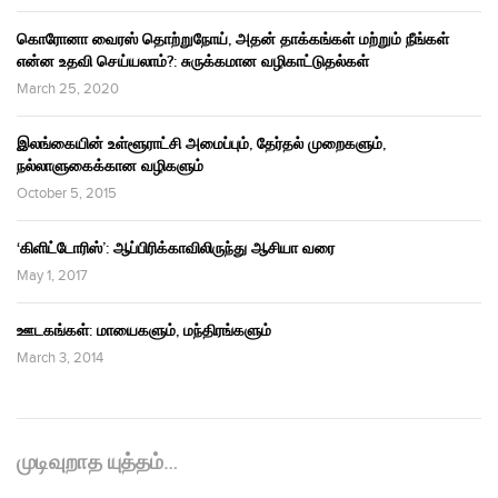
கொரோனா வைரஸ் தொற்றுநோய், அதன் தாக்கங்கள் மற்றும் நீங்கள்
என்ன உதவி செய்யலாம்?: சுருக்கமான வழிகாட்டுதல்கள்
March 25, 2020
இலங்கையின் உள்ளூராட்சி அமைப்பும், தேர்தல் முறைகளும்,
நல்லாளுகைக்கான வழிகளும்
October 5, 2015
‘கிளிட்டோரிஸ்’: ஆப்பிரிக்காவிலிருந்து ஆசியா வரை
May 1, 2017
ஊடகங்கள்: மாயைகளும், மந்திரங்களும்
March 3, 2014
முடிவுறாத யுத்தம்…