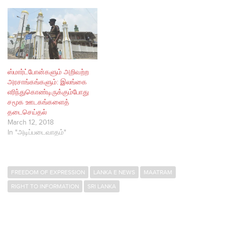
ஸ்மார்ட்போன்களும் அறிவற்ற
அரசாங்கங்களும்: இலங்கை
எரிந்துகொண்டிருக்கும்போது
சமூக ஊடகங்களைத்
தடைசெய்தல்
March 12, 2018
In "அடிப்படைவாதம்"
FREEDOM OF EXPRESSION
LANKA E NEWS
MAATRAM
RIGHT TO INFORMATION
SRI LANKA