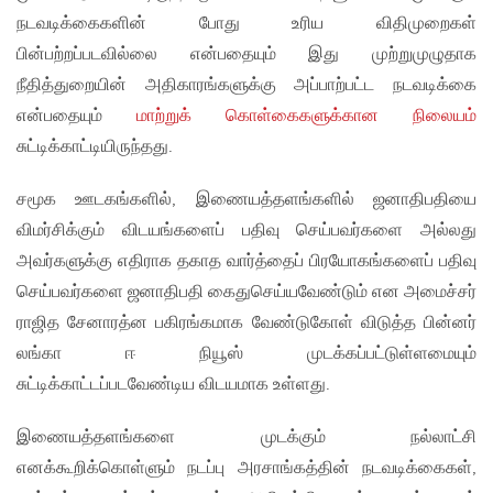
நடவடிக்கைகளின் போது உரிய விதிமுறைகள்
பின்பற்றப்படவில்லை என்பதையும் இது முற்றுமுழுதாக
நீதித்துறையின் அதிகாரங்களுக்கு அப்பாற்பட்ட நடவடிக்கை
என்பதையும்
மாற்றுக் கொள்கைகளுக்கான நிலையம்
சுட்டிக்காட்டியிருந்தது.
சமூக ஊடகங்களில், இணையத்தளங்களில் ஜனாதிபதியை
விமர்சிக்கும் விடயங்களைப் பதிவு செய்பவர்களை அல்லது
அவர்களுக்கு எதிராக தகாத வார்த்தைப் பிரயோகங்களைப் பதிவு
செய்பவர்களை ஜனாதிபதி கைதுசெய்யவேண்டும் என அமைச்சர்
ராஜித சேனாரத்ன பகிரங்கமாக வேண்டுகோள் விடுத்த பின்னர்
லங்கா ஈ நியூஸ் முடக்கப்பட்டுள்ளமையும்
சுட்டிக்காட்டப்படவேண்டிய விடயமாக உள்ளது.
இணையத்தளங்களை முடக்கும் நல்லாட்சி
எனக்கூறிக்கொள்ளும் நடப்பு அரசாங்கத்தின் நடவடிக்கைகள்,