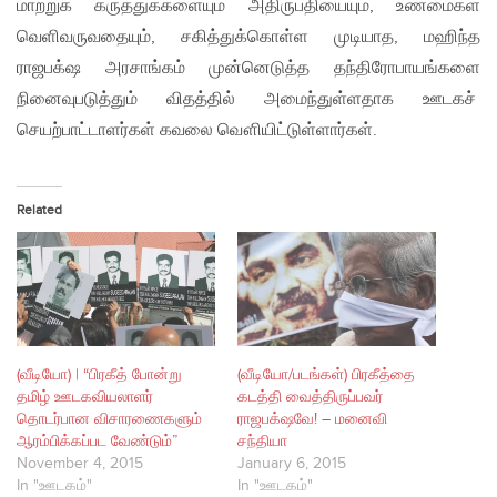
மாற்றுக் கருத்துக்களையும் அதிருப்தியையும், உண்மைகள்
வெளிவருவதையும், சகித்துக்கொள்ள முடியாத, மஹிந்த
ராஜபக்‌ஷ அரசாங்கம் முன்னெடுத்த தந்திரோபாயங்களை
நினைவுபடுத்தும் விதத்தில் அமைந்துள்ளதாக ஊடகச்
செயற்பாட்டாளர்கள் கவலை வௌியிட்டுள்ளார்கள்.
Related
(வீடியோ) | “பிரகீத் போன்று
(வீடியோ/படங்கள்) பிரகீத்தை
தமிழ் ஊடகவியலாளர்
கடத்தி வைத்திருப்பவர்
தொடர்பான விசாரணைகளும்
ராஜபக்‌ஷவே! – மனைவி
ஆரம்பிக்கப்பட வேண்டும்”
சந்தியா
November 4, 2015
January 6, 2015
In "ஊடகம்"
In "ஊடகம்"