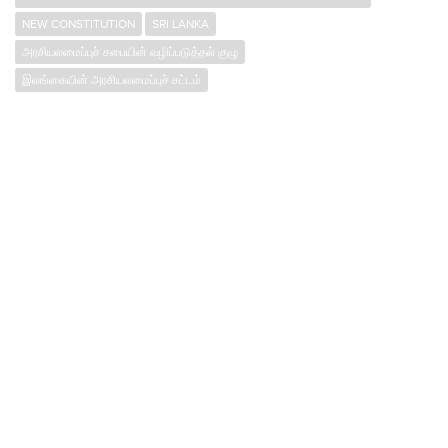
NEW CONSTITUTION
SRI LANKA
அரசியலமைப்புச் சபையின் வழிப்படுத்தல் குழு
இலங்கையின் அரசியலமைப்புச் சட்டம்