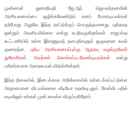
முன்னாள் ஜனாதிபதி ஜே.ஆர். ஜெயவர்தனவின்
அரசியலமைப்பை ஒழிக்கவேண்டும் எனப் போராடியவர்கள்
தற்போது அதுவே இந்த நாட்டுக்குப் பொருத்தமானது, புதிதாத
ஒன்றும் அவசியமில்லை என்று கூறிவருகிறார்கள். ராஜபக்‌ஷ
கூட்டணியில் உள்ள இராணுவத் தளபதிகளுள் ஒருவரான கமல்
குணரத்ன,
புதிய அரசியலமைப்புக்கு ஆதரவு வழங்குவோர்
துரோகிகள், அவர்கள் கொல்லப்படவேண்டியவர்கள்
என்று
பகிரங்கமாக அறைகூவல் விடுக்கின்றார்.
இந்த நிலையில், இடைக்கால அறிக்கையில் உள்ளடக்கப்பட்டுள்ள
பிரதானமான விடயங்களை வீடியோ உதவியுடனும், கேள்வி பதில்
வடிவிலும் உங்கள் முன் வைக்க விரும்புகிறோம்.