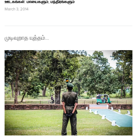
ஊடகங்கள்: மாயைகளும், மந்திரங்களும்
March 3, 2014
முடிவுறாத யுத்தம்…