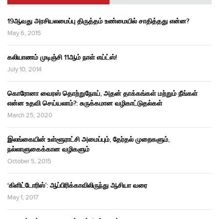
19ஆவது அரசியலமைப்பு திருத்தம் உண்மையில் சாதித்தது என்ன?
May 6, 2015
கலியாணம் முடிஞ்சி 11ஆம் நாள் எய்ட்ஸ்!
July 10, 2014
கொரோனா வைரஸ் தொற்றுநோய், அதன் தாக்கங்கள் மற்றும் நீங்கள்
என்ன உதவி செய்யலாம்?: சுருக்கமான வழிகாட்டுதல்கள்
March 25, 2020
இலங்கையின் உள்ளூராட்சி அமைப்பும், தேர்தல் முறைகளும்,
நல்லாளுகைக்கான வழிகளும்
October 5, 2015
‘கிளிட்டோரிஸ்’: ஆப்பிரிக்காவிலிருந்து ஆசியா வரை
May 1, 2017