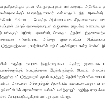
ு எந்தவிதத்திலும் தான் பொருத்தமற்றவர் என்பதையும், அதேபோல் 
ைச்சரவைக்குப் பொருத்தமானவர் என்பதையும் நீதி அமைச்சர
்திருக்கிறார். சிங்கள – பெளத்த அடிப்படைவாத சிந்தனைகளை மக
அமைப்புகள் மற்றும் தலைவர்களுடன் விஜயதாஸ ராஜபக்‌ஷ கொண்டிருக்
ட்டு மக்களும் அறிவர். அமைச்சர், கெளதம புத்தரின் புத்தசாசனத்
ிக்கைகளை எடுக்கிறாரா அல்லது ஞானசாரவின் அடிப்படைவா
்துவதற்கான முயற்சிகளில் ஈடுபட்டிருக்கிறாரா என்ற கேள்வி 
யஸின் கருத்து தவறாக இருந்தாலும்கூட அதற்கு முறையாக பத
தியமைச்சருக்குப் பொருத்தமாக இருந்திருக்கும். ஆனால், அமைச
லுக்கு உட்படுத்துவதன் மூலம் கருத்துத் தெரிவிக்கும் உரிமையை மீ
கிறார். அமைச்சர் அச்சுறுத்தும் தொனியில் கலவரமடைவது ஏன் எ
நல்லாட்சியில் அமைச்சராக அங்கம் வகித்தாலும் மஹிந்த ராஜபக்‌ஷ
்சர் செயற்பட்டுவருகிறார் என்பது புலனாகிறது.