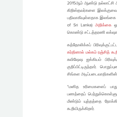
2015ஆம் ஆண்டு நல்லாட்சி அ
கிறிஸ்தவர்களை இலக்குவைத்
பதிவாகியுள்ளதாக இலங்கை கி
of Sri Lanka)
அறிக்கை
ஒன
கொண்டு சட்டத்தரணி லக்‌ஷான்
கத்தோலிக்கப் பிரிவுக்குட்
கர்தினால் மல்கம் ரஞ்சித் கூற
சுவிஷேஷ ஐக்கியம் பிரிவுக
குறிப்பிட்டிருந்தார். பொறு
சிங்கள அடிப்படைவாதிகளின் 
“மனித உரிமைகளைப் பாதுக
பணத்தைப் பெற்றுக்கொள்ளு
மீண்டும் யுத்தத்தை நோக்க
கூறியிருக்கிறார்.