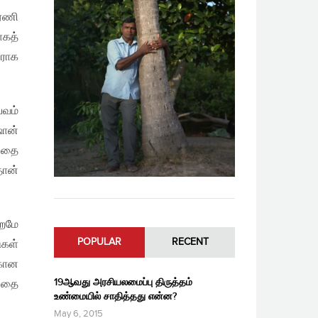
ரணி
ாகத்
ிராக
பவம்
ஷான்
 அதை
தான்
்றமே
POPULAR
RECENT
ுகள்
்கான
19ஆவது அரசியலமைப்பு திருத்தம்
்பதை
உண்மையில் சாதித்தது என்ன?
May 6, 2015