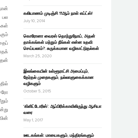
தான்
கலியாணம் முடிஞ்சி 11ஆம் நாள் எய்ட்ஸ்!
் பல
July 10, 2014
்கள்
கும்
கொரோனா வைரஸ் தொற்றுநோய், அதன்
தாக்கங்கள் மற்றும் நீங்கள் என்ன உதவி
தைப்
செய்யலாம்?: சுருக்கமான வழிகாட்டுதல்கள்
தக்
March 25, 2020
இதன்
இலங்கையின் உள்ளூராட்சி அமைப்பும்,
தேர்தல் முறைகளும், நல்லாளுகைக்கான
ில்
வழிகளும்
October 5, 2015
்சரோ
றும்
‘கிளிட்டோரிஸ்’: ஆப்பிரிக்காவிலிருந்து ஆசியா
ன்று
வரை
வின்
May 1, 2017
ஊடகங்கள்: மாயைகளும், மந்திரங்களும்