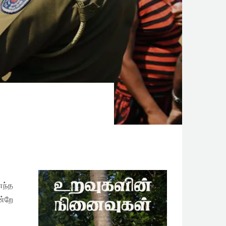
எந்த
ன்றே