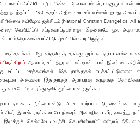
ரசாங்கம் ஆட்சிபீடமேறிய பின்னர் தேவாலயங்கள், மதகுருமார்கள் மற்
து நடத்தப்பட்ட 190 க்கும் அதிகமான சம்பவங்கள் தமது அமைப்பு
றிஸ்தவ சுவிஷேஷ ஐக்கியம் (National Christian Evangelical Alli
்றை வெளியிட்டு சுட்டிக்காட்டியுள்ளது. இதனையே மூல ஆதாரம
 டயல் தொலைக்காட்சி நிகழ்ச்சியில் கூறியிருந்தார்.
பட்ட மதத்தலங்கள் மீது எந்தவிதத் தாக்குதலும் நடத்தப்படவில்லை எ
ியிருக்கிறார்
. ஆனால், சட்டத்தரணி லக்‌ஷான் டயஸ், இலங்கை கிறி
்கு உட்பட்ட மதத்தலங்கள் மீதே தாக்குதல் நடத்தப்பட்டுள்ளன 
ப்புணர்வுடன் அமைச்சர் இதுகுறித்து ஆராய்ந்து கருத்துத் தெரிவிக்க
குரலாகவே தொடர்ந்து ஒலித்துக்கொண்டிருக்கிறார்.
ாப்பதாகக் கூறிக்கொண்டு அரச சார்பற்ற நிறுவனங்களிடமிரு
ம் சிலர் இனங்களுக்கிடையே நிலவும் அமைதியை சீர்குலைத்து நா
ி இழுத்துச் செல்லவே முயற்சி செய்கின்றனர்” என்றும் நீதியமைச