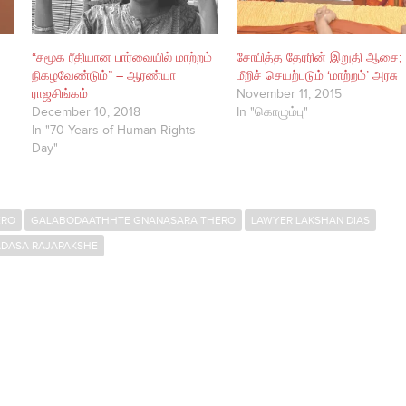
“சமூக ரீதியான பார்வையில் மாற்றம்
சோபித்த தேரரின் இறுதி ஆசை;
நிகழவேண்டும்” – ஆரண்யா
மீறிச் செயற்படும் ‘மாற்றம்’ அரசு
ராஜசிங்கம்
November 11, 2015
December 10, 2018
In "கொழும்பு"
In "70 Years of Human Rights
Day"
ERO
GALABODAATHHTE GNANASARA THERO
LAWYER LAKSHAN DIAS
ADASA RAJAPAKSHE