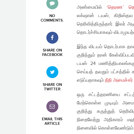
அண்மையில்
‘தெரண’ தொல
லக்‌ஷான் டயஸ், கிறிஸ்தவ
NO
COMMENTS
.
தெரிவித்திருந்தார். இவர் அ
தொடர்ச்சியாகவும் விடாமுயற்
இந்த விடயம் தொடர்பாக தான் 
SHARE ON
குறித்தும் தான் கேள்விப்ப
FACEBOOK
டயஸ் 24 மணித்தியாலங்களு
செய்யத் தவறும் பட்சத்தில
எடுப்பதாகவும்
நீதி அமைச்சர்
SHARE ON
TWITTER
ஒரு சட்டத்தரணியை சட்டத
மேற்கொள்ள முடியும். அம
குறித்து கருத்துத் தெரி
EMAIL THIS
நிறைவேற்று அதிகாரம் மஹ
ARTICLE
நினைவில் கொள்ளவேண்டும்