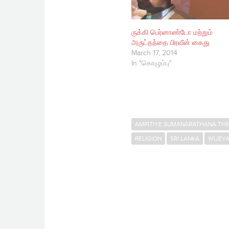
ருக்கி பெர்னாண்டோ மற்றும்
அருட்தந்தை பிரவீன் கைது
March 17, 2014
In "கொழும்பு"
AMPITIYE SUMANARATHANA TH
RELIGION
SRI LANKA
WIJEY