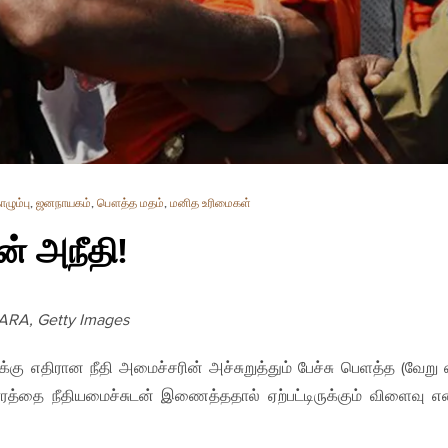
ழும்பு
,
ஜனநாயகம்
,
பௌத்த மதம்
,
மனித உரிமைகள்
ன் அநீதி!
ARA, Getty Images
்கு எதிரான நீதி அமைச்சரின் அச்சுறுத்தும் பேச்சு பெளத்த (வேறு 
ரத்தை நீதியமைச்சுடன் இணைத்ததால் ஏற்பட்டிருக்கும் விளைவு எ