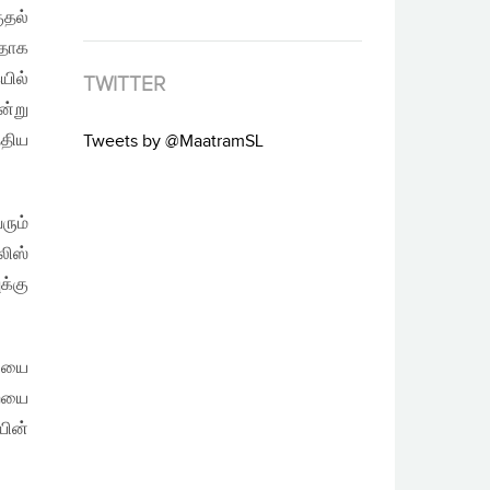
ுதல்
பதாக
யில்
TWITTER
ன்று
்திய
Tweets by @MaatramSL
ரும்
லிஸ்
க்கு
ணியை
றையை
யின்