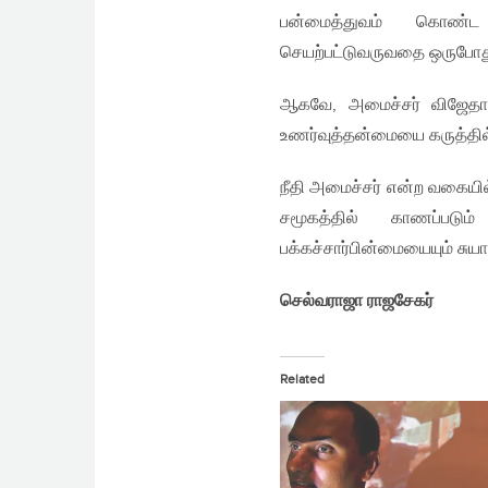
பன்மைத்துவம் கொண்ட நா
செயற்பட்டுவருவதை ஒருபோது
ஆகவே, அமைச்சர் விஜேதாஸ 
உணர்வுத்தன்மையை கருத்தில்
நீதி அமைச்சர் என்ற வகையில்
சமூகத்தில் காணப்படு
பக்கச்சார்பின்மையையும் சு
செல்வராஜா ராஜசேகர்
Related