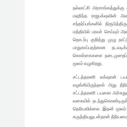
நல்லாட்சி அரசாங்கத்துக்க
மஹிந்த ராஜபக்‌ஷவின் அம
சந்தர்ப்பங்களில் நிரூபித
மத்தியில் பரவச் செய்யும் 
தொடர்பு குறித்து முழு நா
பாதுகாப்பதற்கான நடவட
கொள்கைகளை நடைமுறைப்படுத
மூலம் எழுகிறது.
சட்டத்தரணி லக்‌ஷான் ட
வழங்கியிருந்தால் அது நீ
சட்டத்தரணி டயஸை அச்சுறுத்த
வகையில் நடந்துகொண்டிருக்
தெரியவில்லை. இதன் மூலம் 
கருத்தியலுடன்தான் நீதியமைச