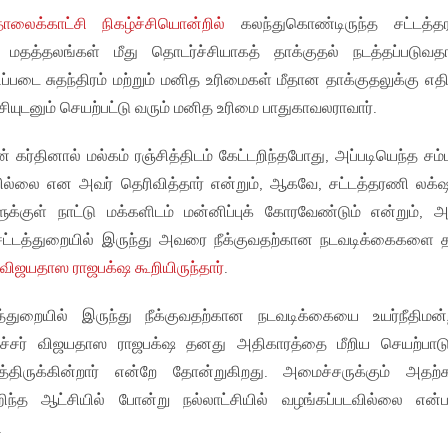
ைக்காட்சி நிகழ்ச்சியொன்றில்
கலந்துகொண்டிருந்த சட்டத்த
 மதத்தலங்கள் மீது தொடர்ச்சியாகத் தாக்குதல் நடத்தப்படுவத
டிப்படை சுதந்திரம் மற்றும் மனித உரிமைகள் மீதான தாக்குதலுக்கு எத
சியுடனும் செயற்பட்டு வரும் மனித உரிமை பாதுகாவலராவார்.
கர்தினால் மல்கம் ரஞ்சித்திடம் கேட்டறிந்தபோது, அப்படியெந்த சம்
டவில்லை என அவர் தெரிவித்தார் என்றும், ஆகவே, சட்டத்தரணி லக்‌
க்குள் நாட்டு மக்களிடம் மன்னிப்புக் கோரவேண்டும் என்றும்,
் சட்டத்துறையில் இருந்து அவரை நீக்குவதற்கான நடவடிக்கைகளை 
 விஜயதாஸ ராஜபக்‌ஷ கூறியிருந்தார்
.
்துறையில் இருந்து நீக்குவதற்கான நடவடிக்கையை உயர்நீதிமன
ைச்சர் விஜயதாஸ ராஜபக்‌ஷ தனது அதிகாரத்தை மீறிய செயற்பாட
வித்திருக்கின்றார் என்றே தோன்றுகிறது. அமைச்சருக்கும் அதற
ிந்த ஆட்சியில் போன்று நல்லாட்சியில் வழங்கப்படவில்லை என
.