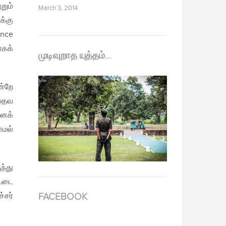
றும்
March 3, 2014
க்கு
ance
ாகக்
முடிவுறாத யுத்தம்…
ன்றே
ஸ்தவ
எனக்
ாமல்
ந்து
ட்டை
்சர்
FACEBOOK