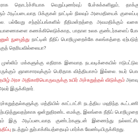
ராக தொடர்ச்சியாக வெறுப்புணர்வுப் பேச்சுக்களிலும், தாக்க
ரும் அடிப்படைவாத பிக்குகள் நாட்டில் நிலவும் அமைதியைக் குலைப்
ை. பல்வேறு சந்தர்ப்பங்களில் நீதிமன்றத்தை அவமதிக்கும் வகை
பிடியாணைகளை கணக்கிலெடுக்காத, பாதாள உலக குண்டர்களைப் போ
ினுள் நுழைந்து
நாட்டின் நீதிப் பொறிமுறைக்கே கலங்கத்தை ஏற்படுத
குத் தெரியவில்லையா?
ும் முஸ்லிம் மக்களுக்கு எதிராக இனவாத நடவடிக்கையில் ஈடுபட்டுவ
ரருக்கும் ஞானசாரவுக்கும் பெரிதாக வித்தியாசம் இல்லை. உயர் பொ
தமிழ் அரச அதிகாரியொருவருக்கு உயிர் அச்சுறுத்தல் விடுக்கும்
அளவு
ர் இருக்கிறார்.
அச்சுறுத்தல்களுக்கு மத்தியில் காட்டாட்சி நடத்திய மஹிந்த கூட்ட
ை ஏற்படுத்துவதற்காக ஒன்றுதிரண்ட எமக்கு, இலங்கை நீதிப் பொறிமு
தும் இரு அடிப்படைவாத குண்டர்களுடன் இணைந்து நல்லாட்சி
திப்பு
நடத்தும் துர்பாக்கியத்தையும் பார்க்க வேண்டியிருக்கிறது.