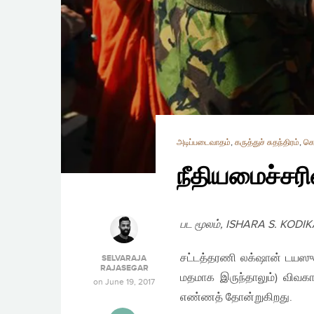
அடிப்படைவாதம்
,
கருத்துச் சுதந்திரம்
,
கொ
நீதியமைச்சரி
பட மூலம், ISHARA S. KODIK
சட்டத்தரணி லக்‌ஷான் டயஸுக
SELVARAJA
RAJASEGAR
மதமாக இருந்தாலும்) விவகா
on
June 19, 2017
எண்ணத் தோன்றுகிறது.