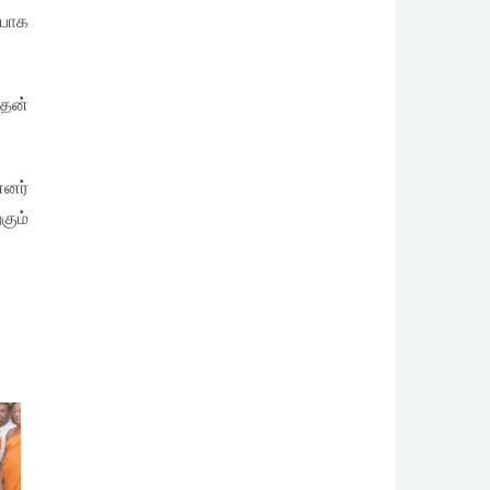
பாக
அதன்
்னர்
ும்