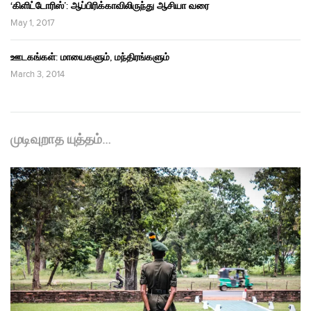
‘கிளிட்டோரிஸ்’: ஆப்பிரிக்காவிலிருந்து ஆசியா வரை
May 1, 2017
ஊடகங்கள்: மாயைகளும், மந்திரங்களும்
March 3, 2014
முடிவுறாத யுத்தம்…