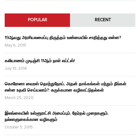
POPULAR
RECENT
19ஆவது அரசியலமைப்பு திருத்தம் உண்மையில் சாதித்தது என்ன?
May 6, 2015
கலியாணம் முடிஞ்சி 11ஆம் நாள் எய்ட்ஸ்!
July 10, 2014
கொரோனா வைரஸ் தொற்றுநோய், அதன் தாக்கங்கள் மற்றும் நீங்கள்
என்ன உதவி செய்யலாம்?: சுருக்கமான வழிகாட்டுதல்கள்
March 25, 2020
இலங்கையின் உள்ளூராட்சி அமைப்பும், தேர்தல் முறைகளும்,
நல்லாளுகைக்கான வழிகளும்
October 5, 2015