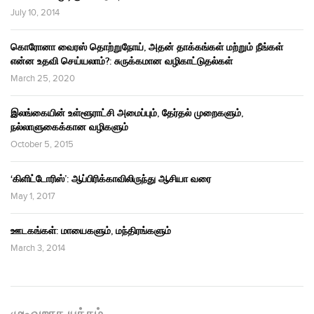
July 10, 2014
கொரோனா வைரஸ் தொற்றுநோய், அதன் தாக்கங்கள் மற்றும் நீங்கள்
என்ன உதவி செய்யலாம்?: சுருக்கமான வழிகாட்டுதல்கள்
March 25, 2020
இலங்கையின் உள்ளூராட்சி அமைப்பும், தேர்தல் முறைகளும்,
நல்லாளுகைக்கான வழிகளும்
October 5, 2015
‘கிளிட்டோரிஸ்’: ஆப்பிரிக்காவிலிருந்து ஆசியா வரை
May 1, 2017
ஊடகங்கள்: மாயைகளும், மந்திரங்களும்
March 3, 2014