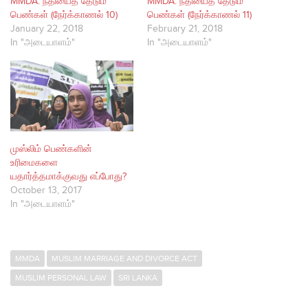
MMDA: நீதியைத் தேடும்
MMDA: நீதியைத் தேடும்
பெண்கள் (நேர்க்காணல் 10)
பெண்கள் (நேர்க்காணல் 11)
January 22, 2018
February 21, 2018
In "அடையாளம்"
In "அடையாளம்"
முஸ்லிம் பெண்களின்
உரிமைகளை
யதார்த்தமாக்குவது எப்போது?
October 13, 2017
In "அடையாளம்"
MMDA
MUSLIM MARRIAGE AND DIVORCE ACT
MUSLIM PERSONAL LAW
SRI LANKA