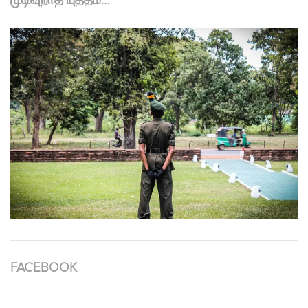
முடிவுறாத யுத்தம்…
FACEBOOK