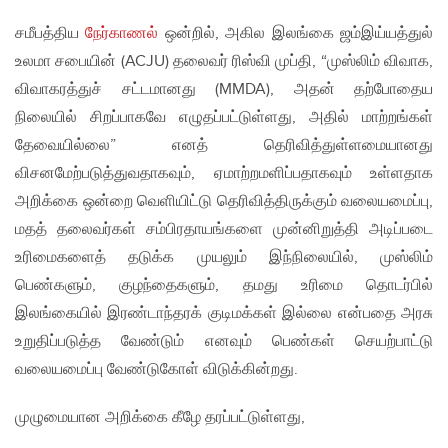
சமீபத்திய
நேர்காணல்
ஒன்றில், அகில இலங்கை ஜம்இய்யத்துல்
உலமா சபையின் (ACJU) தலைவர் ரிஸ்வி முப்தி, “முஸ்லிம் விவாக,
விவாகரத்துச் சட்டமானது (MMDA), அதன் தற்போதைய
நிலையில் சிறப்பாகவே எழுதப்பட்டுள்ளது, அதில் மாற்றங்கள்
தேவை­­யில்லை” எனத் தெரிவித்துள்ளமையானது
விசனமேற்படுத்துவதாகவும், ஏமாற்றமளிப்பதாகவும் உள்ளதாக
அறிக்கை ஒன்றை வெளியிட்டு தெரிவித்திருக்கும் வலையமைப்பு,
மதத் தலைவர்கள் சம்பிரதாயங்களை முன்னிறுத்தி அடிப்படை
உரிமைகளைத் தடுக்க முயலும் இந்நிலையில், முஸ்லிம்
பெண்களும், குழந்தைகளும், தமது உரிமை தொடர்பில்
இலங்கையில் இரண்டாந்தரக் குடிமக்கள் இல்லை என்பதை அரசு
உறுதிப்படுத்த வேண்டும் எனவும் பெண்கள் செயற்பாட்டு
வலையமைப்பு வேண்டுகோள் விடுக்கின்றது.
முழுமையான அறிக்கை கீழே தரப்பட்டுள்ளது,