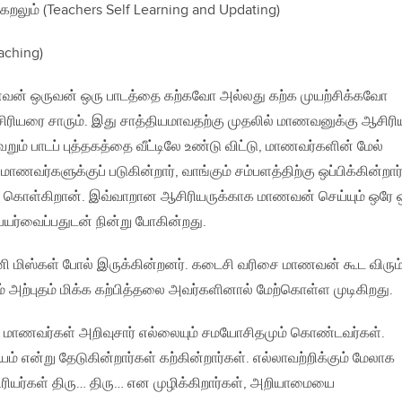
ேறலும் (Teachers Self Learning and Updating)
eaching)
ன் ஒருவன் ஒரு பாடத்தை கற்கவோ அல்லது கற்க முயற்சிக்கவோ
ிரியரை சாரும். இது சாத்தியமாவதற்கு முதலில் மாணவனுக்கு ஆசிரிய
ெறும் பாடப் புத்தகத்தை வீட்டிலே உண்டு விட்டு, மாணவர்களின் மேல்
ாணவர்களுக்குப் படுகின்றார், வாங்கும் சம்பளத்திற்கு ஒப்பிக்கின்றார
 கொள்கிறான். இவ்வாறான ஆசிரியருக்காக மாணவன் செய்யும் ஒரே 
யர்வைப்பதுடன் நின்று போகின்றது.
னி மிஸ்கள் போல் இருக்கின்றனர். கடைசி வரிசை மாணவன் கூட விரும்ப
ெய்யும் அற்புதம் மிக்க கற்பித்தலை அவர்களினால் மேற்கொள்ள முடிகிறது.
மாணவர்கள் அறிவுசார் எல்லையும் சமயோசிதமும் கொண்டவர்கள்.
என்று தேடுகின்றார்கள் கற்கின்றார்கள். எல்லாவற்றிக்கும் மேலாக
ிரியர்கள் திரு… திரு… என முழிக்கிறார்கள், அறியாமையை