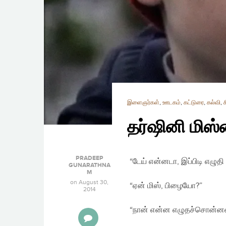
இளைஞர்கள்
,
ஊடகம்
,
கட்டுரை
,
கல்வி
,
தர்ஷினி மிஸ
PRADEEP
“டேய் என்னடா, இப்பிடி எழுதி
GUNARATHNA
M
on
August 30,
“ஏன் மிஸ், பிழையோ?”
2014
“நான் என்ன எழுதச்சொன்னன்,