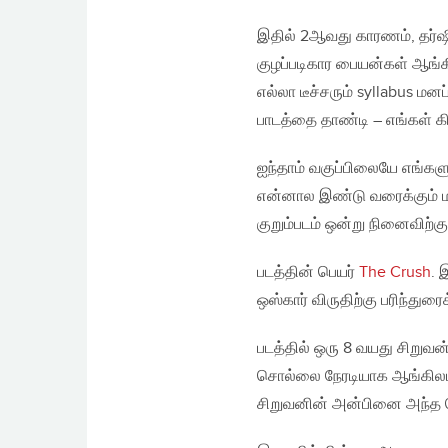
இதில் 2ஆவது காரணம், தர்ஷ
குழப்படிகார பையன்கள் ஆங்க
எல்லா டீச்சரும் syllabus ம
பாடத்தை தாண்டி – எங்கள் 
ஐந்தாம் வகுப்பிலையே எங்களுக்
என்னால இண்டு வரைக்கும் ம
குறும்படம் ஒன்று நினைவிற்க
படத்தின் பெயர்
The Crush
. 
ஒஸ்கார் விருதிற்கு பரிந்துரைக
படத்தில் ஒரு 8 வயது சிறுவன்
சொல்லை நேரடியாக ஆங்கிலபட
சிறுவனின் அன்பினை அந்த 