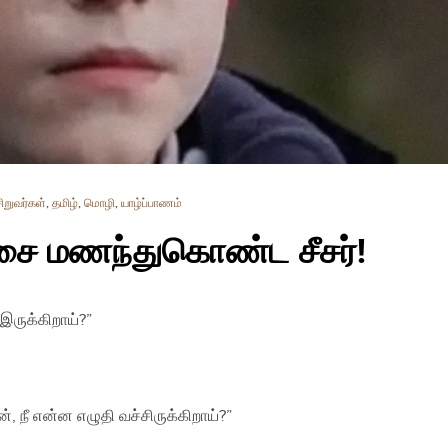
சிறுவர்கள்
,
தமிழ்
,
மொழி
,
யாழ்ப்பாணம்
்சை மணந்துகொண்ட சீசர்!
 இருக்கிறாய்?”
 நீ என்ன எழுதி வச்சிருக்கிறாய்?”