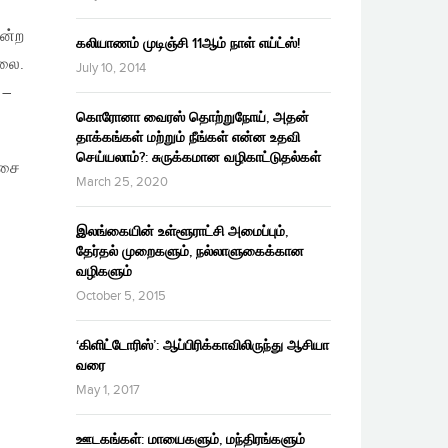
ோன்ற
கலியாணம் முடிஞ்சி 11ஆம் நாள் எய்ட்ஸ்!
்லை.
July 10, 2014
 –
கொரோனா வைரஸ் தொற்றுநோய், அதன்
தாக்கங்கள் மற்றும் நீங்கள் என்ன உதவி
செய்யலாம்?: சுருக்கமான வழிகாட்டுதல்கள்
்சை
March 25, 2020
இலங்கையின் உள்ளூராட்சி அமைப்பும்,
தேர்தல் முறைகளும், நல்லாளுகைக்கான
வழிகளும்
October 5, 2015
‘கிளிட்டோரிஸ்’: ஆப்பிரிக்காவிலிருந்து ஆசியா
வரை
May 1, 2017
ஊடகங்கள்: மாயைகளும், மந்திரங்களும்