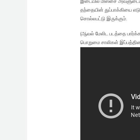
இடையில் மிஸ்சை அவளுடைய B
தந்தையின் துப்பாக்கியை எட
சொல்லபட்டு இருக்கும்.
(ஆவல் மேலிட படத்தை பார்க்கவ
பொறுமை சாலிகள் இப்பத்தியை 