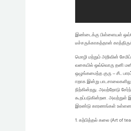
இண்டைக்கு பிள்ளையள் ஒவ்வ
டீச்சருக்காகத்தான் காத்திரு
மொழி மற்றும் அறிவின் சேமிப
வகையில் ஒவ்வொரு தனி மனித
ஒழுங்கமைந்த குரு – சீட பா
ஈறாக இன்று பாடசாலைகளிலும
நிற்கின்றது. அவற்றோடு சேர்
கூறப்படுகின்றன. அவற்றுள் 
இரண்டு காரணங்கள் உள்ளன
1. கற்பித்தல் கலை (Art of te