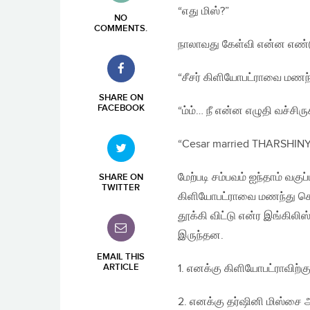
“எது மிஸ்?”
NO
COMMENTS
.
நாலாவது கேள்வி என்ன எண்
“சீசர் கிளியோபட்ராவை மணந
SHARE ON
FACEBOOK
“ம்ம்… நீ என்ன எழுதி வச்சிர
“Cesar married THARSHINY 
மேற்படி சம்பவம் ஐந்தாம் வகுப
SHARE ON
TWITTER
கிளியோபட்ராவை மணந்து கொண
தூக்கி விட்டு என்ர இங்கில
இருந்தன.
EMAIL THIS
ARTICLE
1. எனக்கு கிளியோபட்ராவிற்கு
2. எனக்கு தர்ஷினி மிஸ்சை அவ