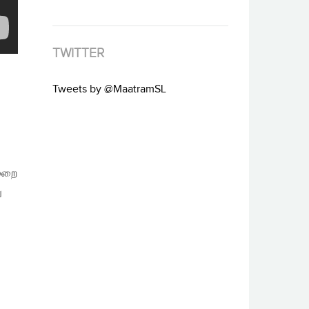
TWITTER
Tweets by @MaatramSL
முறை
ு