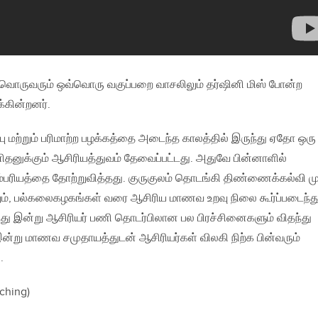
ொருவரும் ஒவ்வொரு வகுப்பறை வாசலிலும் தர்ஷினி மிஸ் போன்ற
க்கின்றனர்.
்பு மற்றும் பரிமாற்ற பழக்கத்தை அடைந்த காலத்தில் இருந்து ஏதோ ஒரு
னுக்கும் ஆசிரியத்துவம் தேவைப்பட்டது. அதுவே பின்னாளில்
ரம்பரியத்தை தோற்றுவித்தது. குருகுலம் தொடங்கி திண்ணைக்கல்வி 
், பல்கலைகழகங்கள் வரை ஆசிரிய மாணவ உறவு நிலை கூர்ப்படைந்த
ந்து இன்று ஆசிரியர் பணி தொடர்பிலான பல பிரச்சினைகளும் விதந்து
இன்று மாணவ சமுதாயத்துடன் ஆசிரியர்கள் விலகி நிற்க பின்வரும்
.
aching)