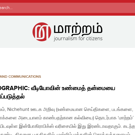
rch
 AND COMMUNICATIONS
OGRAPHIC: வீடியோவின் உண்மைத் தன்மையை
ப்படுத்தல்
லம், Nichehunt ஊடக அறிவு (உண்மையான செய்திகளை, படங்களை,
ோக்களை அடையாளம் காண்பதற்கான கல்வியை) தொடர்பாக ‘மாற்றம்’
ிடவுள்ள இன்போகிராபிக்ஸ் வரிசையில் இது இரண்டாவதாகும். கடந்த 
 கண்டி, திகனை பகுதிகளில் முஸ்லிம் மக்களின் சொத்துக்களையும்