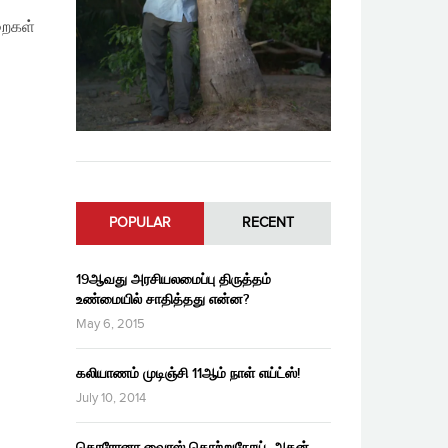
றைகள்
POPULAR
RECENT
19ஆவது அரசியலமைப்பு திருத்தம்
உண்மையில் சாதித்தது என்ன?
May 6, 2015
கலியாணம் முடிஞ்சி 11ஆம் நாள் எய்ட்ஸ்!
July 10, 2014
கொரோனா வைரஸ் தொற்றுநோய், அதன்