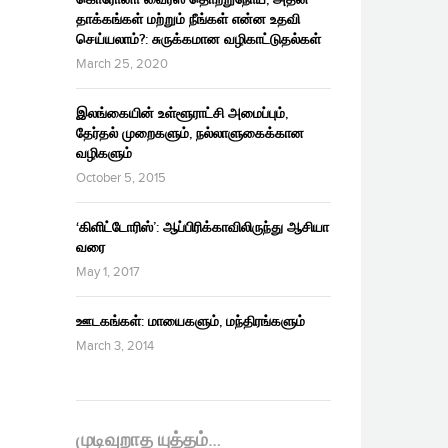
தாக்கங்கள் மற்றும் நீங்கள் என்ன உதவி
செய்யலாம்?: சுருக்கமான வழிகாட்டுதல்கள்
March 25, 2020
இலங்கையின் உள்ளூராட்சி அமைப்பும்,
தேர்தல் முறைகளும், நல்லாளுகைக்கான
வழிகளும்
October 5, 2015
‘கிளிட்டோரிஸ்’: ஆப்பிரிக்காவிலிருந்து ஆசியா
வரை
May 1, 2017
ஊடகங்கள்: மாயைகளும், மந்திரங்களும்
March 3, 2014
முடிவுறாத யுத்தம்…