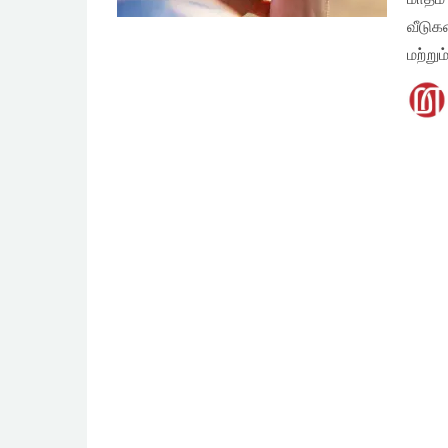
வீடுக
மற்ற