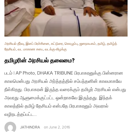
அரசியல் தீர்வு
,
இனப் பிரச்சினை
,
கட்டுரை
,
கொழும்பு
,
ஜனநாயகம்
,
தமிழ்
,
தமிழ்த்
தேசியம்
,
வட மாகாண சபை
,
வடக்கு-கிழக்கு
தமிழரின் அரசியல் தலைமை?
படம் | AP Photo, DHAKA TRIBUNE பிரபாகரனுக்கு பின்னரான
காலமென்பது அரசியல் அர்த்தத்தில் சம்பந்தனின் காலமாகவே
நீள்கிறது. பிரபாகரன் இருந்த வரைக்கும் தமிழர் அரசியல் என்பது
அவரது ஆளுமைக்குட்பட்ட ஒன்றாகவே இருந்தது. இந்தக்
காலத்தில் தமிழ் தேசியம் என்பதே பிரபாகரனும் அவரால்
வழிநடத்தப்பட்ட…
JATHINDRA
on
June 2, 2016