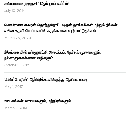
கலியாணம் முடிஞ்சி 11ஆம் நாள் எய்ட்ஸ்!
July 10, 2014
கொரோனா வைரஸ் தொற்றுநோய், அதன் தாக்கங்கள் மற்றும் நீங்கள்
என்ன உதவி செய்யலாம்?: சுருக்கமான வழிகாட்டுதல்கள்
March 25, 2020
இலங்கையின் உள்ளூராட்சி அமைப்பும், தேர்தல் முறைகளும்,
நல்லாளுகைக்கான வழிகளும்
October 5, 2015
‘கிளிட்டோரிஸ்’: ஆப்பிரிக்காவிலிருந்து ஆசியா வரை
May 1, 2017
ஊடகங்கள்: மாயைகளும், மந்திரங்களும்
March 3, 2014