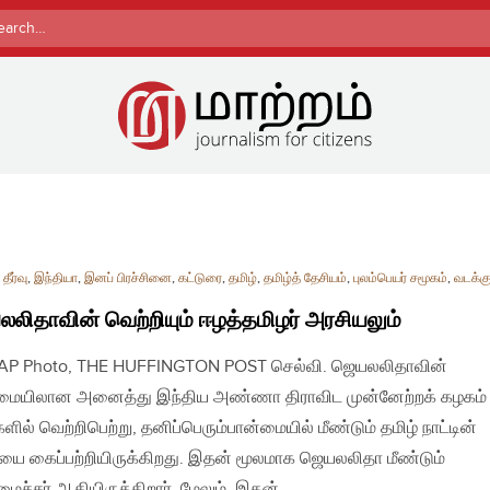
rch
தீர்வு
,
இந்தியா
,
இனப் பிரச்சினை
,
கட்டுரை
,
தமிழ்
,
தமிழ்த் தேசியம்
,
புலம்பெயர் சமூகம்
,
வடக்கு
லிதாவின் வெற்றியும் ஈழத்தமிழர் அரசியலும்
| AP Photo, THE HUFFINGTON POST செல்வி. ஜெயலலிதாவின்
ையிலான அனைத்து இந்திய அண்ணா திராவிட முன்னேற்றக் கழகம் 
ளில் வெற்றிபெற்று, தனிப்பெரும்பான்மையில் மீண்டும் தமிழ் நாட்டின்
யை கைப்பற்றியிருக்கிறது. இதன் மூலமாக ஜெயலலிதா மீண்டும்
ைச்சர் ஆகியிருக்கிறார். மேலும், இதன்…