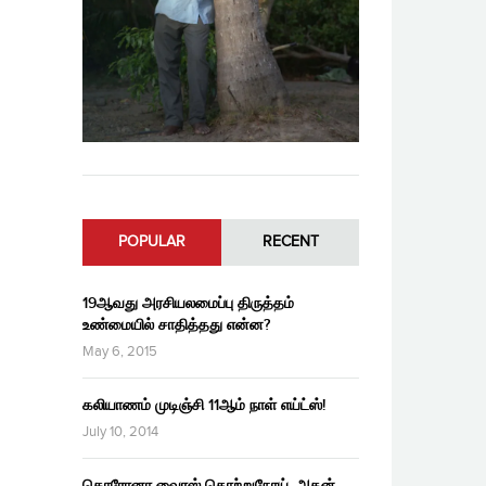
POPULAR
RECENT
19ஆவது அரசியலமைப்பு திருத்தம்
உண்மையில் சாதித்தது என்ன?
May 6, 2015
கலியாணம் முடிஞ்சி 11ஆம் நாள் எய்ட்ஸ்!
July 10, 2014
கொரோனா வைரஸ் தொற்றுநோய், அதன்