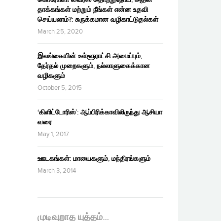
தாக்கங்கள் மற்றும் நீங்கள் என்ன உதவி
செய்யலாம்?: சுருக்கமான வழிகாட்டுதல்கள்
March 25, 2020
இலங்கையின் உள்ளூராட்சி அமைப்பும்,
தேர்தல் முறைகளும், நல்லாளுகைக்கான
வழிகளும்
October 5, 2015
‘கிளிட்டோரிஸ்’: ஆப்பிரிக்காவிலிருந்து ஆசியா
வரை
May 1, 2017
ஊடகங்கள்: மாயைகளும், மந்திரங்களும்
March 3, 2014
முடிவுறாத யுத்தம்…