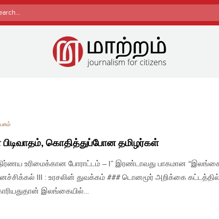
rch
யகம்
் பிடிவாதம், கொதித்துப்போன தமிழர்கள்
நிர்ணய உரிமைக்கான போராட்டம் – I” இரண்டாவது பாகமான “இலங்க
்சிக்கல் III : உரசலின் துவக்கம் ### டொனமூர் அறிக்கை கட்டத்தில
கோரியதுதான் இலங்கையில்…