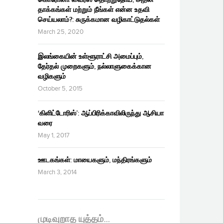
தாக்கங்கள் மற்றும் நீங்கள் என்ன உதவி
செய்யலாம்?: சுருக்கமான வழிகாட்டுதல்கள்
March 25, 2020
இலங்கையின் உள்ளூராட்சி அமைப்பும்,
தேர்தல் முறைகளும், நல்லாளுகைக்கான
வழிகளும்
October 5, 2015
‘கிளிட்டோரிஸ்’: ஆப்பிரிக்காவிலிருந்து ஆசியா
வரை
May 1, 2017
ஊடகங்கள்: மாயைகளும், மந்திரங்களும்
March 3, 2014
முடிவுறாத யுத்தம்…