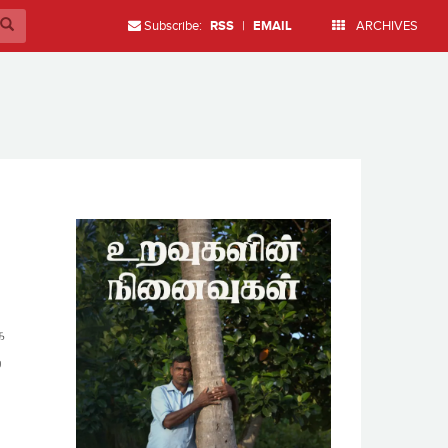
Subscribe:
RSS
|
EMAIL
ARCHIVES
ை
்