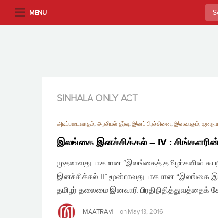
S
Sea
MENU
k
for:
i
p
t
o
m
a
SINHALA ONLY ACT
i
n
அடிப்படைவாதம்
,
அரசியல் தீர்வு
,
இனப் பிரச்சினை
,
இனவாதம்
,
ஜனநா
c
o
இலங்கை இனச்சிக்கல் – IV : சிங்களரின
n
முதலாவது பாகமான “இலங்கைத் தமிழர்களின் சுய
t
e
இனச்சிக்கல் II” மூன்றாவது பாகமான “இலங்கை இனச
n
தமிழர் தலைமை இனவாரி பிரதிநிதித்துவத்தைக் 
t
MAATRAM
on
May 13, 2016