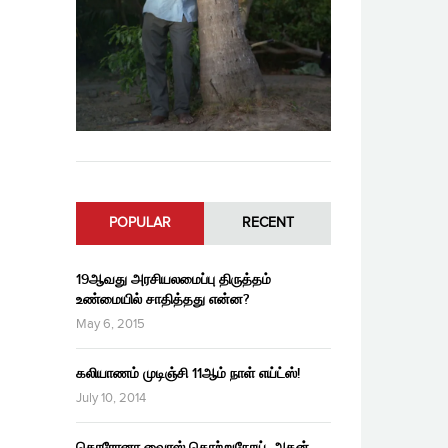
POPULAR
RECENT
19ஆவது அரசியலமைப்பு திருத்தம்
உண்மையில் சாதித்தது என்ன?
May 6, 2015
கலியாணம் முடிஞ்சி 11ஆம் நாள் எய்ட்ஸ்!
July 10, 2014
கொரோனா வைரஸ் தொற்றுநோய், அதன்