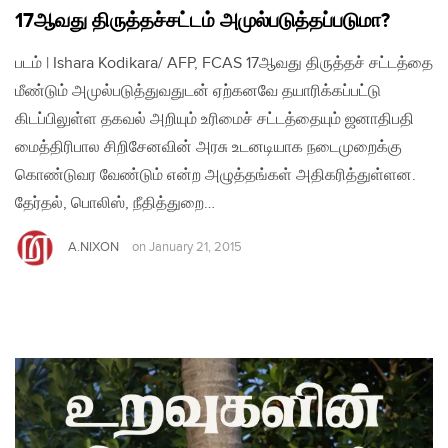
17ஆவது திருத்தச்சட்டம் அமுல்படுத்தப்படுமா?
படம் | Ishara Kodikara/ AFP, FCAS 17ஆவது திருத்தச் சட்டத்தை
மீண்டும் அமுல்படுத்துவதுடன் ஏற்கனவே தயாரிக்கப்பட்டு
கிடப்பிலுள்ள தகவல் அறியும் உரிமைச் சட்டத்தையும் ஜனாதிபதி
மைத்திரிபால சிறிசேனவின் அரசு உடனடியாக நடைமுறைக்கு
கொண்டுவர வேண்டும் என்ற அழுத்தங்கள் அதிகரித்துள்ளன.
தேர்தல், பொலிஸ், நீதித்துறை…
A.NIXON
on
January 21, 2015