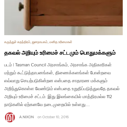
கருத்துச் சுதந்திரம்
,
ஜனநாயகம்
,
மனித உரிமைகள்
தகவல் அறியும் உரிமைச் சட்டமும் பொதுமக்களும்
படம் | Tasman Council அரசாங்கம், அரசாங்க அதிகாரிகள்
மற்றும் கூட்டுத்தாபனங்கள், திணைக்களங்கள் போன்றவை
எவ்வாறு செயற்படுகின்றன என்பதை சாதாரண மக்களும்
அறிந்துகொள்ள வேண்டும் என்பதை உறுதிப்படுத்துவதே தகவல்
அறியும் உரிமைச் சட்டம். இது இலங்கையில் மாத்திரமல்ல 112
நாடுகளில் ஏற்கனவே நடைமுறையில் உள்ளது….
A.NIXON
on
October 10, 2016