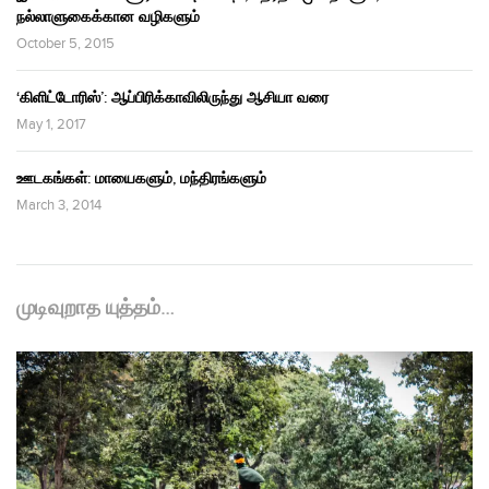
நல்லாளுகைக்கான வழிகளும்
October 5, 2015
‘கிளிட்டோரிஸ்’: ஆப்பிரிக்காவிலிருந்து ஆசியா வரை
May 1, 2017
ஊடகங்கள்: மாயைகளும், மந்திரங்களும்
March 3, 2014
முடிவுறாத யுத்தம்…