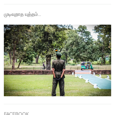
முடிவுறாத யுத்தம்…
FACEBOOK