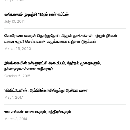
May 6, 2015
கலியாணம் முடிஞ்சி 11ஆம் நாள் எய்ட்ஸ்!
July 10, 2014
கொரோனா வைரஸ் தொற்றுநோய், அதன் தாக்கங்கள் மற்றும் நீங்கள்
என்ன உதவி செய்யலாம்?: சுருக்கமான வழிகாட்டுதல்கள்
March 25, 2020
இலங்கையின் உள்ளூராட்சி அமைப்பும், தேர்தல் முறைகளும்,
நல்லாளுகைக்கான வழிகளும்
October 5, 2015
‘கிளிட்டோரிஸ்’: ஆப்பிரிக்காவிலிருந்து ஆசியா வரை
May 1, 2017
ஊடகங்கள்: மாயைகளும், மந்திரங்களும்
March 3, 2014