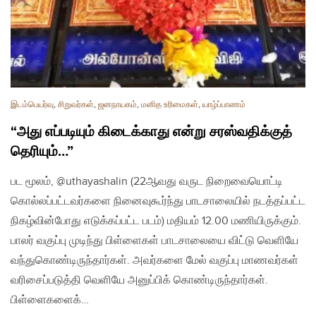
இடம்பெயர்வு
,
சிறுவர்கள்
,
ஜனநாயகம்
,
மனித உரிமைகள்
,
யாழ்ப்பாணம்
“அது எப்படியும் கிடைக்காது என்று சரஸ்வதிக்குத்
தெரியும்…”
பட மூலம், @uthayashalin (22ஆவது வருட நிறைவையொட்டி
கொல்லப்பட்டவர்களை நினைவுகூர்ந்து பாடசாலையில் நடத்தப்பட்ட
நிகழ்வின்போது எடுக்கப்பட்ட படம்) மதியம் 12.00 மணியிருக்கும்.
பாலர் வகுப்பு முடிந்து பிள்ளைகள் பாடசாலையை விட்டு வெளியே
வந்துகொண்டிருந்தார்கள். அவர்களை மேல் வகுப்பு மாணவர்கள்
வரிசைப்படுத்தி வெளியே அனுப்பிக் கொண்டிருந்தார்கள்.
பிள்ளைகளைக்…