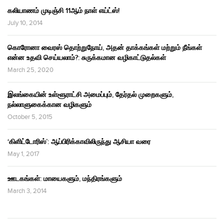
கலியாணம் முடிஞ்சி 11ஆம் நாள் எய்ட்ஸ்!
July 10, 2014
கொரோனா வைரஸ் தொற்றுநோய், அதன் தாக்கங்கள் மற்றும் நீங்கள்
என்ன உதவி செய்யலாம்?: சுருக்கமான வழிகாட்டுதல்கள்
March 25, 2020
இலங்கையின் உள்ளூராட்சி அமைப்பும், தேர்தல் முறைகளும்,
நல்லாளுகைக்கான வழிகளும்
October 5, 2015
‘கிளிட்டோரிஸ்’: ஆப்பிரிக்காவிலிருந்து ஆசியா வரை
May 1, 2017
ஊடகங்கள்: மாயைகளும், மந்திரங்களும்
March 3, 2014