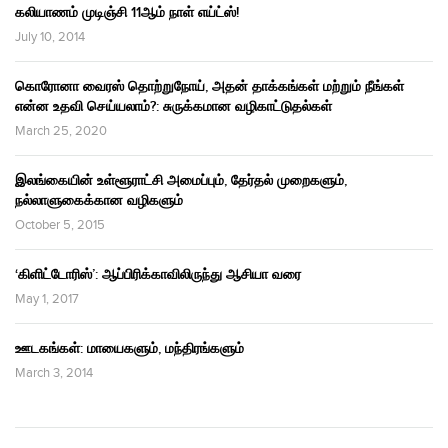
கலியாணம் முடிஞ்சி 11ஆம் நாள் எய்ட்ஸ்!
July 10, 2014
கொரோனா வைரஸ் தொற்றுநோய், அதன் தாக்கங்கள் மற்றும் நீங்கள்
என்ன உதவி செய்யலாம்?: சுருக்கமான வழிகாட்டுதல்கள்
March 25, 2020
இலங்கையின் உள்ளூராட்சி அமைப்பும், தேர்தல் முறைகளும்,
நல்லாளுகைக்கான வழிகளும்
October 5, 2015
‘கிளிட்டோரிஸ்’: ஆப்பிரிக்காவிலிருந்து ஆசியா வரை
May 1, 2017
ஊடகங்கள்: மாயைகளும், மந்திரங்களும்
March 3, 2014