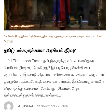
அரசியல் தீர்வு
,
இனப் பிரச்சினை
,
இனவாதம்
,
ஜனநாயகம்
,
மனித உரிமைகள்
,
வடக்கு-
கிழக்கு
தமிழ் மக்களுக்கான அரசியல் தீர்வு?
படம் | The Japan Times தமிழர்களுக்கு எப்படியானதொரு
அரசியல் தீர்வு வரப்போகிறது? இப்படியொரு கேள்வியை
எழுப்பினால் இரண்டு விதமான பதில்களை காணலாம். ஒரு சாரார்
ஒன்றுமே நடக்கப்போவதில்லை என்பார்கள். இன்னொரு சாராரோ
ஏதோ ஒன்று வரத்தான் போகிறது. ஆனால், அது
என்னவென்றுதான் தெரியவில்லை…
JATHINDRA
on
November 22, 2016