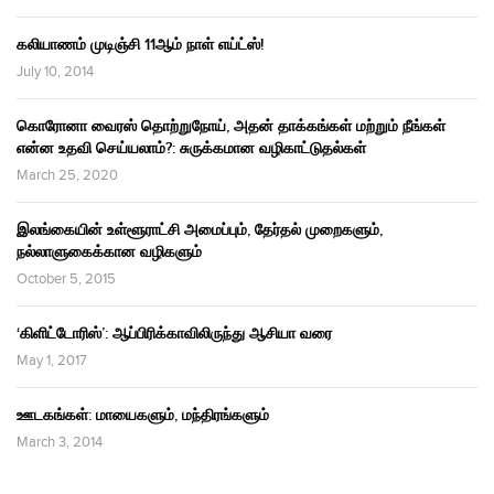
கலியாணம் முடிஞ்சி 11ஆம் நாள் எய்ட்ஸ்!
July 10, 2014
கொரோனா வைரஸ் தொற்றுநோய், அதன் தாக்கங்கள் மற்றும் நீங்கள்
என்ன உதவி செய்யலாம்?: சுருக்கமான வழிகாட்டுதல்கள்
March 25, 2020
இலங்கையின் உள்ளூராட்சி அமைப்பும், தேர்தல் முறைகளும்,
நல்லாளுகைக்கான வழிகளும்
October 5, 2015
‘கிளிட்டோரிஸ்’: ஆப்பிரிக்காவிலிருந்து ஆசியா வரை
May 1, 2017
ஊடகங்கள்: மாயைகளும், மந்திரங்களும்
March 3, 2014