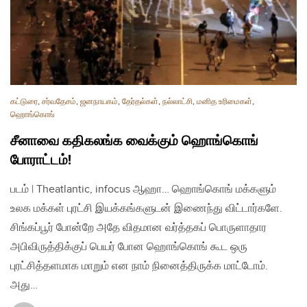
கட்டுரை
,
சர்வதேசம்
,
ஜனநாயகம்
,
தேர்தல்கள்
,
நல்லாட்சி
,
மனித உரிமைகள்
,
ஹொங்கொங்
சீனாவை கதிகலங்க வைக்கும் ஹொங்கொங்
போராட்டம்!
படம் | Theatlantic, infocus ஆஹா… ஹொங்கொங் மக்களும்
உலக மக்கள் புரட்சி இயக்கங்களுடன் இணைந்து விட்டார்களே.
சிங்கப்பூர் போன்றே அதே விதமான வர்த்தகப் பொருளாதார
அபிவிருத்திக்குப் பெயர் போன ஹொங்கொங் கூட ஒரு
புரட்சித்தளமாக மாறும் என நாம் நினைத்திருக்க மாட்டோம்.
அது…