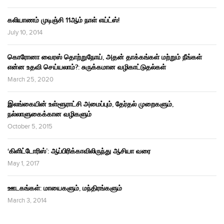
கலியாணம் முடிஞ்சி 11ஆம் நாள் எய்ட்ஸ்!
July 10, 2014
கொரோனா வைரஸ் தொற்றுநோய், அதன் தாக்கங்கள் மற்றும் நீங்கள்
என்ன உதவி செய்யலாம்?: சுருக்கமான வழிகாட்டுதல்கள்
March 25, 2020
இலங்கையின் உள்ளூராட்சி அமைப்பும், தேர்தல் முறைகளும்,
நல்லாளுகைக்கான வழிகளும்
October 5, 2015
‘கிளிட்டோரிஸ்’: ஆப்பிரிக்காவிலிருந்து ஆசியா வரை
May 1, 2017
ஊடகங்கள்: மாயைகளும், மந்திரங்களும்
March 3, 2014