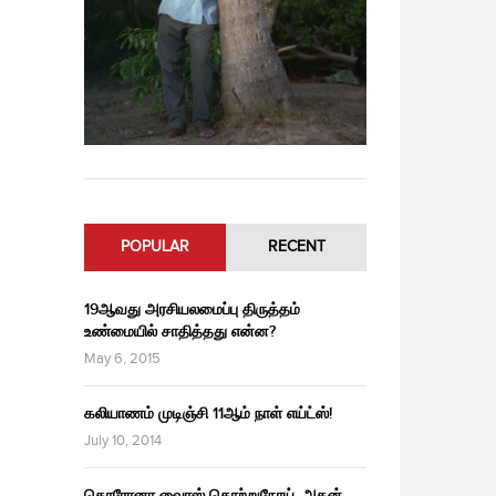
POPULAR
RECENT
19ஆவது அரசியலமைப்பு திருத்தம்
உண்மையில் சாதித்தது என்ன?
May 6, 2015
கலியாணம் முடிஞ்சி 11ஆம் நாள் எய்ட்ஸ்!
July 10, 2014
கொரோனா வைரஸ் தொற்றுநோய், அதன்