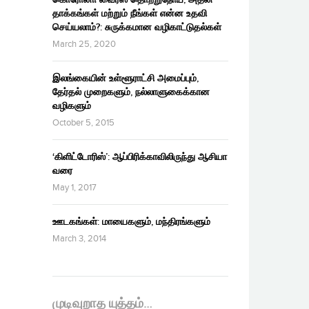
தாக்கங்கள் மற்றும் நீங்கள் என்ன உதவி
செய்யலாம்?: சுருக்கமான வழிகாட்டுதல்கள்
March 25, 2020
இலங்கையின் உள்ளூராட்சி அமைப்பும்,
தேர்தல் முறைகளும், நல்லாளுகைக்கான
வழிகளும்
October 5, 2015
‘கிளிட்டோரிஸ்’: ஆப்பிரிக்காவிலிருந்து ஆசியா
வரை
May 1, 2017
ஊடகங்கள்: மாயைகளும், மந்திரங்களும்
March 3, 2014
முடிவுறாத யுத்தம்…