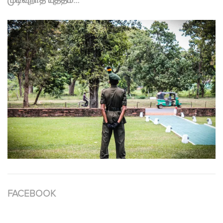
முடிவுறாத யுத்தம்…
FACEBOOK