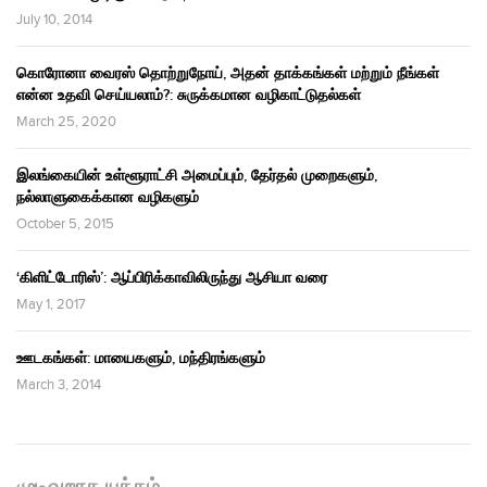
July 10, 2014
கொரோனா வைரஸ் தொற்றுநோய், அதன் தாக்கங்கள் மற்றும் நீங்கள்
என்ன உதவி செய்யலாம்?: சுருக்கமான வழிகாட்டுதல்கள்
March 25, 2020
இலங்கையின் உள்ளூராட்சி அமைப்பும், தேர்தல் முறைகளும்,
நல்லாளுகைக்கான வழிகளும்
October 5, 2015
‘கிளிட்டோரிஸ்’: ஆப்பிரிக்காவிலிருந்து ஆசியா வரை
May 1, 2017
ஊடகங்கள்: மாயைகளும், மந்திரங்களும்
March 3, 2014