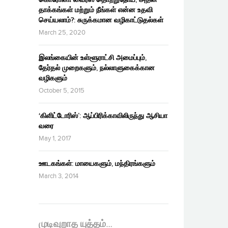
தாக்கங்கள் மற்றும் நீங்கள் என்ன உதவி
செய்யலாம்?: சுருக்கமான வழிகாட்டுதல்கள்
March 25, 2020
இலங்கையின் உள்ளூராட்சி அமைப்பும்,
தேர்தல் முறைகளும், நல்லாளுகைக்கான
வழிகளும்
October 5, 2015
‘கிளிட்டோரிஸ்’: ஆப்பிரிக்காவிலிருந்து ஆசியா
வரை
May 1, 2017
ஊடகங்கள்: மாயைகளும், மந்திரங்களும்
March 3, 2014
முடிவுறாத யுத்தம்…