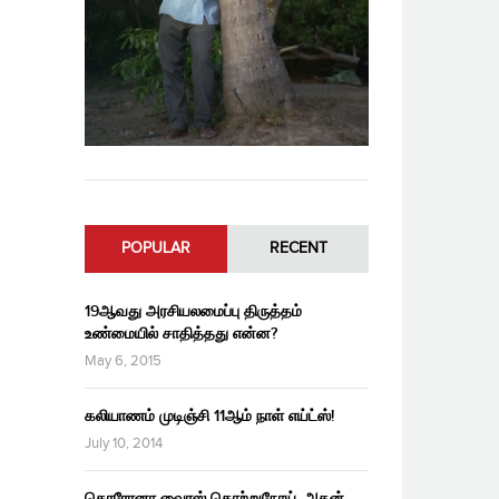
POPULAR
RECENT
19ஆவது அரசியலமைப்பு திருத்தம்
உண்மையில் சாதித்தது என்ன?
May 6, 2015
கலியாணம் முடிஞ்சி 11ஆம் நாள் எய்ட்ஸ்!
July 10, 2014
கொரோனா வைரஸ் தொற்றுநோய், அதன்