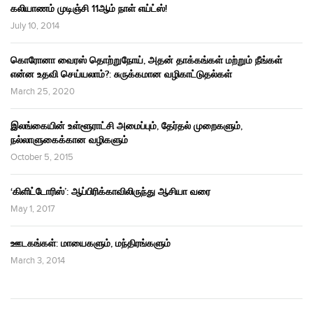
கலியாணம் முடிஞ்சி 11ஆம் நாள் எய்ட்ஸ்!
July 10, 2014
கொரோனா வைரஸ் தொற்றுநோய், அதன் தாக்கங்கள் மற்றும் நீங்கள்
என்ன உதவி செய்யலாம்?: சுருக்கமான வழிகாட்டுதல்கள்
March 25, 2020
இலங்கையின் உள்ளூராட்சி அமைப்பும், தேர்தல் முறைகளும்,
நல்லாளுகைக்கான வழிகளும்
October 5, 2015
‘கிளிட்டோரிஸ்’: ஆப்பிரிக்காவிலிருந்து ஆசியா வரை
May 1, 2017
ஊடகங்கள்: மாயைகளும், மந்திரங்களும்
March 3, 2014