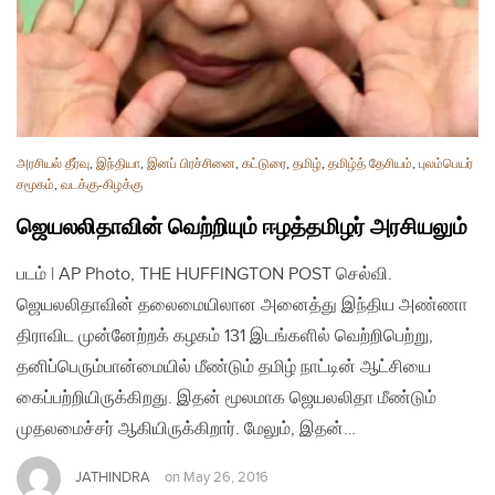
அரசியல் தீர்வு
,
இந்தியா
,
இனப் பிரச்சினை
,
கட்டுரை
,
தமிழ்
,
தமிழ்த் தேசியம்
,
புலம்பெயர்
சமூகம்
,
வடக்கு-கிழக்கு
ஜெயலலிதாவின் வெற்றியும் ஈழத்தமிழர் அரசியலும்
படம் | AP Photo, THE HUFFINGTON POST செல்வி.
ஜெயலலிதாவின் தலைமையிலான அனைத்து இந்திய அண்ணா
திராவிட முன்னேற்றக் கழகம் 131 இடங்களில் வெற்றிபெற்று,
தனிப்பெரும்பான்மையில் மீண்டும் தமிழ் நாட்டின் ஆட்சியை
கைப்பற்றியிருக்கிறது. இதன் மூலமாக ஜெயலலிதா மீண்டும்
முதலமைச்சர் ஆகியிருக்கிறார். மேலும், இதன்…
JATHINDRA
on
May 26, 2016