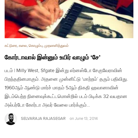
கட்டுரை
,
கலை
,
கொழும்பு
,
முதலாளித்துவம்
கோர்டாவால் இன்னும் உயிர் வாழும் ‘சே’
படம் | Milly West, Sfgate இன்று எர்னஸ்டோ சேகுவேராவின்
பிறந்ததினமாகும். அதனை முன்னிட்டு ‘மாற்றம்’ தரும் பதிவிது.
1960ஆம் ஆண்டு மார்ச் மாதம் 5ஆம் திகதி ஹவானாவின்
இடம்பெற்ற நினைவுக்கூட்டமொன்றில் படம் பிடிக்க 32 வயதான
அல்பர்டோ கோர்டா அவர் வேலை பார்க்கும்…
SELVARAJA RAJASEGAR
on
June 13, 2014