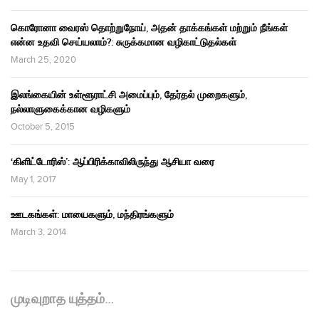
கொரோனா வைரஸ் தொற்றுநோய், அதன் தாக்கங்கள் மற்றும் நீங்கள்
என்ன உதவி செய்யலாம்?: சுருக்கமான வழிகாட்டுதல்கள்
March 25, 2020
இலங்கையின் உள்ளூராட்சி அமைப்பும், தேர்தல் முறைகளும்,
நல்லாளுகைக்கான வழிகளும்
October 5, 2015
‘கிளிட்டோரிஸ்’: ஆப்பிரிக்காவிலிருந்து ஆசியா வரை
May 1, 2017
ஊடகங்கள்: மாயைகளும், மந்திரங்களும்
March 3, 2014
முடிவுறாத யுத்தம்…