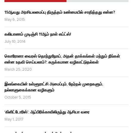
19ஆவது அரசியலமைப்பு திருத்தம் உண்மையில் சாதித்தது என்ன?
May 6, 2015
கலியாணம் முடிஞ்சி 11ஆம் நாள் எய்ட்ஸ்!
July 10, 2014
கொரோனா வைரஸ் தொற்றுநோய், அதன் தாக்கங்கள் மற்றும் நீங்கள்
என்ன உதவி செய்யலாம்?: சுருக்கமான வழிகாட்டுதல்கள்
March 25, 2020
இலங்கையின் உள்ளூராட்சி அமைப்பும், தேர்தல் முறைகளும்,
நல்லாளுகைக்கான வழிகளும்
October 5, 2015
‘கிளிட்டோரிஸ்’: ஆப்பிரிக்காவிலிருந்து ஆசியா வரை
May 1, 2017