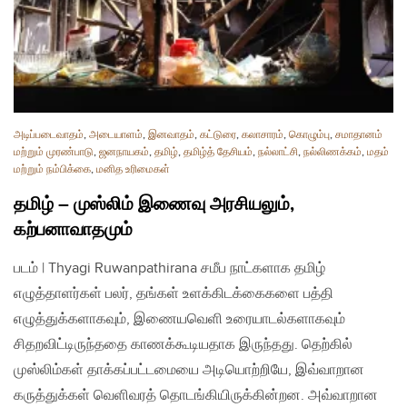
அடிப்படைவாதம்
,
அடையாளம்
,
இனவாதம்
,
கட்டுரை
,
கலாசாரம்
,
கொழும்பு
,
சமாதானம்
மற்றும் முரண்பாடு
,
ஜனநாயகம்
,
தமிழ்
,
தமிழ்த் தேசியம்
,
நல்லாட்சி
,
நல்லிணக்கம்
,
மதம்
மற்றும் நம்பிக்கை
,
மனித உரிமைகள்
தமிழ் – முஸ்லிம் இணைவு அரசியலும்,
கற்பனாவாதமும்
படம் | Thyagi Ruwanpathirana சமீப நாட்களாக தமிழ்
எழுத்தாளர்கள் பலர், தங்கள் உளக்கிடக்கைகளை பத்தி
எழுத்துக்களாகவும், இணையவெளி உரையாடல்களாகவும்
சிதறவிட்டிருந்ததை காணக்கூடியதாக இருந்தது. தெற்கில்
முஸ்லிம்கள் தாக்கப்பட்டமையை அடியொற்றியே, இவ்வாறான
கருத்துக்கள் வெளிவரத் தொடங்கியிருக்கின்றன. அவ்வாறான