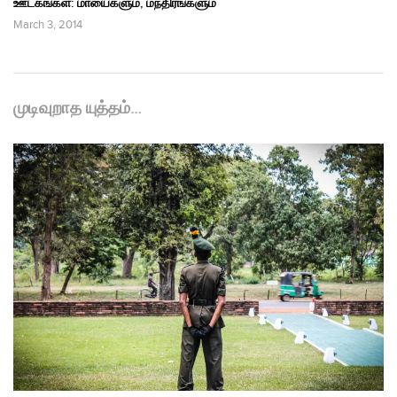
ஊடகங்கள்: மாயைகளும், மந்திரங்களும்
March 3, 2014
முடிவுறாத யுத்தம்…