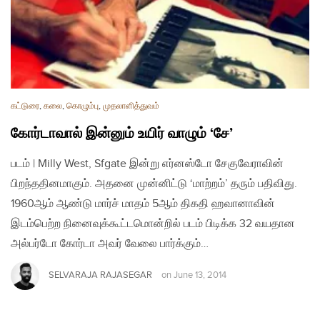
கட்டுரை
,
கலை
,
கொழும்பு
,
முதலாளித்துவம்
கோர்டாவால் இன்னும் உயிர் வாழும் ‘சே’
படம் | Milly West, Sfgate இன்று எர்னஸ்டோ சேகுவேராவின்
பிறந்ததினமாகும். அதனை முன்னிட்டு ‘மாற்றம்’ தரும் பதிவிது.
1960ஆம் ஆண்டு மார்ச் மாதம் 5ஆம் திகதி ஹவானாவின்
இடம்பெற்ற நினைவுக்கூட்டமொன்றில் படம் பிடிக்க 32 வயதான
அல்பர்டோ கோர்டா அவர் வேலை பார்க்கும்…
SELVARAJA RAJASEGAR
on
June 13, 2014