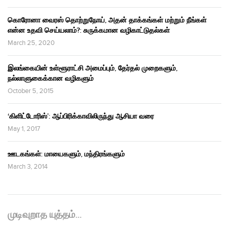
கொரோனா வைரஸ் தொற்றுநோய், அதன் தாக்கங்கள் மற்றும் நீங்கள்
என்ன உதவி செய்யலாம்?: சுருக்கமான வழிகாட்டுதல்கள்
March 25, 2020
இலங்கையின் உள்ளூராட்சி அமைப்பும், தேர்தல் முறைகளும்,
நல்லாளுகைக்கான வழிகளும்
October 5, 2015
‘கிளிட்டோரிஸ்’: ஆப்பிரிக்காவிலிருந்து ஆசியா வரை
May 1, 2017
ஊடகங்கள்: மாயைகளும், மந்திரங்களும்
March 3, 2014
முடிவுறாத யுத்தம்…